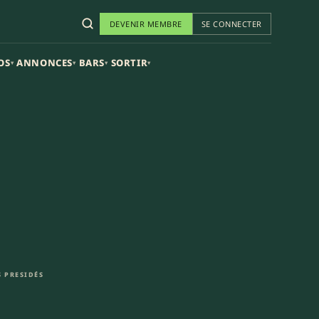
DEVENIR MEMBRE
SE CONNECTER
OS
ANNONCES
BARS
SORTIR
▾
▾
▾
▾
 PRESIDÉS