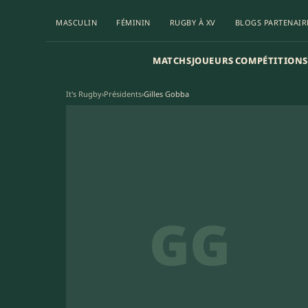
MASCULIN
FÉMININ
RUGBY À XV
BLOGS PARTENAIR
MATCHS
JOUEURS
COMPÉTITIONS
It's Rugby
›
Présidents
›
Gilles Gobba
GG