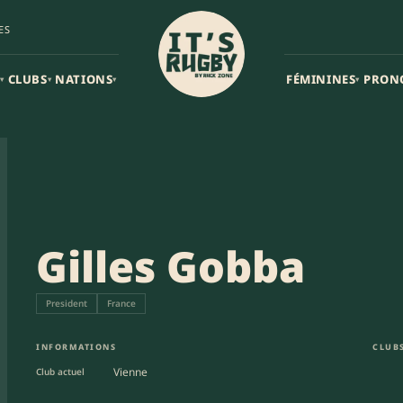
ES
CLUBS
NATIONS
FÉMININES
PRON
▾
▾
▾
▾
Gilles Gobba
President
France
INFORMATIONS
CLUBS
Vienne
Club actuel