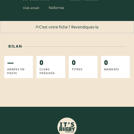
Nafarroa
Club actuel
C'est votre fiche ? Revendiquez-la
BILAN
—
0
0
0
ANNÉES EN
CLUBS
TITRES
MANDATS
POSTE
PRÉSIDÉS