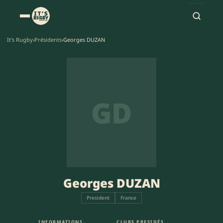
It's Rugby
›
Présidents
›
Georges DUZAN
GD
Georges DUZAN
President
France
INFORMATIONS
CLUBS PRESIDÉS