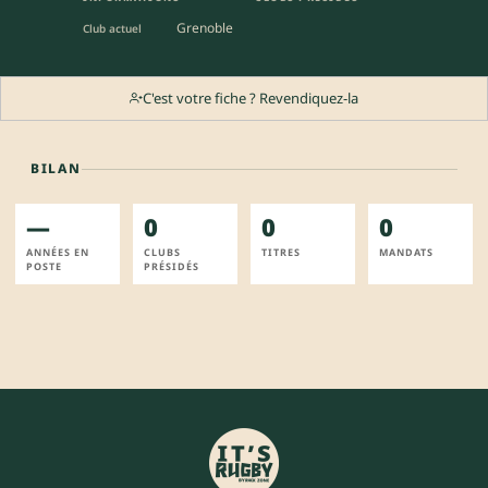
Grenoble
Club actuel
C'est votre fiche ? Revendiquez-la
BILAN
—
0
0
0
ANNÉES EN
CLUBS
TITRES
MANDATS
POSTE
PRÉSIDÉS