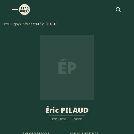
It's Rugby
›
Présidents
›
Éric PILAUD
ÉP
Éric PILAUD
President
France
INFORMATIONS
CLUBS PRESIDÉS