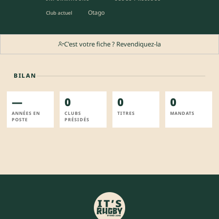
Otago
Club actuel
C'est votre fiche ? Revendiquez-la
BILAN
—
0
0
0
ANNÉES EN
CLUBS
TITRES
MANDATS
POSTE
PRÉSIDÉS