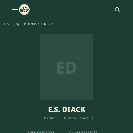
It's Rugby
›
Présidents
›
E.S. DIACK
ED
E.S. DIACK
President
Nouvelle-Zelande
INFORMATIONS
CLUBS PRESIDÉS