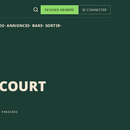
DEVENIR MEMBRE
SE CONNECTER
OS
ANNONCES
BARS
SORTIR
▾
▾
▾
▾
ICOURT
 PRESIDÉS