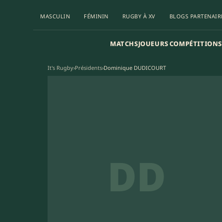
MASCULIN
FÉMININ
RUGBY À XV
BLOGS PARTENAIR
MATCHS
JOUEURS
COMPÉTITIONS
It's Rugby
›
Présidents
›
Dominique DUDICOURT
DD