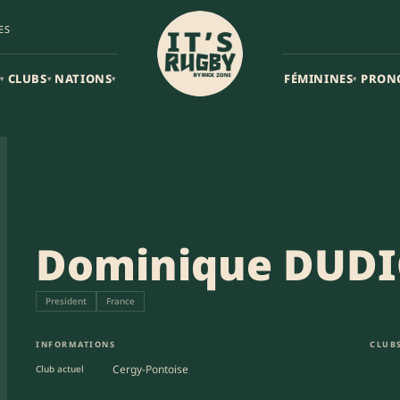
ES
CLUBS
NATIONS
FÉMININES
PRON
▾
▾
▾
▾
Dominique DUD
President
France
INFORMATIONS
CLUBS
Cergy-Pontoise
Club actuel