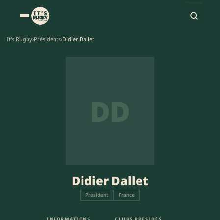
It's Rugby
›
Présidents
›
Didier Dallet
DD
Didier Dallet
President
France
INFORMATIONS
CLUBS PRESIDÉS