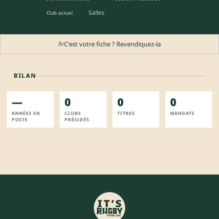
Salles
Club actuel
C'est votre fiche ? Revendiquez-la
BILAN
—
0
0
0
ANNÉES EN
CLUBS
TITRES
MANDATS
POSTE
PRÉSIDÉS