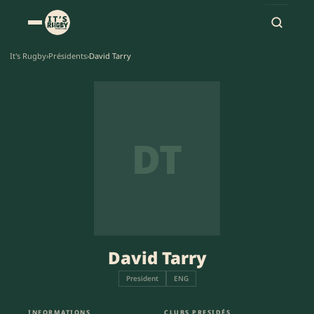
It's Rugby
›
Présidents
›
David Tarry
DT
David Tarry
President
ENG
INFORMATIONS
CLUBS PRESIDÉS