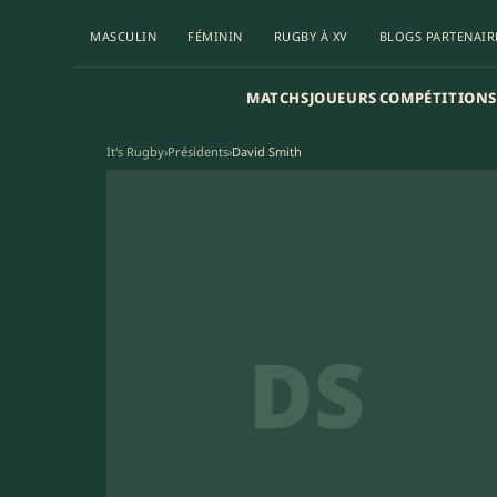
MASCULIN
FÉMININ
RUGBY À XV
BLOGS PARTENAIR
MATCHS
JOUEURS
COMPÉTITIONS
It's Rugby
›
Présidents
›
David Smith
DS