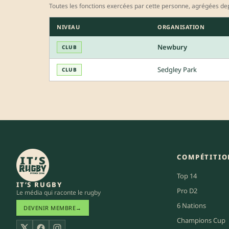
Toutes les fonctions exercées par cette personne, agrégées dep
NIVEAU
ORGANISATION
Newbury
CLUB
Sedgley Park
CLUB
COMPÉTITIO
Top 14
IT’S RUGBY
Pro D2
Le média qui raconte le rugby
6 Nations
DEVENIR MEMBRE
→
Champions Cup