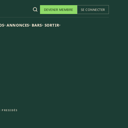
DEVENIR MEMBRE
SE CONNECTER
OS
ANNONCES
BARS
SORTIR
▾
▾
▾
▾
 PRESIDÉS