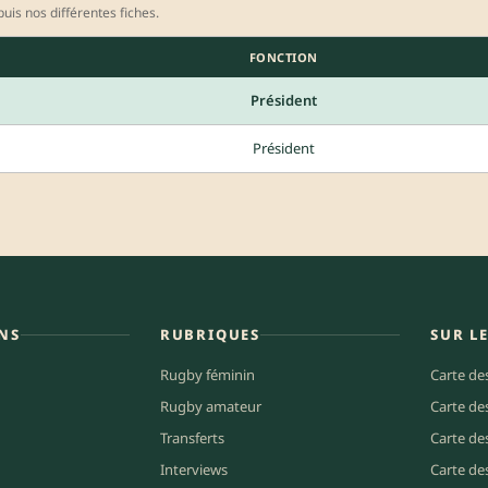
uis nos différentes fiches.
FONCTION
Président
Président
NS
RUBRIQUES
SUR L
Rugby féminin
Carte de
Rugby amateur
Carte de
Transferts
Carte de
Interviews
Carte de