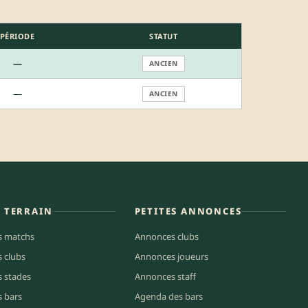
PÉRIODE
STATUT
—
ANCIEN
—
ANCIEN
E TERRAIN
PETITES ANNONCES
s matchs
Annonces clubs
s clubs
Annonces joueurs
s stades
Annonces staff
s bars
Agenda des bars