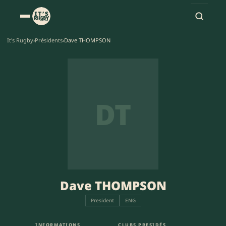
It's Rugby
›
Présidents
›
Dave THOMPSON
DT
Dave THOMPSON
President
ENG
INFORMATIONS
CLUBS PRESIDÉS