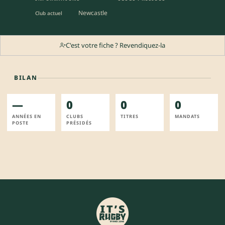
Newcastle
Club actuel
C'est votre fiche ? Revendiquez-la
BILAN
—
0
0
0
ANNÉES EN
CLUBS
TITRES
MANDATS
POSTE
PRÉSIDÉS