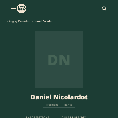
It's Rugby
›
Présidents
›
Daniel Nicolardot
DN
Daniel Nicolardot
President
France
INFORMATIONS
CLUBS PRESIDÉS