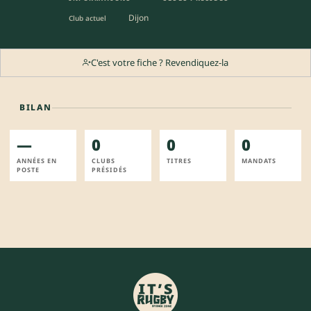
Dijon
Club actuel
C'est votre fiche ? Revendiquez-la
BILAN
—
0
0
0
ANNÉES EN
CLUBS
TITRES
MANDATS
POSTE
PRÉSIDÉS