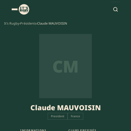
It's Rugby
›
Présidents
›
Claude MAUVOISIN
CM
Claude MAUVOISIN
President
France
INFORMATIONS
CLUBS PRESIDÉS