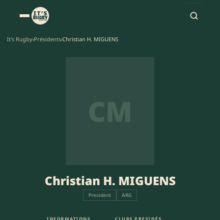
It's Rugby
›
Présidents
›
Christian H. MIGUENS
CM
Christian H. MIGUENS
President
ARG
INFORMATIONS
CLUBS PRESIDÉS