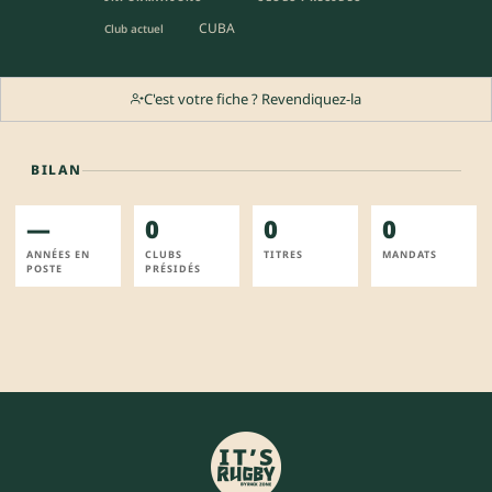
CUBA
Club actuel
C'est votre fiche ? Revendiquez-la
BILAN
—
0
0
0
ANNÉES EN
CLUBS
TITRES
MANDATS
POSTE
PRÉSIDÉS