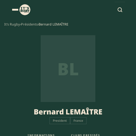
It's Rugby
›
Présidents
›
Bernard LEMAÎTRE
BL
Bernard LEMAÎTRE
President
France
INFORMATIONS
CLUBS PRESIDÉS