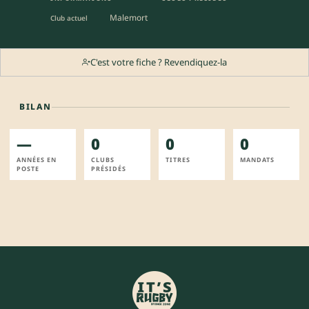
Malemort
Club actuel
C'est votre fiche ? Revendiquez-la
BILAN
—
0
0
0
ANNÉES EN
CLUBS
TITRES
MANDATS
POSTE
PRÉSIDÉS