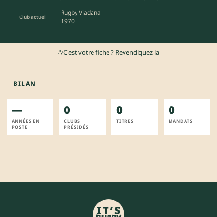
Rugby Viadana
Club actuel
1970
C'est votre fiche ? Revendiquez-la
BILAN
—
0
0
0
ANNÉES EN
CLUBS
TITRES
MANDATS
POSTE
PRÉSIDÉS