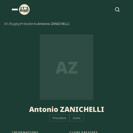
It's Rugby
›
Présidents
›
Antonio ZANICHELLI
AZ
Antonio ZANICHELLI
President
Italie
INFORMATIONS
CLUBS PRESIDÉS