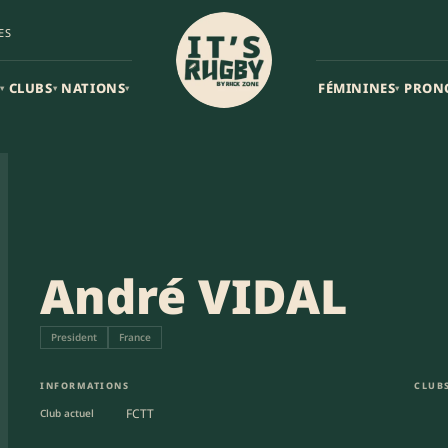
ES
CLUBS
NATIONS
FÉMININES
PRON
▾
▾
▾
▾
André VIDAL
President
France
INFORMATIONS
CLUBS
FCTT
Club actuel