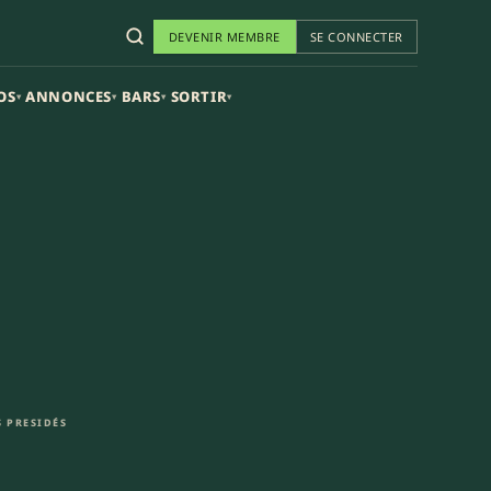
DEVENIR MEMBRE
SE CONNECTER
OS
ANNONCES
BARS
SORTIR
▾
▾
▾
▾
 PRESIDÉS