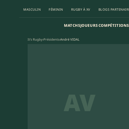
MASCULIN
FÉMININ
RUGBY À XV
BLOGS PARTENAIR
MATCHS
JOUEURS
COMPÉTITIONS
It's Rugby
›
Présidents
›
André VIDAL
AV