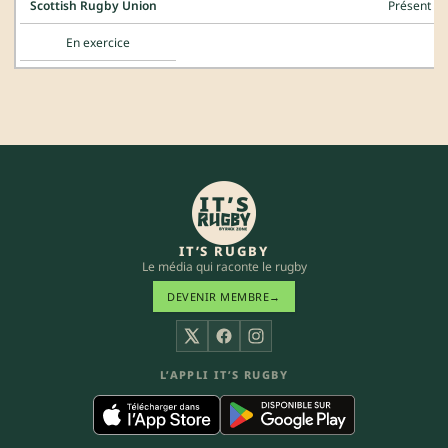
Scottish Rugby Union
Présent
En exercice
IT’S RUGBY
Le média qui raconte le rugby
DEVENIR MEMBRE
→
X
Facebook
Instagram
L’APPLI IT’S RUGBY