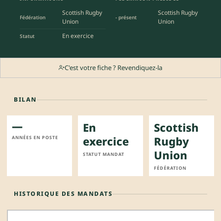
Scottish Rugby
Scottish Rugby
Fédération
- présent
Union
Union
En exercice
Statut
C'est votre fiche ? Revendiquez-la
BILAN
—
En
Scottish
exercice
Rugby
ANNÉES EN POSTE
Union
STATUT MANDAT
FÉDÉRATION
HISTORIQUE DES MANDATS