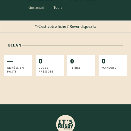
Tours
Club actuel
C'est votre fiche ? Revendiquez-la
BILAN
—
0
0
0
ANNÉES EN
CLUBS
TITRES
MANDATS
POSTE
PRÉSIDÉS