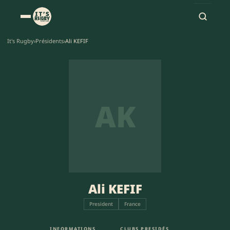
It's Rugby
›
Présidents
›
Ali KEFIF
AK
Ali KEFIF
President
France
INFORMATIONS
CLUBS PRESIDÉS