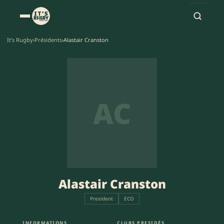
It's Rugby
›
Présidents
›
Alastair Cranston
AC
Alastair Cranston
President
ECO
INFORMATIONS
CLUBS PRESIDÉS