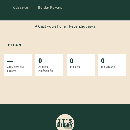
Border Reivers
Club actuel
C'est votre fiche ? Revendiquez-la
BILAN
—
0
0
0
ANNÉES EN
CLUBS
TITRES
MANDATS
POSTE
PRÉSIDÉS