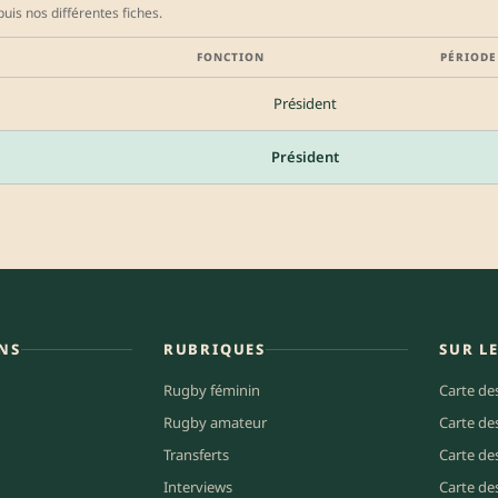
uis nos différentes fiches.
FONCTION
PÉRIODE
Président
Président
NS
RUBRIQUES
SUR L
Rugby féminin
Carte de
Rugby amateur
Carte de
Transferts
Carte de
Interviews
Carte de