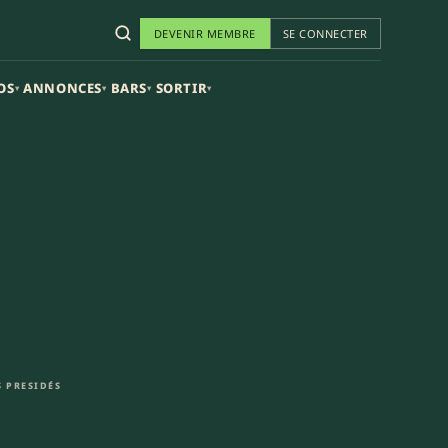
DEVENIR MEMBRE
SE CONNECTER
OS
ANNONCES
BARS
SORTIR
▾
▾
▾
▾
 PRESIDÉS