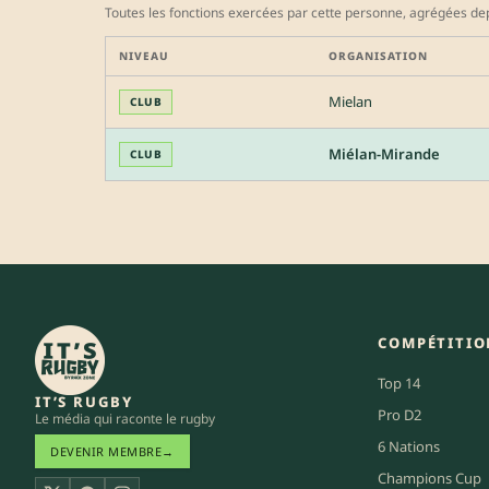
Toutes les fonctions exercées par cette personne, agrégées dep
NIVEAU
ORGANISATION
Mielan
CLUB
Miélan-Mirande
CLUB
COMPÉTITIO
Top 14
IT’S RUGBY
Pro D2
Le média qui raconte le rugby
6 Nations
DEVENIR MEMBRE
→
Champions Cup