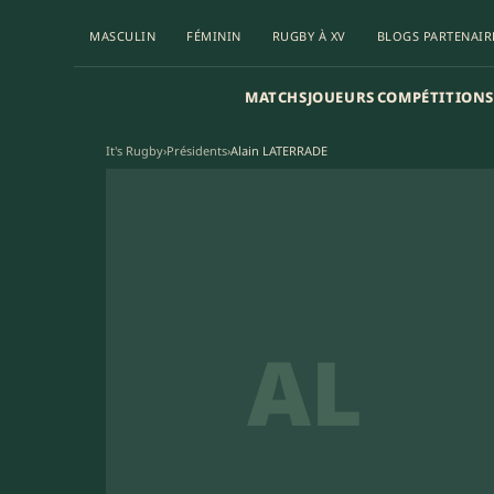
MASCULIN
FÉMININ
RUGBY À XV
BLOGS PARTENAIR
MATCHS
JOUEURS
COMPÉTITIONS
It's Rugby
›
Présidents
›
Alain LATERRADE
AL