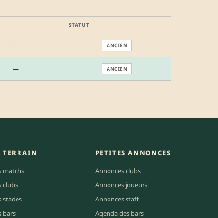
STATUT
—
ANCIEN
—
ANCIEN
E TERRAIN
PETITES ANNONCES
s matchs
Annonces clubs
s clubs
Annonces joueurs
s stades
Annonces staff
s bars
Agenda des bars