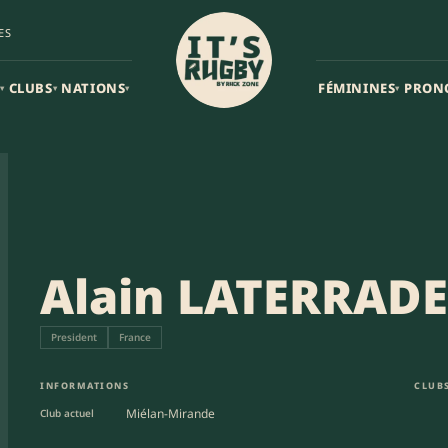
ES
CLUBS
NATIONS
FÉMININES
PRON
▾
▾
▾
▾
Alain LATERRADE
President
France
INFORMATIONS
CLUBS
Miélan-Mirande
Club actuel