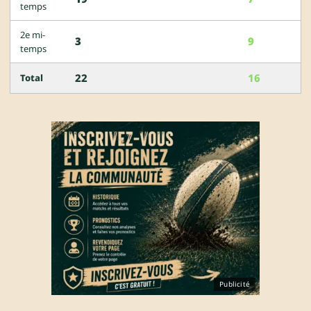
temps
2e mi-
3
9
temps
22
16
Total
Publicité