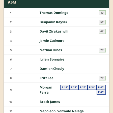
ASM
Thomas Domingo
1
49'
Benjamin Kayser
2
51'
Davit Zirakashvili
3
68'
Jamie Cudmore
4
Nathan Hines
5
75'
Julien Bonnaire
6
Damien Chouly
7
Fritz Lee
8
70'
Morgan
P 14'
T 21'
P 26'
P 34'
P 40'
9
Parra
P 65'
Brock James
10
Napoleoni Vonwale Nalaga
11