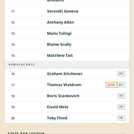
Williams
Vereniki Goneva
11
Anthony Allen
12
Manu Tuilagi
13
Blaine Scully
14
Matthew Tait
15
REMPLACANTS
Graham Kitchener
16
57'
Thomas Waldrom
17
CJ 64'
61'
Boris Stankovich
18
75'
David Mele
19
75'
Toby Flood
20
75'
STATS PAR JOUEUR