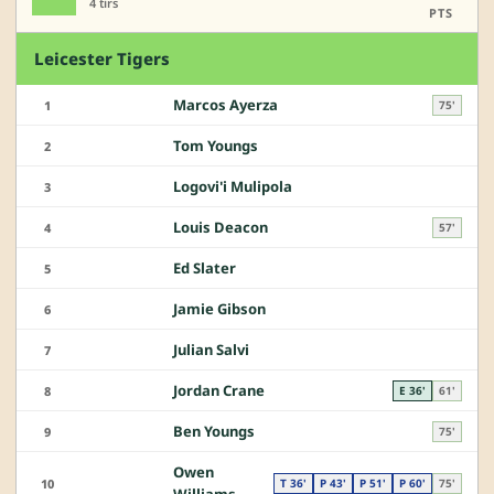
4 tirs
PTS
Leicester Tigers
Marcos Ayerza
1
75'
Tom Youngs
2
Logovi'i Mulipola
3
Louis Deacon
4
57'
Ed Slater
5
Jamie Gibson
6
Julian Salvi
7
Jordan Crane
8
E 36'
61'
Ben Youngs
9
75'
Owen
10
T 36'
P 43'
P 51'
P 60'
75'