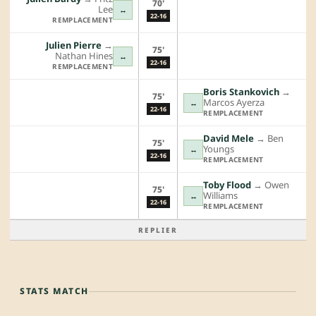
70'
Lee
↔
22-16
REMPLACEMENT
Julien Pierre
→︎
75'
Nathan Hines
↔
22-16
REMPLACEMENT
Boris Stankovich
→︎
75'
Marcos Ayerza
↔
22-16
REMPLACEMENT
David Mele
→︎
Ben
75'
Youngs
↔
22-16
REMPLACEMENT
Toby Flood
→︎
Owen
75'
Williams
↔
22-16
REMPLACEMENT
REPLIER
STATS MATCH