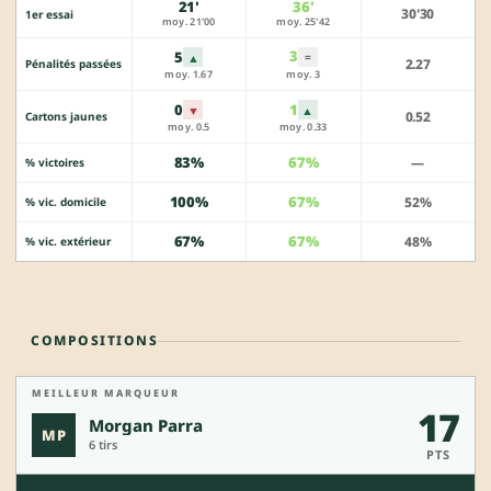
21'
36'
30'30
1er essai
moy. 21'00
moy. 25'42
3
5
▲
=
2.27
Pénalités passées
moy. 1.67
moy. 3
0
1
▼
▲
0.52
Cartons jaunes
moy. 0.5
moy. 0.33
83%
67%
—
% victoires
100%
67%
52%
% vic. domicile
67%
67%
48%
% vic. extérieur
COMPOSITIONS
MEILLEUR MARQUEUR
17
Morgan Parra
MP
6 tirs
PTS