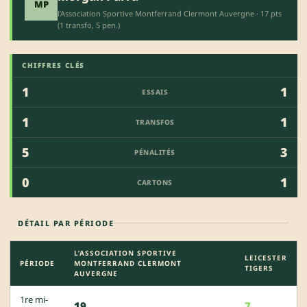
MP
l’Association Sportive Montferrand Clermont Auvergne · 17 pts
(1 transfo, 5 pen.)
CHIFFRES CLÉS
1
1
ESSAIS
1
1
TRANSFOS
5
3
PÉNALITÉS
0
1
CARTONS
DÉTAIL PAR PÉRIODE
L’ASSOCIATION SPORTIVE
LEICESTER
PÉRIODE
MONTFERRAND CLERMONT
TIGERS
AUVERGNE
1re mi-
19
7