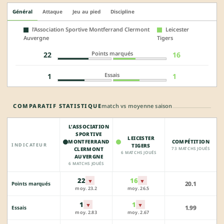
Général
Attaque
Jeu au pied
Discipline
l’Association Sportive Montferrand Clermont
Leicester
Auvergne
Tigers
Points marqués
22
16
Essais
1
1
COMPARATIF STATISTIQUE
match vs moyenne saison
L’ASSOCIATION
SPORTIVE
LEICESTER
MONTFERRAND
COMPÉTITION
INDICATEUR
TIGERS
CLERMONT
73 MATCHS JOUÉS
6 MATCHS JOUÉS
AUVERGNE
6 MATCHS JOUÉS
22
16
▼
▼
20.1
Points marqués
moy. 23.2
moy. 26.5
1
1
▼
▼
1.99
Essais
moy. 2.83
moy. 2.67