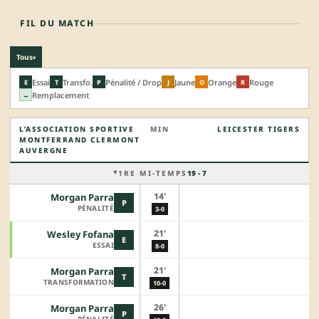
FIL DU MATCH
Tous
▾
Essai
Transfo.
Pénalité / Drop
Jaune
Orange
Rouge
E
T
P
J
O
R
Remplacement
↔
L’ASSOCIATION SPORTIVE
MIN
LEICESTER TIGERS
MONTFERRAND CLERMONT
AUVERGNE
1RE MI-TEMPS
19 - 7
14'
Morgan Parra
P
PÉNALITÉ
3-0
21'
Wesley Fofana
E
ESSAI
8-0
21'
Morgan Parra
T
TRANSFORMATION
10-0
26'
Morgan Parra
P
PÉNALITÉ