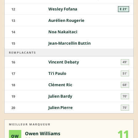
Wesley Fofana
12
E 21'
Aurélien Rougerie
13
Noa Nakaitaci
14
Jean-Marcellin Buttin
15
REMPLACANTS
Vincent Debaty
16
49'
Ti'i Paulo
17
51'
Clément Ric
18
68'
Julien Bardy
19
70'
Julien Pierre
20
75'
MEILLEUR MARQUEUR
11
Owen Williams
OW