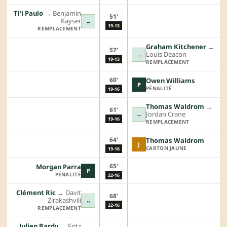
Ti'i Paulo
→︎
Benjamin
51'
Kayser
↔
19-13
REMPLACEMENT
Graham Kitchener
→︎
57'
Louis Deacon
↔
19-13
REMPLACEMENT
60'
Owen Williams
P
PÉNALITÉ
19-16
Thomas Waldrom
→︎
61'
Jordan Crane
↔
19-16
REMPLACEMENT
64'
Thomas Waldrom
J
CARTON JAUNE
19-16
65'
Morgan Parra
P
PÉNALITÉ
22-16
Clément Ric
→︎
Davit
68'
Zirakashvili
↔
22-16
REMPLACEMENT
Julien Bardy
→︎
Fritz