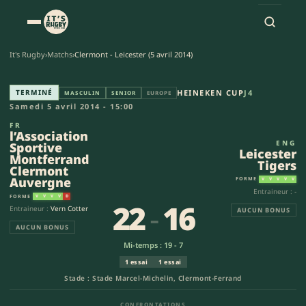
It's Rugby
›
Matchs
›
Clermont - Leicester (5 avril 2014)
l’Association Sportive Montfe
TERMINÉ
HEINEKEN CUP
J4
MASCULIN
SENIOR
EUROPE
Samedi 5 avril 2014 - 15:00
FR
l’Association
ENG
Sportive
Leicester
Montferrand
Tigers
Clermont
Auvergne
FORME
V
V
V
V
V
Entraineur : -
FORME
V
V
V
V
D
22
-
16
Entraineur :
Vern Cotter
AUCUN BONUS
AUCUN BONUS
Mi-temps : 19 - 7
1 essai
1 essai
Stade : Stade Marcel-Michelin, Clermont-Ferrand
CONFRONTATIONS