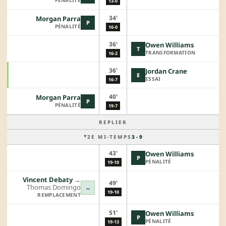
13-0
34'
Morgan Parra
P
PÉNALITÉ
16-0
36'
Owen Williams
T
TRANSFORMATION
16-2
36'
Jordan Crane
E
ESSAI
16-7
40'
Morgan Parra
P
PÉNALITÉ
19-7
REPLIER
2E MI-TEMPS
3 - 9
43'
Owen Williams
P
PÉNALITÉ
19-10
Vincent Debaty
→︎
49'
Thomas Domingo
↔
19-10
REMPLACEMENT
51'
Owen Williams
P
PÉNALITÉ
19-13