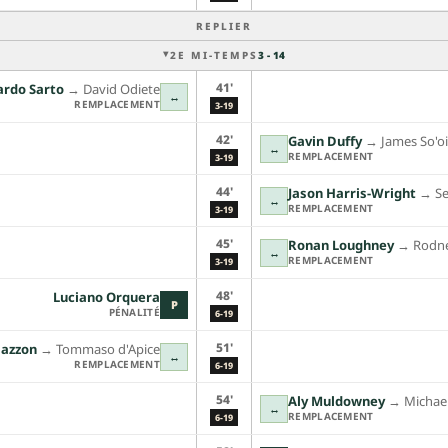
REPLIER
2E MI-TEMPS
3 - 14
41'
ardo Sarto
→︎
David Odiete
↔
REMPLACEMENT
3-19
42'
Gavin Duffy
→︎
James So'oi
↔
REMPLACEMENT
3-19
44'
Jason Harris-Wright
→︎
S
↔
REMPLACEMENT
3-19
45'
Ronan Loughney
→︎
Rodne
↔
REMPLACEMENT
3-19
48'
Luciano Orquera
P
PÉNALITÉ
6-19
51'
iazzon
→︎
Tommaso d'Apice
↔
REMPLACEMENT
6-19
54'
Aly Muldowney
→︎
Michael
↔
REMPLACEMENT
6-19