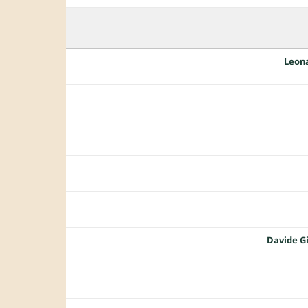
Leon
Davide G