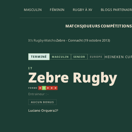
MASCULIN
FÉMININ
RUGBY À XV
BLOGS PARTENAIR
MATCHS
JOUEURS
COMPÉTITIONS
It's Rugby
›
Matchs
›
Zebre - Connacht (19 octobre 2013)
Zebre Rugby - Connacht Rugby
TERMINÉ
HEINEKEN CU
MASCULIN
SENIOR
EUROPE
IT
Zebre Rugby
FORME
D
V
D
D
D
Entraineur : -
AUCUN BONUS
Luciano Orquera
2P