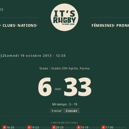
ES
CLUBS
NATIONS
FÉMININES
PRON
▾
▾
▾
▾
 (6-33) | Heineken Cup
P
J2
Samedi 19 octobre 2013 - 12:35
Stade : Stadio XXV Aprile, Parma
6
-
33
Mi-temps : 3 - 19
0 essai
2 essais
CONFRONTATIONS
16-25
19-23
20-25
10-19
17-30
07/09/2013
01/03/2013
18/01/2013
13/10/2012
07/09/2012
D
D
D
D
D