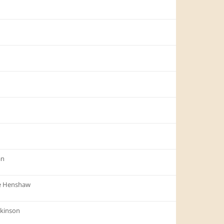
an
e Henshaw
lkinson