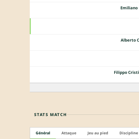
Emiliano 
Alberto C
Filippo Crist
STATS MATCH
Général
Attaque
Jeu au pied
Discipline