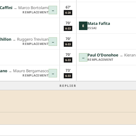
67'
Caffini
→︎
Marco Bortolami
↔
REMPLACEMENT
6-28
70'
Mata Fafita
E
ESSAI
6-33
70'
hillon
→︎
Ruggero Trevisan
↔
REMPLACEMENT
6-33
70'
Paul O'Donohoe
→︎
Kiera
↔
REMPLACEMENT
6-33
73'
iano
→︎
Mauro Bergamasco
↔
REMPLACEMENT
6-33
REPLIER