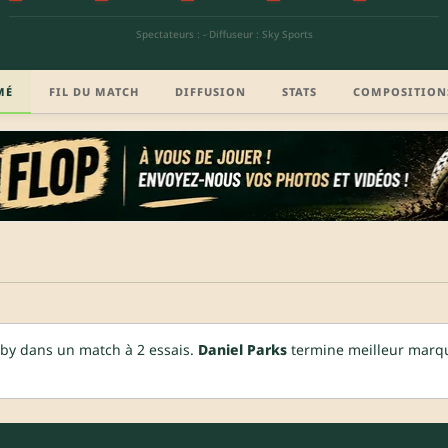
Spectateurs : -
·
Diffuseur : Sky Sports
MÉ
FIL DU MATCH
DIFFUSION
STATS
COMPOSITION
by dans un match à 2 essais.
Daniel Parks
termine meilleur marque