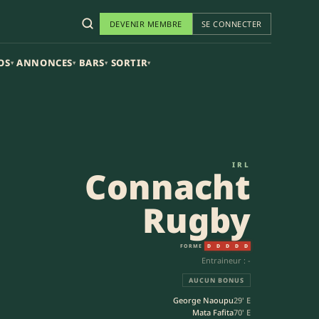
DEVENIR MEMBRE
SE CONNECTER
OS
ANNONCES
BARS
SORTIR
▾
▾
▾
▾
IRL
Connacht
Rugby
FORME
D
D
D
D
D
Entraineur : -
AUCUN BONUS
George Naoupu
29' E
Mata Fafita
70' E