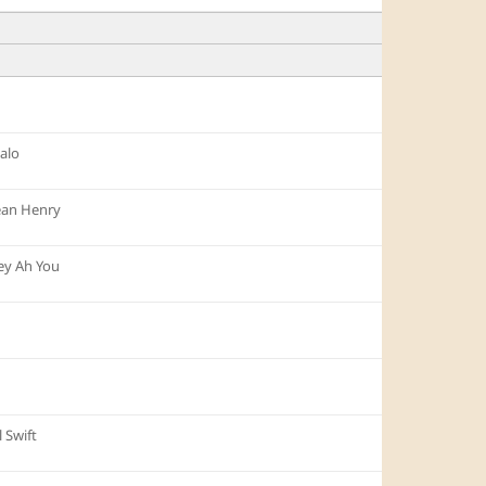
alo
ean Henry
y Ah You
 Swift