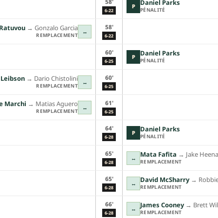
58'
Daniel Parks
P
PÉNALITÉ
6-22
58'
 Ratuvou
→︎
Gonzalo Garcia
↔
REMPLACEMENT
6-22
60'
Daniel Parks
P
PÉNALITÉ
6-25
60'
 Leibson
→︎
Dario Chistolini
↔
REMPLACEMENT
6-25
61'
e Marchi
→︎
Matias Aguero
↔
REMPLACEMENT
6-25
64'
Daniel Parks
P
PÉNALITÉ
6-28
65'
Mata Fafita
→︎
Jake Heen
↔
REMPLACEMENT
6-28
65'
David McSharry
→︎
Robbi
↔
REMPLACEMENT
6-28
66'
James Cooney
→︎
Brett Wi
↔
REMPLACEMENT
6-28