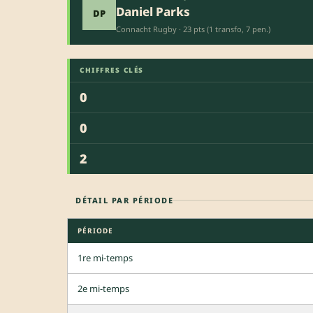
Daniel Parks
DP
Connacht Rugby · 23 pts (1 transfo, 7 pen.)
CHIFFRES CLÉS
0
0
2
DÉTAIL PAR PÉRIODE
PÉRIODE
1re mi-temps
2e mi-temps