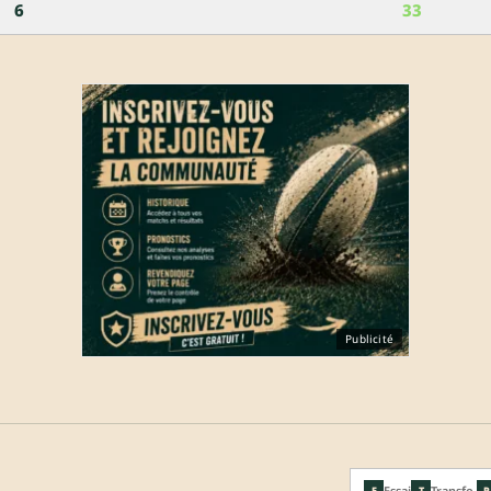
6
33
Publicité
Essai
Transfo.
E
T
P