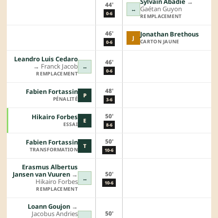
Sylvain Abadie
→︎
44'
Gaétan Guyon
↔
0-6
REMPLACEMENT
46'
Jonathan Brethous
J
CARTON JAUNE
0-6
Leandro Luis Cedaro
46'
→︎
Franck Jacob
↔
0-6
REMPLACEMENT
48'
Fabien Fortassin
P
PÉNALITÉ
3-6
50'
Hikairo Forbes
E
ESSAI
8-6
50'
Fabien Fortassin
T
TRANSFORMATION
10-6
Erasmus Albertus
50'
Jansen van Vuuren
→︎
↔
Hikairo Forbes
10-6
REMPLACEMENT
Loann Goujon
→︎
50'
Jacobus Andries
↔