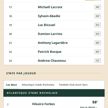
Michaël Lacroix
17
40'
Sylvain Abadie
18
44'
Luc Bissuel
19
52'
Damien Larrieu
20
54'
Anthony Lagardère
21
60'
Patrick Bosque
22
65'
Andrew Chauveau
23
72'
STATS PAR JOUEUR
Les deux
Atlantique Stade Rochelais
Football Club Auch Gers
ATLANTIQUE STADE ROCHELAIS
50'
Hikairo Forbes
2
→
Voir le détail