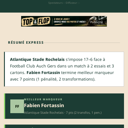
Spectateurs : -
·
Diffuseur : -
Publicité
RÉSUMÉ EXPRESS
Atlantique Stade Rochelais
s'impose 17–6 face à
Football Club Auch Gers dans un match à 2 essais et 3
cartons.
Fabien Fortassin
termine meilleur marqueur
avec 7 points (1 pénalité, 2 transformations).
MEILLEUR MARQUEUR
Fabien Fortassin
FF
Atlantique Stade Rochelais · 7 pts (2 transfos, 1 pen.)