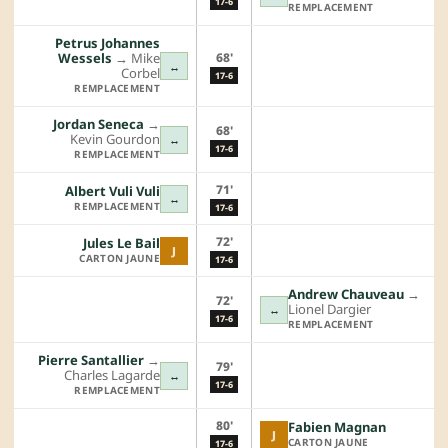
17-6
REMPLACEMENT
Petrus Johannes
68'
Wessels
→︎
Mike
↔
Corbel
17-6
REMPLACEMENT
Jordan Seneca
→︎
68'
Kevin Gourdon
↔
17-6
REMPLACEMENT
71'
Albert Vuli Vuli
↔
REMPLACEMENT
17-6
72'
Jules Le Bail
J
CARTON JAUNE
17-6
Andrew Chauveau
→︎
72'
Lionel Dargier
↔
17-6
REMPLACEMENT
Pierre Santallier
→︎
79'
Charles Lagarde
↔
17-6
REMPLACEMENT
80'
Fabien Magnan
J
CARTON JAUNE
17-6