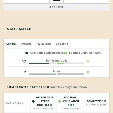
REPLIER
STATS MATCH
Général
Attaque
Jeu au pied
Discipline
Atlantique Stade Rochelais
Football Club Auch Gers
Points marqués
17
6
Essais
2
0
COMPARATIF STATISTIQUE
match vs moyenne saison
ATLANTIQUE
FOOTBALL
STADE
CLUB AUCH
COMPÉTITION
INDICATEUR
ROCHELAIS
GERS
149 MATCHS JOUÉS
18 MATCHS JOUÉS
18 MATCHS JOUÉS