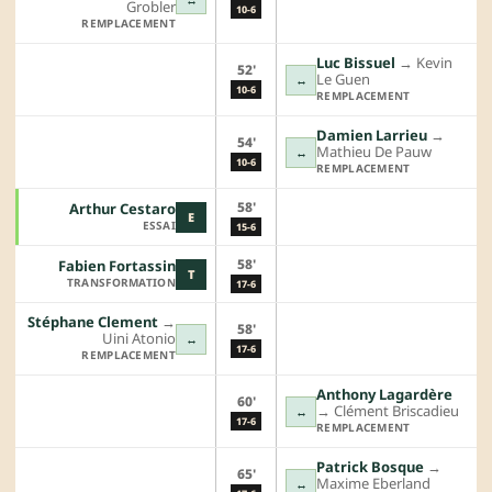
Grobler
10-6
REMPLACEMENT
Luc Bissuel
→︎
Kevin
52'
Le Guen
↔
10-6
REMPLACEMENT
Damien Larrieu
→︎
54'
Mathieu De Pauw
↔
10-6
REMPLACEMENT
58'
Arthur Cestaro
E
ESSAI
15-6
58'
Fabien Fortassin
T
TRANSFORMATION
17-6
Stéphane Clement
→︎
58'
Uini Atonio
↔
17-6
REMPLACEMENT
Anthony Lagardère
60'
→︎
Clément Briscadieu
↔
17-6
REMPLACEMENT
Patrick Bosque
→︎
65'
Maxime Eberland
↔