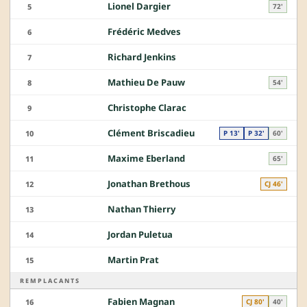
Lionel Dargier
5
72'
Frédéric Medves
6
Richard Jenkins
7
Mathieu De Pauw
8
54'
Christophe Clarac
9
Clément Briscadieu
10
P 13'
P 32'
60'
Maxime Eberland
11
65'
Jonathan Brethous
12
CJ 46'
Nathan Thierry
13
Jordan Puletua
14
Martin Prat
15
REMPLACANTS
Fabien Magnan
16
CJ 80'
40'