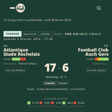
It's Rugby
›
Matchs
›
La Rochelle - Auch (8 février 2014)
Atlantique Stade Rochelais - F
TERMINÉ
PRO D2
PHASE FINALE
MASCULIN
SENIOR
FRANCE
Samedi 8 février 2014 - 17:30
FR
FR
Atlantique
Football Club
Stade Rochelais
Auch Gers
FORME
FORME
V
V
V
D
D
D
N
V
V
V
17
-
6
Entraineur :
Patrice Collazo
Entraineur : -
AUCUN BONUS
AUCUN BONUS
Mi-temps : 0 - 6
2 essais
0 essai
Stade : Stade Marcel-Deflandre, La Rochelle
CONFRONTATIONS
17-13
0-30
3-29
20-3
15-32
V
D
D
V
D
21/09/2013
16/03/2013
15/03/2013
26/01/2013
27/10/2012