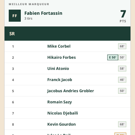
MEILLEUR MARQUEUR
7
Fabien Fortassin
FF
3 tirs
PTS
SR
Mike Corbel
1
68'
Hikairo Forbes
2
E 50'
50'
Uini Atonio
3
58'
Franck Jacob
4
46'
Jacobus Andries Grobler
5
50'
Romain Sazy
6
Nicolas Djebaïli
7
Kevin Gourdon
8
68'