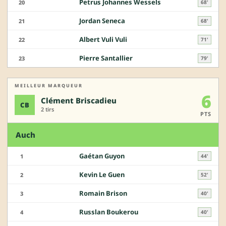
Petrus Johannes Wessels
20
68'
Jordan Seneca
21
68'
Albert Vuli Vuli
22
71'
Pierre Santallier
23
79'
MEILLEUR MARQUEUR
6
Clément Briscadieu
CB
2 tirs
PTS
Auch
Gaétan Guyon
1
44'
Kevin Le Guen
2
52'
Romain Brison
3
40'
Russlan Boukerou
4
40'