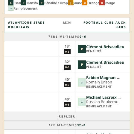
Essai
Transfo.
Pénalité / Drop
Jaune
Orange
Rouge
E
T
P
J
O
R
Remplacement
↔
ATLANTIQUE STADE
MIN
FOOTBALL CLUB AUCH
ROCHELAIS
GERS
1RE MI-TEMPS
0 - 6
13'
Clément Briscadieu
P
PÉNALITÉ
0-3
32'
Clément Briscadieu
P
PÉNALITÉ
0-6
Fabien Magnan
→︎
40'
Romain Brison
↔
0-6
REMPLACEMENT
Michaël Lacroix
→︎
40'
Russlan Boukerou
↔
0-6
REMPLACEMENT
REPLIER
2E MI-TEMPS
17 - 0