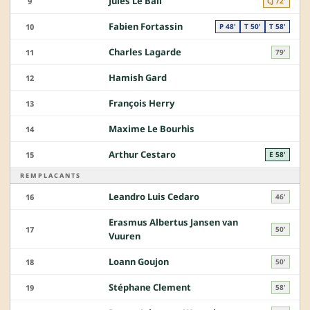
Jules Le Bail
9
CJ 72'
Fabien Fortassin
10
P 48'
T 50'
T 58'
Charles Lagarde
11
79'
Hamish Gard
12
François Herry
13
Maxime Le Bourhis
14
Arthur Cestaro
15
E 58'
REMPLACANTS
Leandro Luis Cedaro
16
46'
Erasmus Albertus Jansen van
17
50'
Vuuren
Loann Goujon
18
50'
Stéphane Clement
19
58'