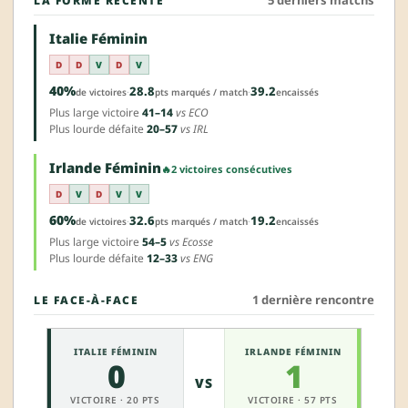
5 derniers matchs
LA FORME RÉCENTE
Italie Féminin
D
D
V
D
V
40%
28.8
39.2
·
·
de victoires
pts marqués / match
encaissés
Plus large victoire
41–14
vs ECO
Plus lourde défaite
20–57
vs IRL
Irlande Féminin
🔥
2 victoires consécutives
D
V
D
V
V
60%
32.6
19.2
·
·
de victoires
pts marqués / match
encaissés
Plus large victoire
54–5
vs Ecosse
Plus lourde défaite
12–33
vs ENG
1 dernière rencontre
LE FACE-À-FACE
ITALIE FÉMININ
IRLANDE FÉMININ
0
1
VS
VICTOIRE · 20 PTS
VICTOIRE · 57 PTS