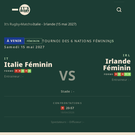
It's Rugby
›
Matchs
›
Italie - Irlande (15 mai 2027)
Italie Féminin - Irlande Fémi
À VENIR
TOURNOI DES 6 NATIONS FÉMININ
J5
FÉMININ
Samedi 15 mai 2027
IRL
IT
Irlande
Italie Féminin
Féminin
VS
FORME
D
D
V
D
V
FORME
D
V
D
V
V
Entraineur : -
Entraineur : -
Stade : -
CONFRONTATIONS
20-57
D
18/04/2026
Spectateurs : -
·
Diffuseur : -