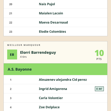
Nais Pujol
20
Maialen Lacoin
21
Maeva Desarnaud
22
Elodie Colombies
23
MEILLEUR MARQUEUR
10
Elorri Barrendeguy
EB
4 tirs
PTS
A.S. Bayonne
Aleuzenev alejandra Cid perez
1
Ingrid Amigorena
2
E 44'
Carla Volontier
3
Zoe Delplace
4