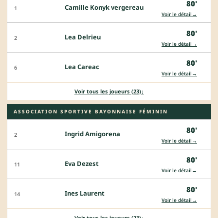
80'
Camille Konyk vergereau
1
→
Voir le détail
80'
Lea Delrieu
2
→
Voir le détail
80'
Lea Careac
6
→
Voir le détail
Voir tous les joueurs (23)
↓
ASSOCIATION SPORTIVE BAYONNAISE FÉMININ
80'
Ingrid Amigorena
2
→
Voir le détail
80'
Eva Dezest
11
→
Voir le détail
80'
Ines Laurent
14
→
Voir le détail
Voir tous les joueurs (23)
↓