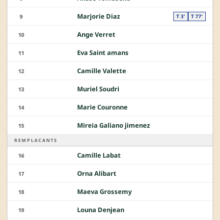
Marjorie Diaz
9
T 3'
T 77'
Ange Verret
10
Eva Saint amans
11
Camille Valette
12
Muriel Soudri
13
Marie Couronne
14
Mireia Galiano jimenez
15
REMPLACANTS
Camille Labat
16
Orna Alibart
17
Maeva Grossemy
18
Louna Denjean
19