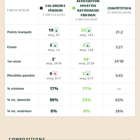
ASSOCIATION
COLOMIERS
SPORTIVE
COMPÉTITION
INDICATEUR
FÉMININ
BAYONNAISE
34 MATCHS JOUÉS
6 MATCHS JOUÉS
FÉMININ
6 MATCHS JOUÉS
19
25
▲
▲
21.2
Points marqués
moy. 9.7
moy. 10.3
3
3
▲
▲
3.21
Essais
moy. 1.5
moy. 1.83
3'
40'
24'42
1er essai
moy. 34'18
moy. 27'24
0
2
▼
▲
0.43
Pénalités passées
moy. 0.17
moy. 0.17
17%
17%
—
% victoires
50%
33%
62%
% vic. domicile
0%
0%
38%
% vic. extérieur
COMPOSITIONS