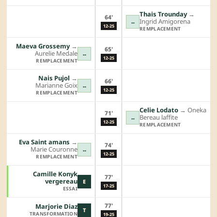
Thais Trounday
→︎
64'
Ingrid Amigorena
↔
12-25
REMPLACEMENT
Maeva Grossemy
→︎
65'
Aurelie Medale
↔
12-25
REMPLACEMENT
Nais Pujol
→︎
66'
Marianne Goix
↔
12-25
REMPLACEMENT
Celie Lodato
→︎
Oneka
71'
Bereau laffite
↔
12-25
REMPLACEMENT
Eva Saint amans
→︎
74'
Marie Couronne
↔
12-25
REMPLACEMENT
Camille Konyk
77'
vergereau
E
17-25
ESSAI
77'
Marjorie Diaz
T
TRANSFORMATION
19-25