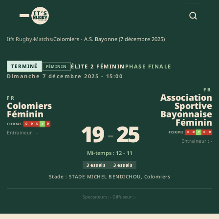
It's Rugby
›
Matchs
›
Colomiers - A.S. Bayonne (7 décembre 2025)
Colomiers Féminin - Associati
TERMINÉ
ÉLITE 2 FÉMININ
PHASE FINALE
FÉMININ
Dimanche 7 décembre 2025 - 15:00
FR
Association
FR
Colomiers
Sportive
Féminin
Bayonnaise
Féminin
19
-
25
FORME
D
D
D
V
D
Entraineur : -
FORME
D
D
V
D
D
Entraineur : -
Mi-temps : 12 - 11
3 essais
3 essais
Stade : STADE MICHEL BENDICHOU, Colomiers
Spectateurs : -
·
Diffuseur : -