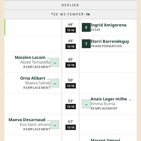
REPLIER
2E MI-TEMPS
7 - 14
44'
Ingrid Amigorena
E
ESSAI
12-16
44'
Elorri Barrendeguy
T
TRANSFORMATION
12-18
Maialen Lacoin
→︎
45'
Alizee Tomasella
↔
12-18
REMPLACEMENT
Orna Alibart
→︎
50'
Maeva Saheb
↔
12-18
REMPLACEMENT
Anais Leger milhe
→︎
53'
Emma Iturria
↔
12-18
REMPLACEMENT
Maeva Desarnaud
→︎
57'
Eva Saint amans
↔
12-18
REMPLACEMENT
Margot Genari
→︎