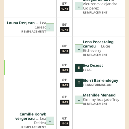
57'
Aleuzenev alejandra
↔
Cid perez
12-18
REMPLACEMENT
Louna Denjean
→︎
Lea
59'
Careac
↔
12-18
REMPLACEMENT
Lena Pecastaing
60'
camou
→︎
Lucie
↔
Etcheverry
12-18
REMPLACEMENT
61'
Eva Dezest
E
ESSAI
12-23
61'
Elorri Barrendeguy
T
TRANSFORMATION
12-25
Mathilde Menaud
→︎
63'
Kim my hoa jade Trey
↔
12-25
REMPLACEMENT
Camille Konyk
63'
vergereau
→︎
Lea
↔
Delrieu
12-25
REMPLACEMENT