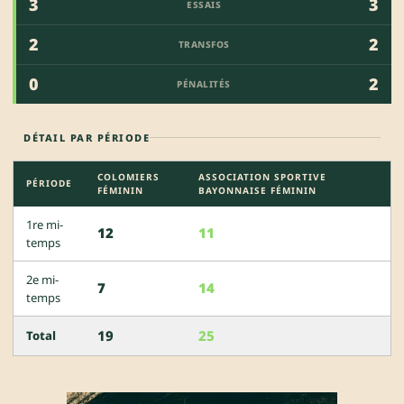
3
3
ESSAIS
2
2
TRANSFOS
0
2
PÉNALITÉS
DÉTAIL PAR PÉRIODE
COLOMIERS
ASSOCIATION SPORTIVE
PÉRIODE
FÉMININ
BAYONNAISE FÉMININ
1re mi-
12
11
temps
2e mi-
7
14
temps
19
25
Total