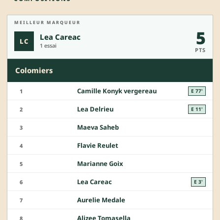
MEILLEUR MARQUEUR
5
Lea Careac
LC
1 essai
PTS
Colomiers
Camille Konyk vergereau
1
E 77'
Lea Delrieu
2
E 11'
Maeva Saheb
3
Flavie Reulet
4
Marianne Goix
5
Lea Careac
6
E 3'
Aurelie Medale
7
Alizee Tomasella
8