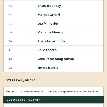
Thais Trounday
16
Margot Genari
17
Lea Minjoulet
18
Mathilde Menaud
19
Anais Leger milhe
20
Celie Lodato
21
Lena Pecastaing camou
22
Emma Iturria
23
STATS PAR JOUEUR
Les deux
Colomiers Féminin
Association Sportive Bayonnaise Féminin
COLOMIERS FÉMININ