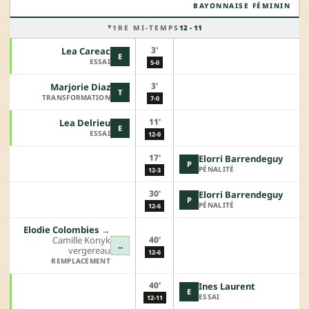
BAYONNAISE FÉMININ
1RE MI-TEMPS
12 - 11
3'
Lea Careac
E
ESSAI
5-0
3'
Marjorie Diaz
T
TRANSFORMATION
7-0
11'
Lea Delrieu
E
ESSAI
12-0
17'
Elorri Barrendeguy
P
PÉNALITÉ
12-3
30'
Elorri Barrendeguy
P
PÉNALITÉ
12-6
Elodie Colombies
→︎
40'
Camille Konyk
↔
vergereau
12-6
REMPLACEMENT
40'
Ines Laurent
E
ESSAI
12-11