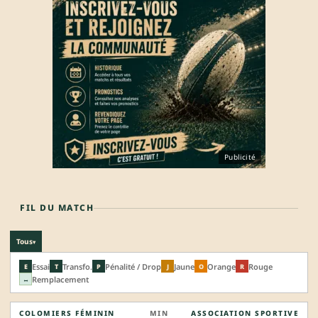
Publicité
FIL DU MATCH
Tous
▾
Essai
Transfo.
Pénalité / Drop
Jaune
Orange
Rouge
E
T
P
J
O
R
Remplacement
↔
COLOMIERS FÉMININ
MIN
ASSOCIATION SPORTIVE