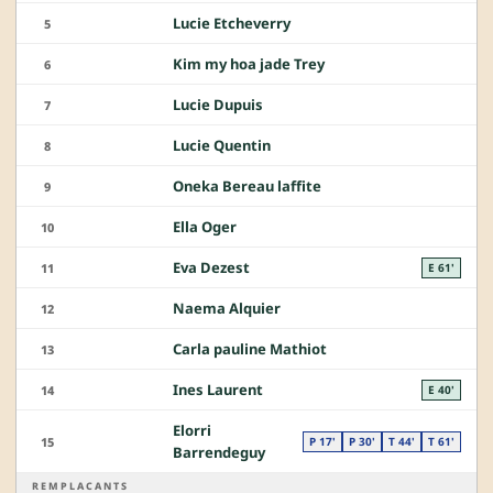
Lucie Etcheverry
5
Kim my hoa jade Trey
6
Lucie Dupuis
7
Lucie Quentin
8
Oneka Bereau laffite
9
Ella Oger
10
Eva Dezest
11
E 61'
Naema Alquier
12
Carla pauline Mathiot
13
Ines Laurent
14
E 40'
Elorri
15
P 17'
P 30'
T 44'
T 61'
Barrendeguy
REMPLACANTS