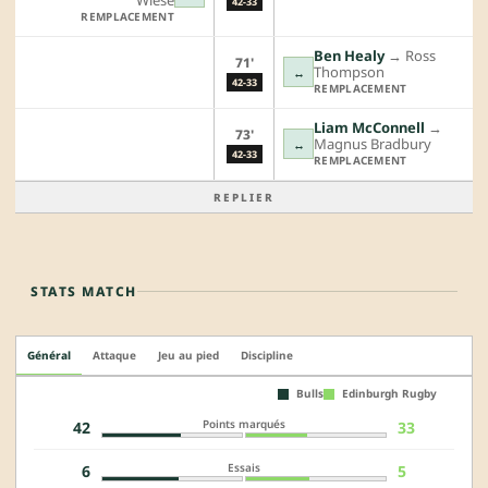
42-33
REMPLACEMENT
Ben Healy
→︎
Ross
71'
Thompson
↔
42-33
REMPLACEMENT
Liam McConnell
→︎
73'
Magnus Bradbury
↔
42-33
REMPLACEMENT
REPLIER
STATS MATCH
Général
Attaque
Jeu au pied
Discipline
Bulls
Edinburgh Rugby
Points marqués
42
33
Essais
6
5