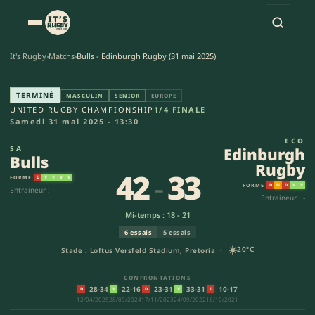
It's Rugby
›
Matchs
›
Bulls - Edinburgh Rugby (31 mai 2025)
Bulls - Edinburgh Rugby (42-3
TERMINÉ
MASCULIN
SENIOR
EUROPE
UNITED RUGBY CHAMPIONSHIP
1/4 FINALE
Samedi 31 mai 2025 - 13:30
ECO
SA
Edinburgh
Bulls
Rugby
42
-
33
FORME
D
V
V
V
V
FORME
D
N
D
V
V
Entraineur : -
Entraineur : -
Mi-temps : 18 - 21
6 essais
5 essais
☀️
20°C
Stade : Loftus Versfeld Stadium, Pretoria ·
CONFRONTATIONS
28-34
22-16
23-31
33-31
10-17
D
V
D
V
D
12/04/2025
28/09/2024
17/11/2023
24/09/2022
16/10/2021