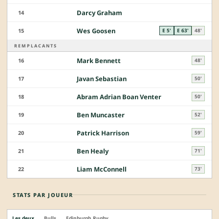
Darcy Graham
14
Wes Goosen
15
E 5'
E 63'
48'
REMPLACANTS
Mark Bennett
16
48'
Javan Sebastian
17
50'
Abram Adrian Boan Venter
18
50'
Ben Muncaster
19
52'
Patrick Harrison
20
59'
Ben Healy
21
71'
Liam McConnell
22
73'
STATS PAR JOUEUR
Les deux
Bulls
Edinburgh Rugby