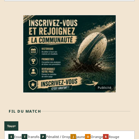
Publicité
FIL DU MATCH
Tous
▾
Essai
Transfo.
Pénalité / Drop
Jaune
Orange
Rouge
E
T
P
J
O
R