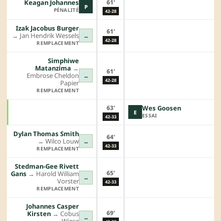
61'
Keagan Johannes
P
PÉNALITÉ
42-28
Izak Jacobus Burger
61'
→︎
Jan Hendrik Wessels
↔
42-28
REMPLACEMENT
Simphiwe
Matanzima
→︎
61'
Embrose Cheldon
↔
42-28
Papier
REMPLACEMENT
63'
Wes Goosen
E
ESSAI
42-33
Dylan Thomas Smith
64'
→︎
Wilco Louw
↔
42-33
REMPLACEMENT
Stedman-Gee Rivett
65'
Gans
→︎
Harold William
↔
Vorster
42-33
REMPLACEMENT
Johannes Casper
69'
Kirsten
→︎
Cobus
↔
Wiese