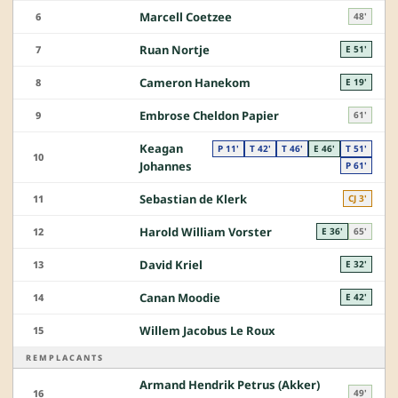
Marcell Coetzee
6
48'
Ruan Nortje
7
E 51'
Cameron Hanekom
8
E 19'
Embrose Cheldon Papier
9
61'
Keagan
P 11'
T 42'
T 46'
E 46'
T 51'
10
Johannes
P 61'
Sebastian de Klerk
11
CJ 3'
Harold William Vorster
12
E 36'
65'
David Kriel
13
E 32'
Canan Moodie
14
E 42'
Willem Jacobus Le Roux
15
REMPLACANTS
Armand Hendrik Petrus (Akker)
16
49'