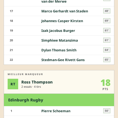
van der Merwe
Marco Gerhardt van Staden
17
48'
Johannes Casper Kirsten
18
69'
Izak Jacobus Burger
19
61'
Simphiwe Matanzima
20
61'
Dylan Thomas Smith
21
64'
Stedman-Gee Rivett Gans
22
65'
MEILLEUR MARQUEUR
18
Ross Thompson
RT
2 essais · 4 tirs
PTS
Edinburgh Rugby
Pierre Schoeman
1
50'