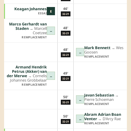
46'
Keagan Johannes
E
ESSAI
32-21
Marco Gerhardt van
48'
Staden
→︎
Marcell
↔
Coetzee
32-21
REMPLACEMENT
Mark Bennett
→︎
Wes
48'
Goosen
↔
32-21
REMPLACEMENT
Armand Hendrik
Petrus (Akker) van
49'
der Merwe
→︎
Cornelis
↔
32-21
Johannes Grobbelaar
REMPLACEMENT
Javan Sebastian
→︎
50'
Pierre Schoeman
↔
32-21
REMPLACEMENT
Abram Adrian Boan
50'
Venter
→︎
D'Arcy Rae
↔
32-21
REMPLACEMENT