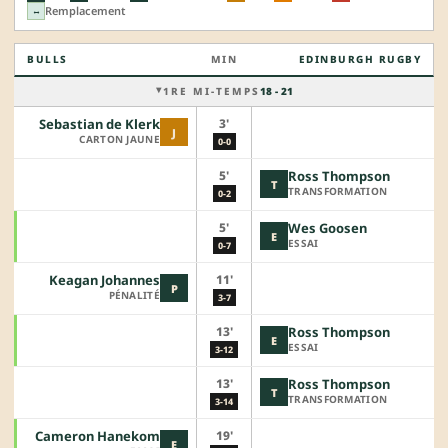
Remplacement
↔
BULLS
MIN
EDINBURGH RUGBY
1RE MI-TEMPS
18 - 21
3'
Sebastian de Klerk
J
CARTON JAUNE
0-0
5'
Ross Thompson
T
TRANSFORMATION
0-2
5'
Wes Goosen
E
ESSAI
0-7
11'
Keagan Johannes
P
PÉNALITÉ
3-7
13'
Ross Thompson
E
ESSAI
3-12
13'
Ross Thompson
T
TRANSFORMATION
3-14
19'
Cameron Hanekom
E