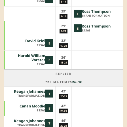
ESSAI
8-14
29'
Ross Thompson
T
TRANSFORMATION
8-16
29'
Ross Thompson
E
ESSAI
8-21
32'
David Kriel
E
ESSAI
13-21
Harold William
36'
Vorster
E
18-21
ESSAI
REPLIER
2E MI-TEMPS
24 - 12
42'
Keagan Johannes
T
TRANSFORMATION
20-21
42'
Canan Moodie
E
ESSAI
25-21
46'
Keagan Johannes
T
TRANSFORMATION
27-21