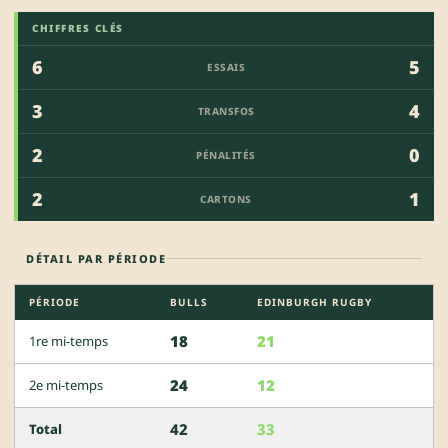
CHIFFRES CLÉS
6
5
ESSAIS
3
4
TRANSFOS
2
0
PÉNALITÉS
2
1
CARTONS
DÉTAIL PAR PÉRIODE
PÉRIODE
BULLS
EDINBURGH RUGBY
18
21
1re mi-temps
24
12
2e mi-temps
42
33
Total