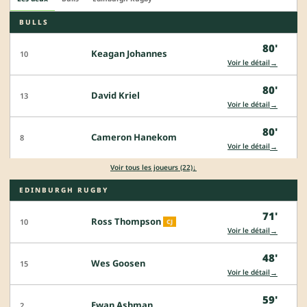
BULLS
80'
Keagan Johannes
10
→
Voir le détail
80'
David Kriel
13
→
Voir le détail
80'
Cameron Hanekom
8
→
Voir le détail
↓
Voir tous les joueurs (22)
EDINBURGH RUGBY
71'
Ross Thompson
10
CJ
→
Voir le détail
48'
Wes Goosen
15
→
Voir le détail
59'
Ewan Ashman
2