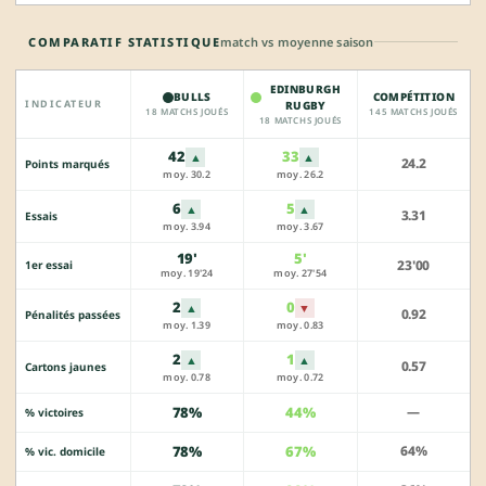
COMPARATIF STATISTIQUE
match vs moyenne saison
EDINBURGH
BULLS
COMPÉTITION
INDICATEUR
RUGBY
18 MATCHS JOUÉS
145 MATCHS JOUÉS
18 MATCHS JOUÉS
42
33
▲
▲
24.2
Points marqués
moy. 30.2
moy. 26.2
6
5
▲
▲
3.31
Essais
moy. 3.94
moy. 3.67
19'
5'
23'00
1er essai
moy. 19'24
moy. 27'54
2
0
▲
▼
0.92
Pénalités passées
moy. 1.39
moy. 0.83
2
1
▲
▲
0.57
Cartons jaunes
moy. 0.78
moy. 0.72
78%
44%
—
% victoires
78%
67%
64%
% vic. domicile