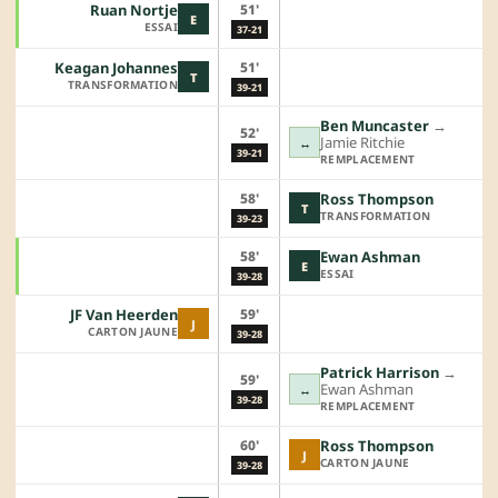
51'
Ruan Nortje
E
ESSAI
37-21
51'
Keagan Johannes
T
TRANSFORMATION
39-21
Ben Muncaster
→︎
52'
Jamie Ritchie
↔
39-21
REMPLACEMENT
58'
Ross Thompson
T
TRANSFORMATION
39-23
58'
Ewan Ashman
E
ESSAI
39-28
59'
JF Van Heerden
J
CARTON JAUNE
39-28
Patrick Harrison
→︎
59'
Ewan Ashman
↔
39-28
REMPLACEMENT
60'
Ross Thompson
J
CARTON JAUNE
39-28