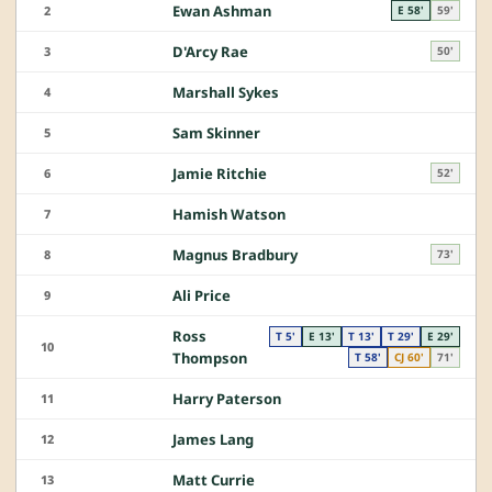
Ewan Ashman
2
E 58'
59'
D'Arcy Rae
3
50'
Marshall Sykes
4
Sam Skinner
5
Jamie Ritchie
6
52'
Hamish Watson
7
Magnus Bradbury
8
73'
Ali Price
9
Ross
T 5'
E 13'
T 13'
T 29'
E 29'
10
Thompson
T 58'
CJ 60'
71'
Harry Paterson
11
James Lang
12
Matt Currie
13