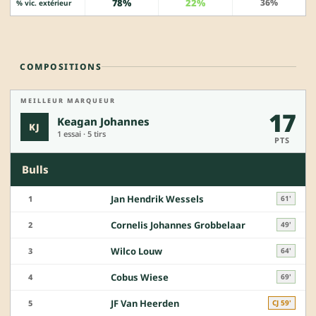
78%
22%
36%
% vic. extérieur
COMPOSITIONS
MEILLEUR MARQUEUR
17
Keagan Johannes
KJ
1 essai · 5 tirs
PTS
Bulls
Jan Hendrik Wessels
1
61'
Cornelis Johannes Grobbelaar
2
49'
Wilco Louw
3
64'
Cobus Wiese
4
69'
JF Van Heerden
5
CJ 59'