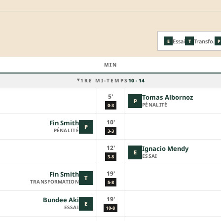
Essai
Transfo.
E
T
P
MIN
1RE MI-TEMPS
10 - 14
5'
Tomas Albornoz
P
PÉNALITÉ
0-3
10'
Fin Smith
P
PÉNALITÉ
3-3
12'
Ignacio Mendy
E
ESSAI
3-8
19'
Fin Smith
T
TRANSFORMATION
5-8
19'
Bundee Aki
E
ESSAI
10-8