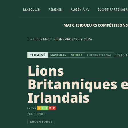
MASCULIN
FÉMININ
RUGBY À XV
BLOGS PARTENAIR
MATCHS
JOUEURS
COMPÉTITIONS
It's Rugby
›
Matchs
›
LION - ARG (20 juin 2025)
Lions Britanniques et Irlandai
TERMINÉ
TESTS 
MASCULIN
SENIOR
INTERNATIONAL
Lions
Britanniques e
Irlandais
FORME
N
V
V
D
D
Entraineur : -
AUCUN BONUS