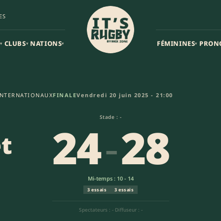
ES
CLUBS
NATIONS
FÉMININES
PRON
▾
▾
▾
▾
s - Argentine (24-28) | Tests 
INTERNATIONAUX
FINALE
Vendredi 20 juin 2025 - 21:00
Stade : -
24
-
28
t
Mi-temps : 10 - 14
3 essais
3 essais
Spectateurs : -
·
Diffuseur : -