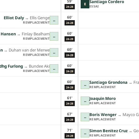
59'
Santiago Cordero
E
ESSAI
24-28
60'
Elliot Daly
→︎
Ellis Genge
↔
REMPLACEMENT
24-28
60'
 Hansen
→︎
Finlay Bealham
↔
REMPLACEMENT
24-28
60'
an
→︎
Duhan van der Merwe
↔
REMPLACEMENT
24-28
60'
dhg Furlong
→︎
Bundee Aki
↔
REMPLACEMENT
24-28
60'
Santiago Grondona
→︎
Fr
↔
REMPLACEMENT
24-28
61'
Joaquin Moro
↔
REMPLACEMENT
24-28
67'
Boris Wenger
→︎
Mayco G
↔
REMPLACEMENT
24-28
71'
Simon Benitez Cruz
→︎
Go
↔
REMPLACEMENT
24-28