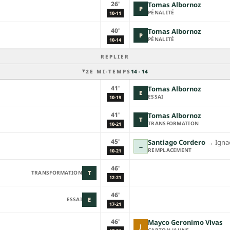
26'
Tomas Albornoz
P
PÉNALITÉ
10-11
40'
Tomas Albornoz
P
PÉNALITÉ
10-14
REPLIER
2E MI-TEMPS
14 - 14
41'
Tomas Albornoz
E
ESSAI
10-19
41'
Tomas Albornoz
T
TRANSFORMATION
10-21
45'
Santiago Cordero
→︎
Igna
↔
REMPLACEMENT
10-21
46'
TRANSFORMATION
T
12-21
46'
ESSAI
E
17-21
46'
Mayco Geronimo Vivas
J
CARTON JAUNE