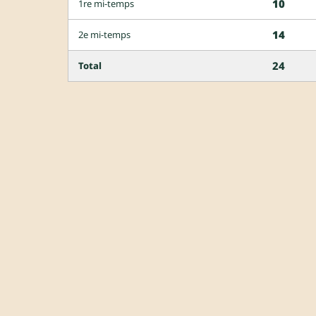
10
1re mi-temps
14
2e mi-temps
24
Total