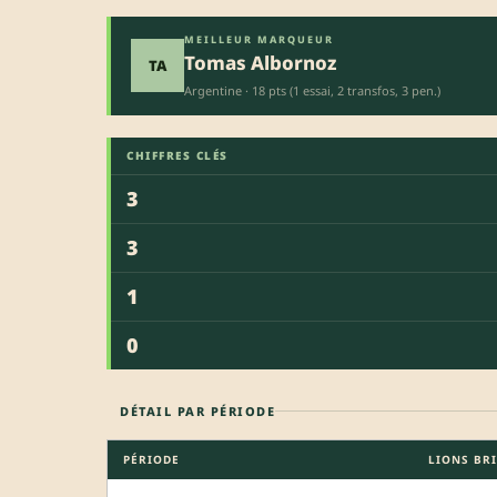
MEILLEUR MARQUEUR
Tomas Albornoz
TA
Argentine · 18 pts (1 essai, 2 transfos, 3 pen.)
CHIFFRES CLÉS
3
3
1
0
DÉTAIL PAR PÉRIODE
PÉRIODE
LIONS BR