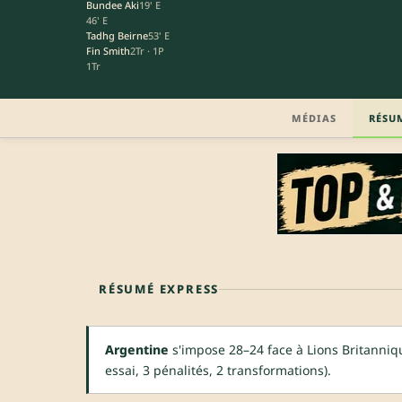
Bundee Aki
19' E
46' E
Tadhg Beirne
53' E
Fin Smith
2Tr · 1P
1Tr
MÉDIAS
RÉSU
RÉSUMÉ EXPRESS
Argentine
s'impose 28–24 face à Lions Britanniqu
essai, 3 pénalités, 2 transformations).