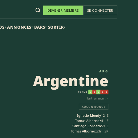
DEVENIR MEMBRE
SE CONNECTER
OS
ANNONCES
BARS
SORTIR
▾
▾
▾
▾
Internationaux
ARG
Argentine
FORME
V
D
V
D
D
Entraineur : -
AUCUN BONUS
Ignacio Mendy
12' E
Tomas Albornoz
41' E
Santiago Cordero
59' E
Tomas Albornoz
2Tr · 3P