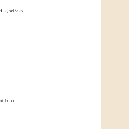
ti
→︎
Joel Sclavi
inti Luna