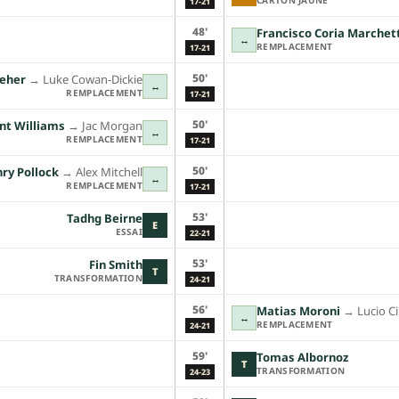
17-21
48'
Francisco Coria Marchet
↔
REMPLACEMENT
17-21
50'
leher
→︎
Luke Cowan-Dickie
↔
REMPLACEMENT
17-21
50'
nt Williams
→︎
Jac Morgan
↔
REMPLACEMENT
17-21
50'
ry Pollock
→︎
Alex Mitchell
↔
REMPLACEMENT
17-21
53'
Tadhg Beirne
E
ESSAI
22-21
53'
Fin Smith
T
TRANSFORMATION
24-21
56'
Matias Moroni
→︎
Lucio C
↔
REMPLACEMENT
24-21
59'
Tomas Albornoz
T
TRANSFORMATION
24-23