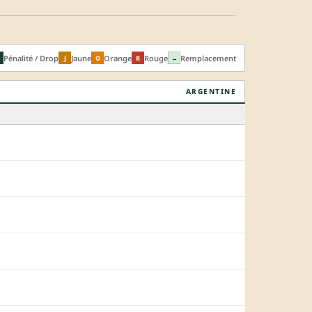
Pénalité / Drop
Jaune
Orange
Rouge
Remplacement
J
O
R
↔
ARGENTINE