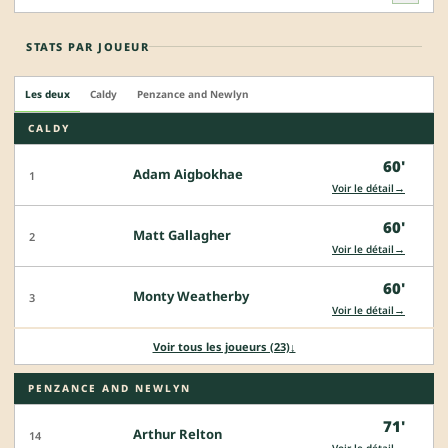
STATS PAR JOUEUR
Les deux
Caldy
Penzance and Newlyn
CALDY
60'
Adam Aigbokhae
1
→
Voir le détail
60'
Matt Gallagher
2
→
Voir le détail
60'
Monty Weatherby
3
→
Voir le détail
Voir tous les joueurs (23)
↓
PENZANCE AND NEWLYN
71'
Arthur Relton
14
→
Voir le détail