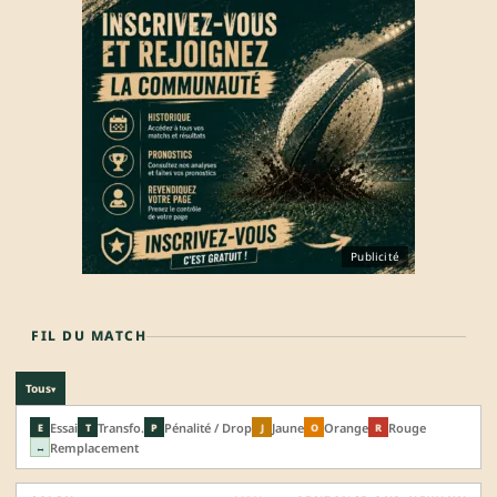
Publicité
FIL DU MATCH
Tous
▾
Essai
Transfo.
Pénalité / Drop
Jaune
Orange
Rouge
E
T
P
J
O
R
Remplacement
↔