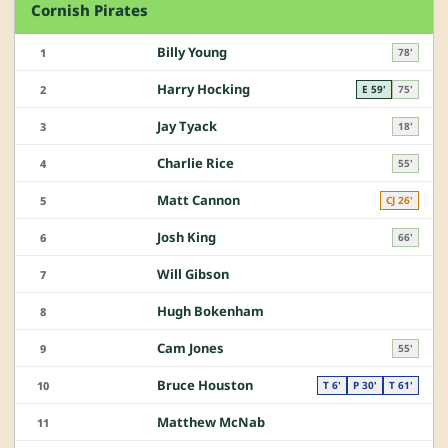
Cornish Pirates
Billy Young
1
78'
Harry Hocking
2
E 59'
75'
Jay Tyack
3
18'
Charlie Rice
4
55'
Matt Cannon
5
CJ 26'
Josh King
6
66'
Will Gibson
7
Hugh Bokenham
8
Cam Jones
9
55'
Bruce Houston
10
T 6'
P 30'
T 61'
Matthew McNab
11