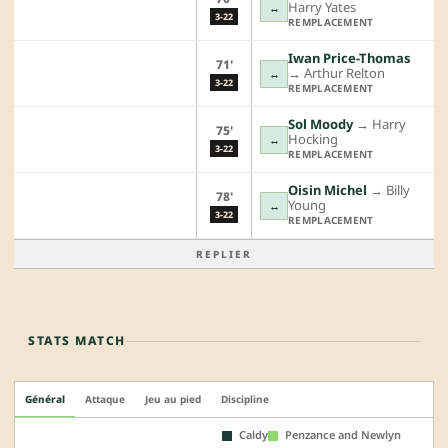
Harry Yates
↔
3-22
REMPLACEMENT
Iwan Price-Thomas
71'
→︎
Arthur Relton
↔
3-22
REMPLACEMENT
Sol Moody
→︎
Harry
75'
Hocking
↔
3-22
REMPLACEMENT
Oisin Michel
→︎
Billy
78'
Young
↔
3-22
REMPLACEMENT
REPLIER
STATS MATCH
Général
Attaque
Jeu au pied
Discipline
Caldy
Penzance and Newlyn