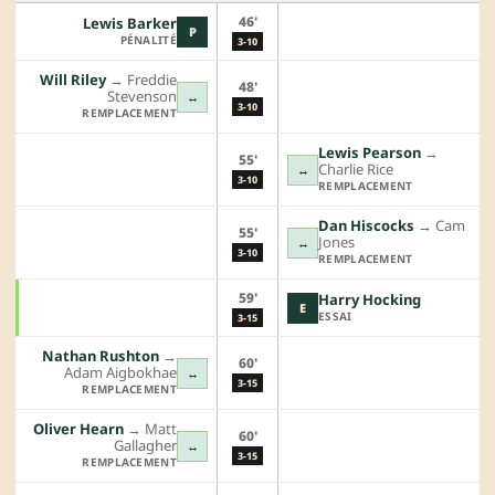
46'
Lewis Barker
P
PÉNALITÉ
3-10
Will Riley
→︎
Freddie
48'
Stevenson
↔
3-10
REMPLACEMENT
Lewis Pearson
→︎
55'
Charlie Rice
↔
3-10
REMPLACEMENT
Dan Hiscocks
→︎
Cam
55'
Jones
↔
3-10
REMPLACEMENT
59'
Harry Hocking
E
ESSAI
3-15
Nathan Rushton
→︎
60'
Adam Aigbokhae
↔
3-15
REMPLACEMENT
Oliver Hearn
→︎
Matt
60'
Gallagher
↔
3-15
REMPLACEMENT