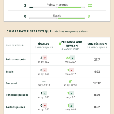
Points marqués
3
22
Essais
0
3
COMPARATIF STATISTIQUE
match vs moyenne saison
PENZANCE AND
CALDY
COMPÉTITION
INDICATEUR
NEWLYN
6 MATCHS JOUÉS
37 MATCHS JOUÉS
6 MATCHS JOUÉS
3
22
▼
▲
27.7
Points marqués
moy. 19.2
moy. 20.7
0
3
▼
▼
4.03
Essais
moy. 2.67
moy. 3.17
—
6'
17'12
1er essai
moy. 19'18
moy. 20'12
1
1
▲
▲
0.59
Pénalités passées
moy. 0.83
moy. 0.5
0
1
▼
▲
0.62
Cartons jaunes
moy. 0.67
moy. 0.83