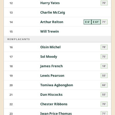
Harry Yates
12
70'
Charlie McCaig
13
Arthur Relton
14
E 6'
E 61'
71'
Will Trewin
15
REMPLACANTS
Oisin Michel
16
78'
Sol Moody
17
75'
James French
18
18'
Lewis Pearson
19
55'
Tomiwa Agbongbon
20
66'
Dan Hiscocks
21
55'
Chester Ribbons
22
70'
Iwan Price-Thomas
23
71'