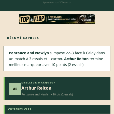
Spectateurs : -
·
Diffuseur : -
Publicité
RÉSUMÉ EXPRESS
Penzance and Newlyn
s'impose 22–3 face à Caldy dans
un match à 3 essais et 1 carton.
Arthur Relton
termine
meilleur marqueur avec 10 points (2 essais).
MEILLEUR MARQUEUR
Arthur Relton
AR
Penzance and Newlyn · 10 pts (2 essais)
CHIFFRES CLÉS