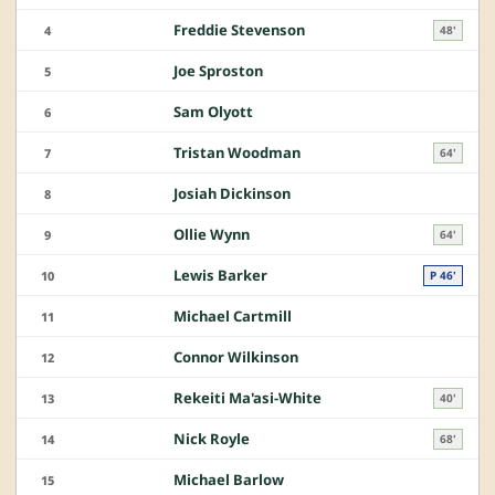
Freddie Stevenson
4
48'
Joe Sproston
5
Sam Olyott
6
Tristan Woodman
7
64'
Josiah Dickinson
8
Ollie Wynn
9
64'
Lewis Barker
10
P 46'
Michael Cartmill
11
Connor Wilkinson
12
Rekeiti Ma'asi-White
13
40'
Nick Royle
14
68'
Michael Barlow
15