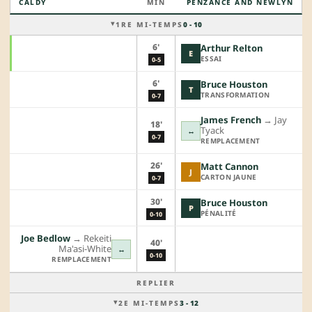
CALDY
MIN
PENZANCE AND NEWLYN
1RE MI-TEMPS
0 - 10
6'
Arthur Relton
E
ESSAI
0-5
6'
Bruce Houston
T
TRANSFORMATION
0-7
James French
→︎
Jay
18'
Tyack
↔
0-7
REMPLACEMENT
26'
Matt Cannon
J
CARTON JAUNE
0-7
30'
Bruce Houston
P
PÉNALITÉ
0-10
Joe Bedlow
→︎
Rekeiti
40'
Ma'asi-White
↔
0-10
REMPLACEMENT
REPLIER
2E MI-TEMPS
3 - 12