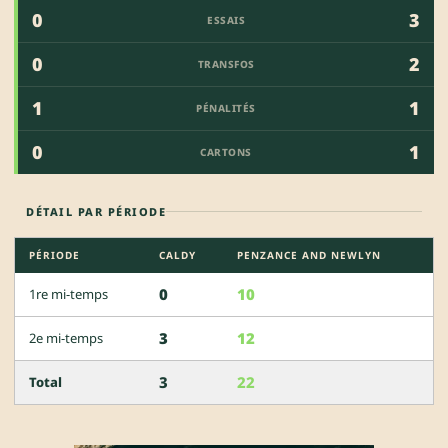
0
3
ESSAIS
0
2
TRANSFOS
1
1
PÉNALITÉS
0
1
CARTONS
DÉTAIL PAR PÉRIODE
PÉRIODE
CALDY
PENZANCE AND NEWLYN
0
10
1re mi-temps
3
12
2e mi-temps
3
22
Total