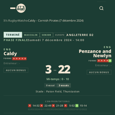
It's Rugby
›
Matchs
›
Caldy - Cornish Pirates (7 décembre 2024)
Caldy - Penzance and Newlyn (
TERMINÉ
ANGLETERRE D2
MASCULIN
SENIOR
EUROPE
PHASE FINALE
Samedi 7 décembre 2024 - 14:00
ENG
ENG
Penzance and
Caldy
Newlyn
FORME
D
D
D
D
D
FORME
D
D
D
D
V
3
-
22
Entraineur : -
Entraineur : -
AUCUN BONUS
AUCUN BONUS
Mi-temps : 0 - 10
0 essai
3 essais
Stade : Paton Field, Thurstaston
CONFRONTATIONS
14-32
22-49
21-28
5-52
15-14
D
D
D
D
V
02/03/2024
18/11/2023
02/04/2023
11/02/2023
10/12/2022