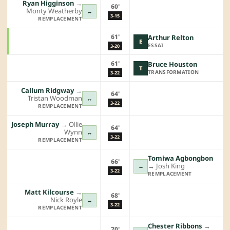
Ryan Higginson
→︎
60'
Monty Weatherby
↔
3-15
REMPLACEMENT
61'
Arthur Relton
E
ESSAI
3-20
61'
Bruce Houston
T
TRANSFORMATION
3-22
Callum Ridgway
→︎
64'
Tristan Woodman
↔
3-22
REMPLACEMENT
Joseph Murray
→︎
Ollie
64'
Wynn
↔
3-22
REMPLACEMENT
Tomiwa Agbongbon
66'
→︎
Josh King
↔
3-22
REMPLACEMENT
Matt Kilcourse
→︎
68'
Nick Royle
↔
3-22
REMPLACEMENT
Chester Ribbons
→︎
70'