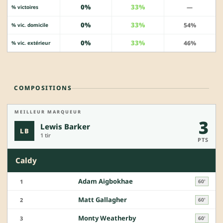
0%
33%
—
% victoires
0%
33%
54%
% vic. domicile
0%
33%
46%
% vic. extérieur
COMPOSITIONS
MEILLEUR MARQUEUR
3
Lewis Barker
LB
1 tir
PTS
Caldy
Adam Aigbokhae
1
60'
Matt Gallagher
2
60'
Monty Weatherby
3
60'