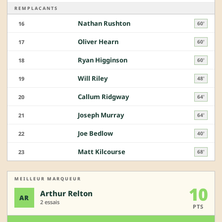
REMPLACANTS
Nathan Rushton
16
60'
Oliver Hearn
17
60'
Ryan Higginson
18
60'
Will Riley
19
48'
Callum Ridgway
20
64'
Joseph Murray
21
64'
Joe Bedlow
22
40'
Matt Kilcourse
23
68'
MEILLEUR MARQUEUR
10
Arthur Relton
AR
2 essais
PTS