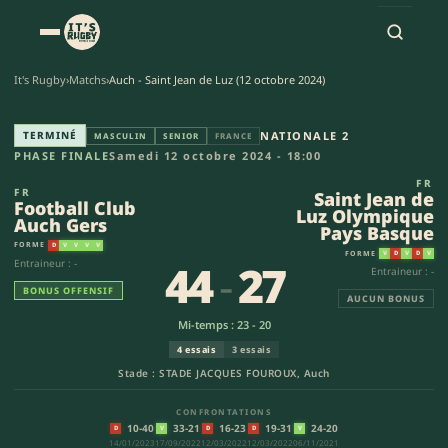
It's Rugby
›
Matchs
›
Auch - Saint Jean de Luz (12 octobre 2024)
Football Club Auch Gers - Sai
TERMINÉ
NATIONALE 2
MASCULIN
SENIOR
FRANCE
PHASE FINALE
Samedi 12 octobre 2024 - 18:00
FR
FR
Saint Jean de
Football Club
Luz Olympique
Auch Gers
Pays Basque
FORME
D
V
V
V
V
FORME
V
D
V
D
V
44
-
27
Entraineur : -
Entraineur : -
BONUS OFFENSIF
AUCUN BONUS
Mi-temps : 23 - 20
4 essais
3 essais
Stade : STADE JACQUES FOUROUX, Auch
CONFRONTATIONS
10-40
33-21
16-23
19-31
24-20
D
V
D
D
V
14/01/2023
17/09/2022
12/03/2022
12/03/2022
06/11/2021