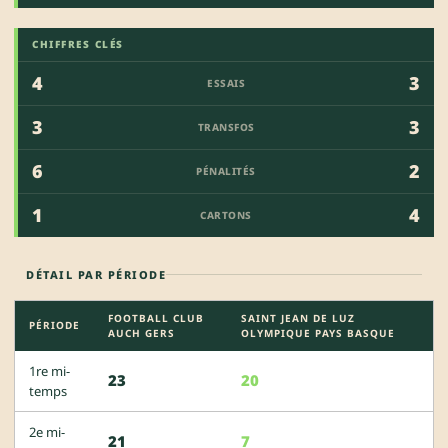
CHIFFRES CLÉS
4
3
ESSAIS
3
3
TRANSFOS
6
2
PÉNALITÉS
1
4
CARTONS
DÉTAIL PAR PÉRIODE
FOOTBALL CLUB
SAINT JEAN DE LUZ
PÉRIODE
AUCH GERS
OLYMPIQUE PAYS BASQUE
1re mi-
23
20
temps
2e mi-
21
7