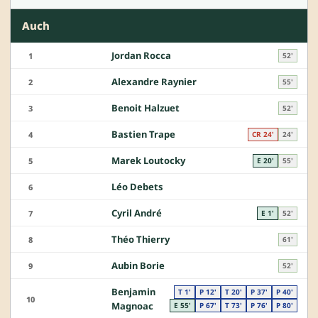
Auch
Jordan Rocca
1
52'
Alexandre Raynier
2
55'
Benoit Halzuet
3
52'
Bastien Trape
4
CR 24'
24'
Marek Loutocky
5
E 20'
55'
Léo Debets
6
Cyril André
7
E 1'
52'
Théo Thierry
8
61'
Aubin Borie
9
52'
Benjamin
T 1'
P 12'
T 20'
P 37'
P 40'
10
Magnoac
E 55'
P 67'
T 73'
P 76'
P 80'