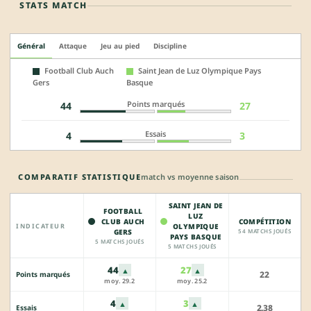
STATS MATCH
Général
Attaque
Jeu au pied
Discipline
Football Club Auch
Saint Jean de Luz Olympique Pays
Gers
Basque
Points marqués
44
27
Essais
4
3
COMPARATIF STATISTIQUE
match vs moyenne saison
SAINT JEAN DE
FOOTBALL
LUZ
CLUB AUCH
COMPÉTITION
INDICATEUR
OLYMPIQUE
GERS
54 MATCHS JOUÉS
PAYS BASQUE
5 MATCHS JOUÉS
5 MATCHS JOUÉS
44
27
▲
▲
22
Points marqués
moy. 29.2
moy. 25.2
4
3
▲
▲
2.38
Essais