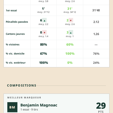
moy. 3.8
moy. 2.6
1'
31'
31'48
1er essai
moy. 31'12
moy. 34'12
6
2
▲
▼
2.12
Pénalités passées
moy. 2.2
moy. 2.6
0
3
▼
▲
1.26
Cartons jaunes
moy. 1.4
moy. 1
80%
60%
—
% victoires
67%
100%
76%
% vic. domicile
100%
0%
24%
% vic. extérieur
COMPOSITIONS
MEILLEUR MARQUEUR
29
Benjamin Magnoac
BM
1 essai · 9 tirs
PTS