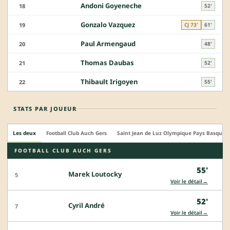
Andoni Goyeneche
18
52'
Gonzalo Vazquez
19
CJ 73'
61'
Paul Armengaud
20
48'
Thomas Daubas
21
52'
Thibault Irigoyen
22
55'
STATS PAR JOUEUR
Les deux
Football Club Auch Gers
Saint Jean de Luz Olympique Pays Basque
FOOTBALL CLUB AUCH GERS
55'
Marek Loutocky
5
→
Voir le détail
52'
Cyril André
7
→
Voir le détail