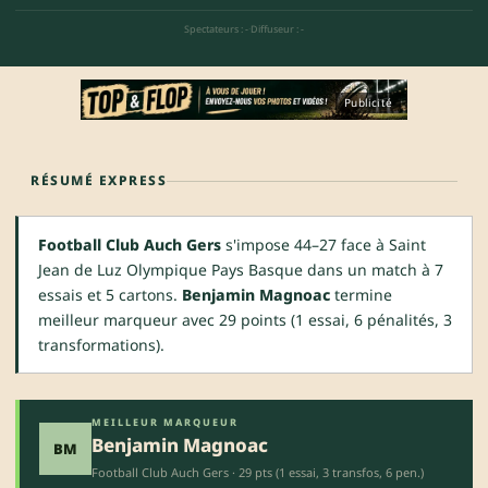
Spectateurs : -
·
Diffuseur : -
Publicité
RÉSUMÉ EXPRESS
Football Club Auch Gers
s'impose 44–27 face à Saint
Jean de Luz Olympique Pays Basque dans un match à 7
essais et 5 cartons.
Benjamin Magnoac
termine
meilleur marqueur avec 29 points (1 essai, 6 pénalités, 3
transformations).
MEILLEUR MARQUEUR
Benjamin Magnoac
BM
Football Club Auch Gers · 29 pts (1 essai, 3 transfos, 6 pen.)