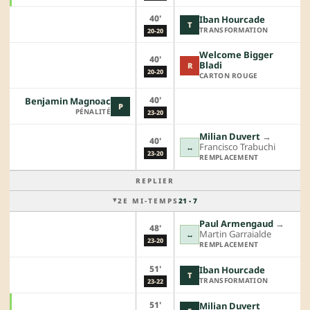
40'
Iban Hourcade
T
TRANSFORMATION
20-20
Welcome Bigger
40'
Bladi
R
20-20
CARTON ROUGE
40'
Benjamin Magnoac
P
PÉNALITÉ
23-20
Milian Duvert
→︎
40'
Francisco Trabuchi
↔
23-20
REMPLACEMENT
REPLIER
2E MI-TEMPS
21 - 7
Paul Armengaud
→︎
48'
Martin Garraialde
↔
23-20
REMPLACEMENT
51'
Iban Hourcade
T
TRANSFORMATION
23-22
51'
Milian Duvert