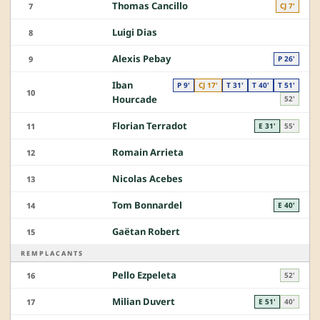
Thomas Cancillo
7
CJ 7'
Luigi Dias
8
Alexis Pebay
9
P 26'
Iban
P 9'
CJ 17'
T 31'
T 40'
T 51'
10
Hourcade
52'
Florian Terradot
11
E 31'
55'
Romain Arrieta
12
Nicolas Acebes
13
Tom Bonnardel
14
E 40'
Gaëtan Robert
15
REMPLACANTS
Pello Ezpeleta
16
52'
Milian Duvert
17
E 51'
40'