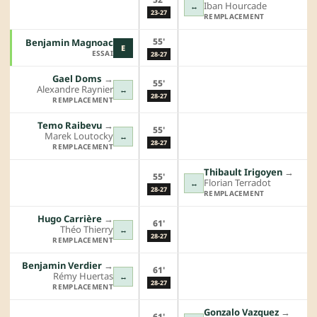
Iban Hourcade
↔
23-27
REMPLACEMENT
55'
Benjamin Magnoac
E
ESSAI
28-27
Gael Doms
→︎
55'
Alexandre Raynier
↔
28-27
REMPLACEMENT
Temo Raibevu
→︎
55'
Marek Loutocky
↔
28-27
REMPLACEMENT
Thibault Irigoyen
→︎
55'
Florian Terradot
↔
28-27
REMPLACEMENT
Hugo Carrière
→︎
61'
Théo Thierry
↔
28-27
REMPLACEMENT
Benjamin Verdier
→︎
61'
Rémy Huertas
↔
28-27
REMPLACEMENT
Gonzalo Vazquez
→︎
61'