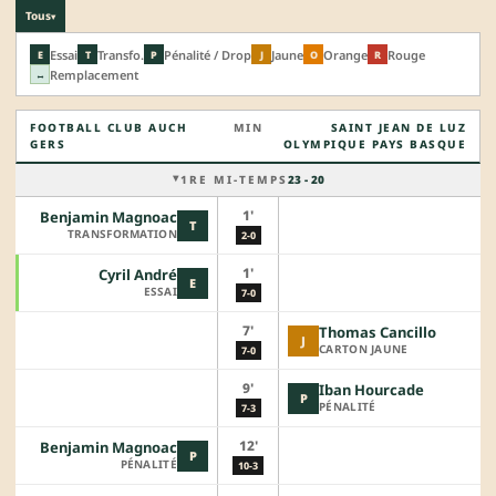
Tous
▾
Essai
Transfo.
Pénalité / Drop
Jaune
Orange
Rouge
E
T
P
J
O
R
Remplacement
↔
FOOTBALL CLUB AUCH
MIN
SAINT JEAN DE LUZ
GERS
OLYMPIQUE PAYS BASQUE
1RE MI-TEMPS
23 - 20
1'
Benjamin Magnoac
T
TRANSFORMATION
2-0
1'
Cyril André
E
ESSAI
7-0
7'
Thomas Cancillo
J
CARTON JAUNE
7-0
9'
Iban Hourcade
P
PÉNALITÉ
7-3
12'
Benjamin Magnoac
P
PÉNALITÉ
10-3