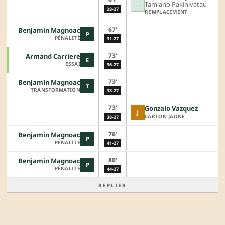
Tamiano Pakihivatau
↔
28-27
REMPLACEMENT
67'
Benjamin Magnoac
P
PÉNALITÉ
31-27
73'
Armand Carriere
E
ESSAI
36-27
73'
Benjamin Magnoac
T
TRANSFORMATION
38-27
73'
Gonzalo Vazquez
J
CARTON JAUNE
38-27
76'
Benjamin Magnoac
P
PÉNALITÉ
41-27
80'
Benjamin Magnoac
P
PÉNALITÉ
44-27
REPLIER