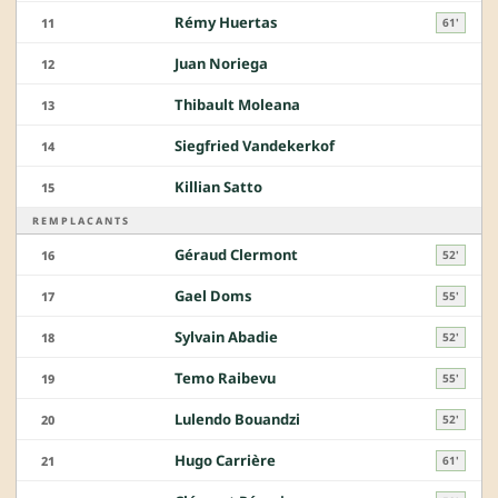
Rémy Huertas
11
61'
Juan Noriega
12
Thibault Moleana
13
Siegfried Vandekerkof
14
Killian Satto
15
REMPLACANTS
Géraud Clermont
16
52'
Gael Doms
17
55'
Sylvain Abadie
18
52'
Temo Raibevu
19
55'
Lulendo Bouandzi
20
52'
Hugo Carrière
21
61'