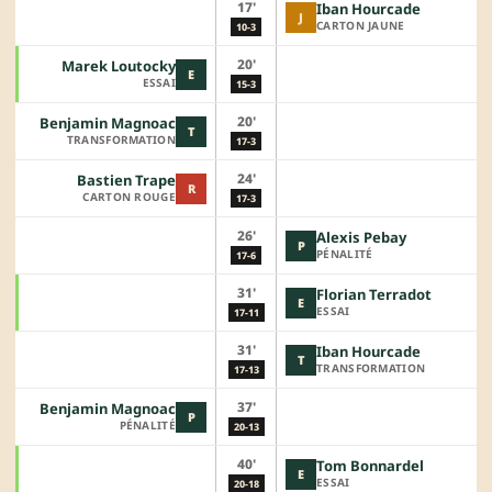
17'
Iban Hourcade
J
CARTON JAUNE
10-3
20'
Marek Loutocky
E
ESSAI
15-3
20'
Benjamin Magnoac
T
TRANSFORMATION
17-3
24'
Bastien Trape
R
CARTON ROUGE
17-3
26'
Alexis Pebay
P
PÉNALITÉ
17-6
31'
Florian Terradot
E
ESSAI
17-11
31'
Iban Hourcade
T
TRANSFORMATION
17-13
37'
Benjamin Magnoac
P
PÉNALITÉ
20-13
40'
Tom Bonnardel
E
ESSAI
20-18