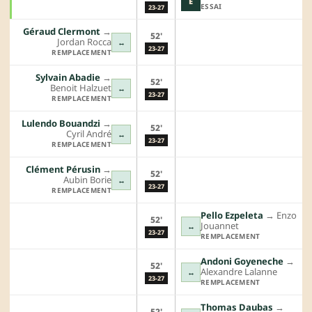
E
ESSAI
23-27
Géraud Clermont
→︎
52'
Jordan Rocca
↔
23-27
REMPLACEMENT
Sylvain Abadie
→︎
52'
Benoit Halzuet
↔
23-27
REMPLACEMENT
Lulendo Bouandzi
→︎
52'
Cyril André
↔
23-27
REMPLACEMENT
Clément Pérusin
→︎
52'
Aubin Borie
↔
23-27
REMPLACEMENT
Pello Ezpeleta
→︎
Enzo
52'
Jouannet
↔
23-27
REMPLACEMENT
Andoni Goyeneche
→︎
52'
Alexandre Lalanne
↔
23-27
REMPLACEMENT
Thomas Daubas
→︎
52'