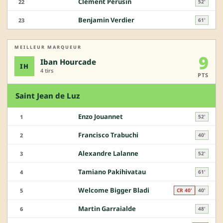
Clément Pérusin
22
52'
Benjamin Verdier
23
61'
MEILLEUR MARQUEUR
9
Iban Hourcade
IH
4 tirs
PTS
Saint Jean de Luz
Enzo Jouannet
1
52'
Francisco Trabuchi
2
40'
Alexandre Lalanne
3
52'
Tamiano Pakihivatau
4
61'
Welcome Bigger Bladi
5
CR 40'
40'
Martin Garraialde
6
48'