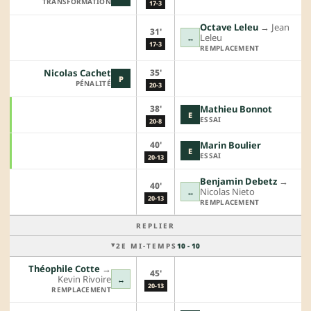
TRANSFORMATION
17-3
Octave Leleu
→︎
Jean
31'
Leleu
↔
17-3
REMPLACEMENT
35'
Nicolas Cachet
P
PÉNALITÉ
20-3
38'
Mathieu Bonnot
E
ESSAI
20-8
40'
Marin Boulier
E
ESSAI
20-13
Benjamin Debetz
→︎
40'
Nicolas Nieto
↔
20-13
REMPLACEMENT
REPLIER
2E MI-TEMPS
10 - 10
Théophile Cotte
→︎
45'
Kevin Rivoire
↔
20-13
REMPLACEMENT