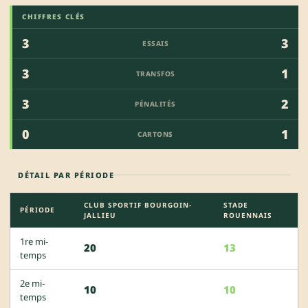
CHIFFRES CLÉS
3
3
ESSAIS
3
1
TRANSFOS
3
2
PÉNALITÉS
0
1
CARTONS
DÉTAIL PAR PÉRIODE
CLUB SPORTIF BOURGOIN-
STADE
PÉRIODE
JALLIEU
ROUENNAIS
1re mi-
20
13
temps
2e mi-
10
10
temps