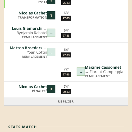
E
ESSAI
25-23
63'
Nicolas Cachet
T
TRANSFORMATION
27-23
Louis Giamarchi
→︎
64'
Bynjamin Rabatel
↔
27-23
REMPLACEMENT
Matteo Broeders
→︎
64'
Yoan Cottin
↔
27-23
REMPLACEMENT
Maxime Cassonnet
72'
→︎
Florent Campeggia
↔
27-23
REMPLACEMENT
74'
Nicolas Cachet
P
PÉNALITÉ
30-23
REPLIER
STATS MATCH