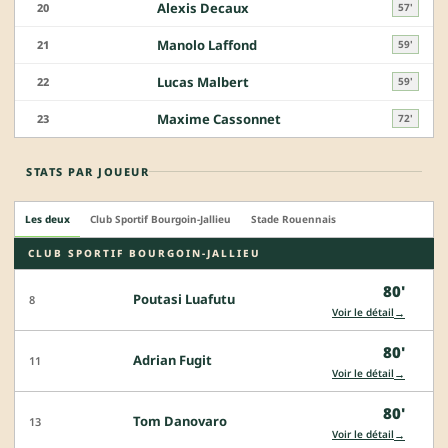
Alexis Decaux
20
57'
Manolo Laffond
21
59'
Lucas Malbert
22
59'
Maxime Cassonnet
23
72'
STATS PAR JOUEUR
Les deux
Club Sportif Bourgoin-Jallieu
Stade Rouennais
CLUB SPORTIF BOURGOIN-JALLIEU
80'
Poutasi Luafutu
8
→
Voir le détail
80'
Adrian Fugit
11
→
Voir le détail
80'
Tom Danovaro
13
→
Voir le détail