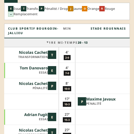
Essai
Transfo.
Pénalité / Drop
Jaune
Orange
Rouge
E
T
P
J
O
R
Remplacement
↔
CLUB SPORTIF BOURGOIN-
MIN
STADE ROUENNAIS
JALLIEU
1RE MI-TEMPS
20 - 13
4'
Nicolas Cachet
T
TRANSFORMATION
2-0
4'
Tom Danovaro
E
ESSAI
7-0
8'
Nicolas Cachet
P
PÉNALITÉ
10-0
17'
Maxime Javaux
P
PÉNALITÉ
10-3
27'
Adrian Fugit
E
ESSAI
15-3
27'
Nicolas Cachet
T