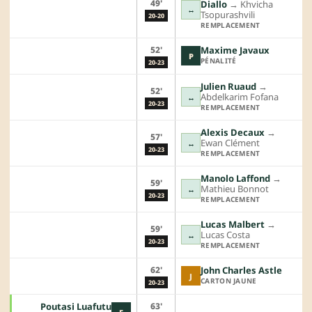
49'
Diallo
→︎
Khvicha
↔
Tsopurashvili
20-20
REMPLACEMENT
52'
Maxime Javaux
P
PÉNALITÉ
20-23
Julien Ruaud
→︎
52'
Abdelkarim Fofana
↔
20-23
REMPLACEMENT
Alexis Decaux
→︎
57'
Ewan Clément
↔
20-23
REMPLACEMENT
Manolo Laffond
→︎
59'
Mathieu Bonnot
↔
20-23
REMPLACEMENT
Lucas Malbert
→︎
59'
Lucas Costa
↔
20-23
REMPLACEMENT
62'
John Charles Astle
J
CARTON JAUNE
20-23
63'
Poutasi Luafutu