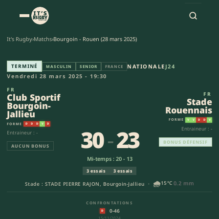
It's Rugby
›
Matchs
›
Bourgoin - Rouen (28 mars 2025)
Club Sportif Bourgoin-Jallieu 
TERMINÉ
NATIONALE
J24
MASCULIN
SENIOR
FRANCE
Vendredi 28 mars 2025 - 19:30
FR
FR
Club Sportif
Stade
Bourgoin-
Rouennais
Jallieu
FORME
V
V
D
D
V
FORME
D
D
D
V
D
30
-
23
Entraineur : -
Entraineur : -
BONUS DÉFENSIF
AUCUN BONUS
Mi-temps : 20 - 13
3 essais
3 essais
🌧️
15°C
0.2 mm
Stade : STADE PIERRE RAJON, Bourgoin-Jallieu ·
CONFRONTATIONS
0-46
D
15/11/2024