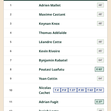
Adrien Mallet
1
48'
Maxime Castant
2
48'
Keynan Knox
3
48'
Thomas Adélaïde
4
Léandre Cotte
5
48'
Kevin Rivoire
6
45'
Bynjamin Rabatel
7
64'
Poutasi Luafutu
8
E 63'
Yoan Cottin
9
64'
Nicolas
10
T 4'
P 8'
T 27'
P 35'
T 63'
P 74'
Cachet
Adrian Fugit
11
E 27'
Isaiah Leota
12
48'