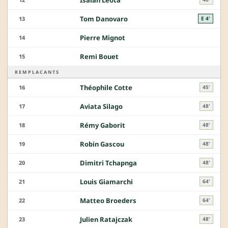
Tom Danovaro
13
E 4'
Pierre Mignot
14
Remi Bouet
15
REMPLACANTS
Théophile Cotte
16
45'
Aviata Silago
17
48'
Rémy Gaborit
18
48'
Robin Gascou
19
48'
Dimitri Tchapnga
20
48'
Louis Giamarchi
21
64'
Matteo Broeders
22
64'
Julien Ratajczak
23
48'