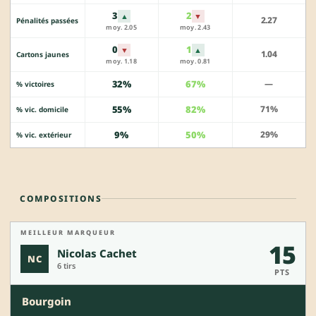
3
2
▲
▼
2.27
Pénalités passées
moy. 2.05
moy. 2.43
0
1
▼
▲
1.04
Cartons jaunes
moy. 1.18
moy. 0.81
32%
67%
—
% victoires
55%
82%
71%
% vic. domicile
9%
50%
29%
% vic. extérieur
COMPOSITIONS
MEILLEUR MARQUEUR
15
Nicolas Cachet
NC
6 tirs
PTS
Bourgoin