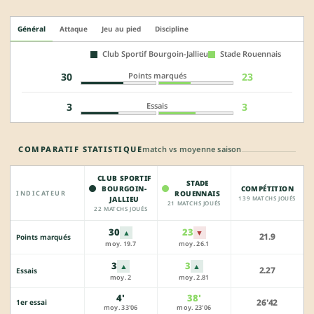
Général
Attaque
Jeu au pied
Discipline
Club Sportif Bourgoin-Jallieu
Stade Rouennais
Points marqués
30
23
Essais
3
3
COMPARATIF STATISTIQUE
match vs moyenne saison
CLUB SPORTIF
STADE
BOURGOIN-
COMPÉTITION
INDICATEUR
ROUENNAIS
JALLIEU
139 MATCHS JOUÉS
21 MATCHS JOUÉS
22 MATCHS JOUÉS
30
23
▲
▼
21.9
Points marqués
moy. 19.7
moy. 26.1
3
3
▲
▲
2.27
Essais
moy. 2
moy. 2.81
4'
38'
26'42
1er essai
moy. 33'06
moy. 23'06