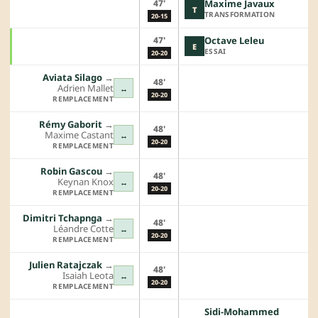
47'
Maxime Javaux
T
TRANSFORMATION
20-15
47'
Octave Leleu
E
ESSAI
20-20
Aviata Silago
→︎
48'
Adrien Mallet
↔
20-20
REMPLACEMENT
Rémy Gaborit
→︎
48'
Maxime Castant
↔
20-20
REMPLACEMENT
Robin Gascou
→︎
48'
Keynan Knox
↔
20-20
REMPLACEMENT
Dimitri Tchapnga
→︎
48'
Léandre Cotte
↔
20-20
REMPLACEMENT
Julien Ratajczak
→︎
48'
Isaiah Leota
↔
20-20
REMPLACEMENT
Sidi-Mohammed