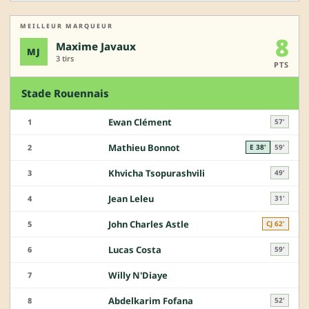
MEILLEUR MARQUEUR
8
Maxime Javaux
MJ
3 tirs
PTS
Stade Rouennais
Ewan Clément
1
57'
Mathieu Bonnot
2
E 38'
59'
Khvicha Tsopurashvili
3
49'
Jean Leleu
4
31'
John Charles Astle
5
CJ 62'
Lucas Costa
6
59'
Willy N'Diaye
7
Abdelkarim Fofana
8
52'