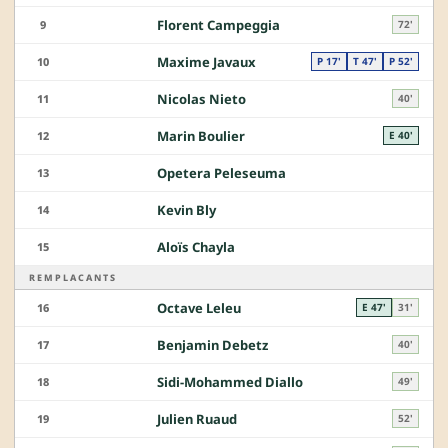
Florent Campeggia
9
72'
Maxime Javaux
10
P 17'
T 47'
P 52'
Nicolas Nieto
11
40'
Marin Boulier
12
E 40'
Opetera Peleseuma
13
Kevin Bly
14
Aloïs Chayla
15
REMPLACANTS
Octave Leleu
16
E 47'
31'
Benjamin Debetz
17
40'
Sidi-Mohammed Diallo
18
49'
Julien Ruaud
19
52'