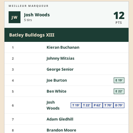
MEILLEUR MARQUEUR
12
Josh Woods
JW
5 tirs
PTS
Batley Bulldogs XIII
Kieran Buchanan
1
Johnny Mitsias
2
George Senior
3
Joe Burton
4
E 19'
Ben White
5
E 22'
Josh
6
T 19'
T 22'
P 62'
T 70'
D 79'
Woods
Adam Gledhill
7
Brandon Moore
8