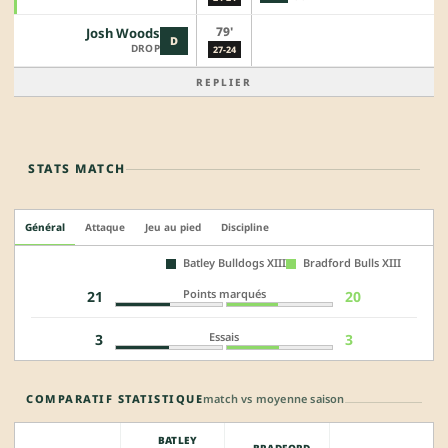
79'
Josh Woods
D
DROP
27-24
REPLIER
STATS MATCH
Général
Attaque
Jeu au pied
Discipline
Batley Bulldogs XIII
Bradford Bulls XIII
Points marqués
21
20
Essais
3
3
COMPARATIF STATISTIQUE
match vs moyenne saison
BATLEY
BRADFORD