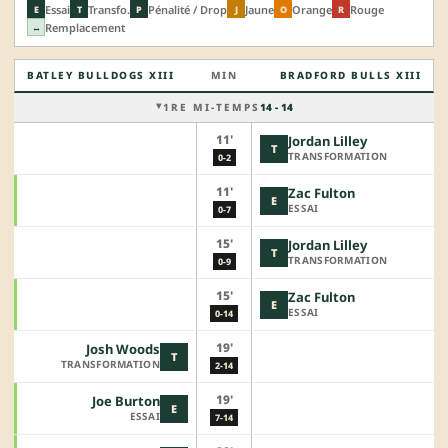
Essai
Transfo.
Pénalité / Drop
Jaune
Orange
Rouge
E
T
P
J
O
R
Remplacement
↔
BATLEY BULLDOGS XIII
MIN
BRADFORD BULLS XIII
1RE MI-TEMPS
14 - 14
11'
Jordan Lilley
T
TRANSFORMATION
0-2
11'
Zac Fulton
E
ESSAI
0-7
15'
Jordan Lilley
T
TRANSFORMATION
0-9
15'
Zac Fulton
E
ESSAI
0-14
19'
Josh Woods
T
TRANSFORMATION
2-14
19'
Joe Burton
E
ESSAI
7-14