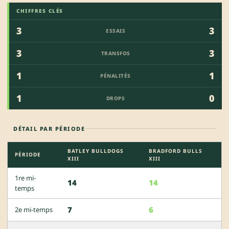
CHIFFRES CLÉS
3
3
ESSAIS
3
3
TRANSFOS
1
1
PÉNALITÉS
1
0
DROPS
DÉTAIL PAR PÉRIODE
BATLEY BULLDOGS
BRADFORD BULLS
PÉRIODE
XIII
XIII
1re mi-
14
14
temps
7
6
2e mi-temps