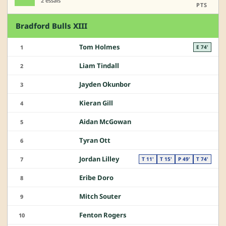
2 essais
PTS
Bradford Bulls XIII
Tom Holmes
1
E 74'
Liam Tindall
2
Jayden Okunbor
3
Kieran Gill
4
Aidan McGowan
5
Tyran Ott
6
Jordan Lilley
7
T 11'
T 15'
P 49'
T 74'
Eribe Doro
8
Mitch Souter
9
Fenton Rogers
10