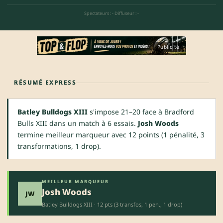
Spectateurs : -
·
Diffuseur : -
Publicité
RÉSUMÉ EXPRESS
Batley Bulldogs XIII
s'impose 21–20 face à Bradford
Bulls XIII dans un match à 6 essais.
Josh Woods
termine meilleur marqueur avec 12 points (1 pénalité, 3
transformations, 1 drop).
MEILLEUR MARQUEUR
Josh Woods
JW
Batley Bulldogs XIII · 12 pts (3 transfos, 1 pen., 1 drop)