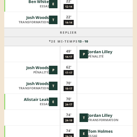
22'
Ben White
E
ESSAI
12-14
22'
Josh Woods
T
TRANSFORMATION
14-14
REPLIER
2E MI-TEMPS
13 - 10
49'
Jordan Lilley
P
PÉNALITÉ
14-17
62'
Josh Woods
P
PÉNALITÉ
17-17
70'
Josh Woods
T
TRANSFORMATION
19-17
70'
Alistair Leak
E
ESSAI
24-17
74'
Jordan Lilley
T
TRANSFORMATION
24-19
74'
Tom Holmes
E
ESSAI
24-24