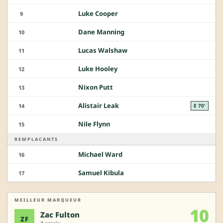
Luke Cooper
9
Dane Manning
10
Lucas Walshaw
11
Luke Hooley
12
Nixon Putt
13
Alistair Leak
14
E 70'
Nile Flynn
15
REMPLACANTS
Michael Ward
16
Samuel Kibula
17
MEILLEUR MARQUEUR
10
Zac Fulton
ZF