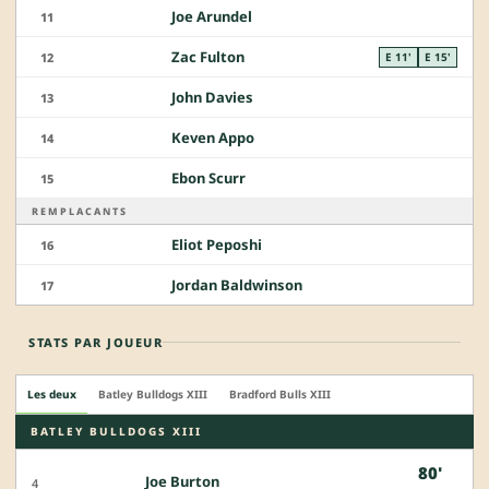
Joe Arundel
11
Zac Fulton
12
E 11'
E 15'
John Davies
13
Keven Appo
14
Ebon Scurr
15
REMPLACANTS
Eliot Peposhi
16
Jordan Baldwinson
17
STATS PAR JOUEUR
Les deux
Batley Bulldogs XIII
Bradford Bulls XIII
BATLEY BULLDOGS XIII
80'
Joe Burton
4