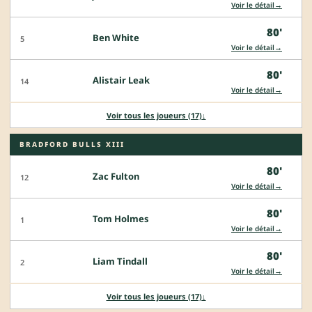
→
Voir le détail
80'
Ben White
5
→
Voir le détail
80'
Alistair Leak
14
→
Voir le détail
Voir tous les joueurs (17)
↓
BRADFORD BULLS XIII
80'
Zac Fulton
12
→
Voir le détail
80'
Tom Holmes
1
→
Voir le détail
80'
Liam Tindall
2
→
Voir le détail
Voir tous les joueurs (17)
↓