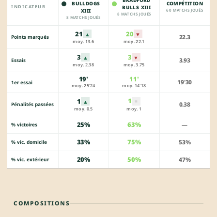
BULLDOGS
COMPÉTITION
INDICATEUR
BULLS XIII
XIII
60 MATCHS JOUÉS
8 MATCHS JOUÉS
8 MATCHS JOUÉS
21
20
▲
▼
22.3
Points marqués
moy. 13.6
moy. 22.1
3
3
▲
▼
3.93
Essais
moy. 2.38
moy. 3.75
19'
11'
19'30
1er essai
moy. 25'24
moy. 14'18
1
1
▲
=
0.38
Pénalités passées
moy. 0.5
moy. 1
25%
63%
—
% victoires
33%
75%
53%
% vic. domicile
20%
50%
47%
% vic. extérieur
COMPOSITIONS