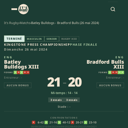
It's Rugby
›
Matchs
›
Batley Bulldogs - Bradford Bulls (26 mai 2024)
Batley Bulldogs XIII - Bradfor
TERMINÉ
MASCULIN
SENIOR
RUGBY XIII
KINGSTONE PRESS CHAMPIONSHIP
PHASE FINALE
Dimanche 26 mai 2024
ENG
ENG
Batley
Bradford Bulls
Bulldogs XIII
XIII
FORME
FORME
V
D
V
D
D
V
D
D
V
V
21
-
20
Entraineur : -
Entraineur : -
AUCUN BONUS
AUCUN BONUS
Mi-temps : 14 - 14
3 essais
3 essais
Stade : -
CONFRONTATIONS
6-42
21-16
40-12
20-21
23-10
D
V
V
D
V
06/08/2023
16/04/2023
04/09/2022
06/03/2022
25/09/2021