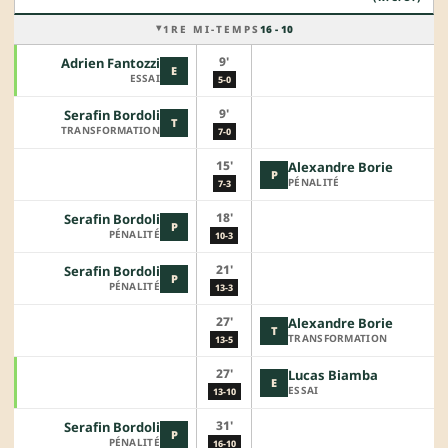
1RE MI-TEMPS
16 - 10
9'
Adrien Fantozzi
E
ESSAI
5-0
9'
Serafin Bordoli
T
TRANSFORMATION
7-0
15'
Alexandre Borie
P
PÉNALITÉ
7-3
18'
Serafin Bordoli
P
PÉNALITÉ
10-3
21'
Serafin Bordoli
P
PÉNALITÉ
13-3
27'
Alexandre Borie
T
TRANSFORMATION
13-5
27'
Lucas Biamba
E
ESSAI
13-10
31'
Serafin Bordoli
P
PÉNALITÉ
16-10