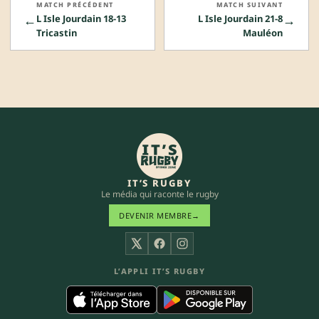
MATCH PRÉCÉDENT
MATCH SUIVANT
←
→
L Isle Jourdain 18-13
L Isle Jourdain 21-8
Tricastin
Mauléon
IT’S RUGBY
Le média qui raconte le rugby
DEVENIR MEMBRE
→
X
Facebook
Instagram
L’APPLI IT’S RUGBY