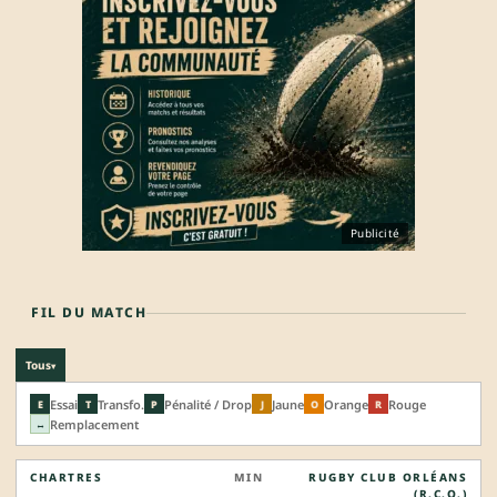
Publicité
FIL DU MATCH
Tous
▾
Essai
Transfo.
Pénalité / Drop
Jaune
Orange
Rouge
E
T
P
J
O
R
Remplacement
↔
CHARTRES
MIN
RUGBY CLUB ORLÉANS
(R.C.O.)