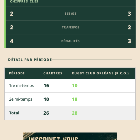
CHIFFRES CLÉS
2
3
ESSAIS
2
2
TRANSFOS
4
3
PÉNALITÉS
DÉTAIL PAR PÉRIODE
PÉRIODE
CHARTRES
RUGBY CLUB ORLÉANS (R.C.O.)
16
10
1re mi-temps
10
18
2e mi-temps
26
28
Total