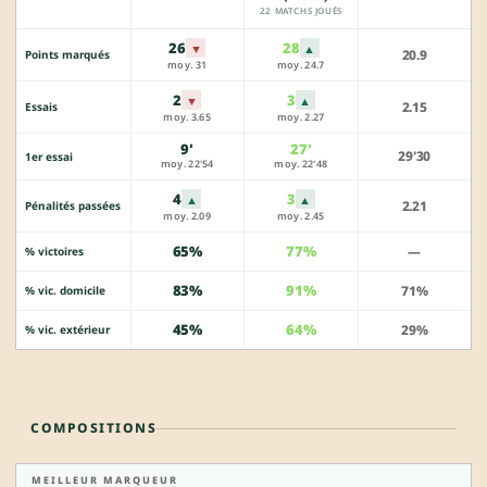
22 MATCHS JOUÉS
26
28
▼
▲
20.9
Points marqués
moy. 31
moy. 24.7
2
3
▼
▲
2.15
Essais
moy. 3.65
moy. 2.27
9'
27'
29'30
1er essai
moy. 22'54
moy. 22'48
4
3
▲
▲
2.21
Pénalités passées
moy. 2.09
moy. 2.45
65%
77%
—
% victoires
83%
91%
71%
% vic. domicile
45%
64%
29%
% vic. extérieur
COMPOSITIONS
MEILLEUR MARQUEUR