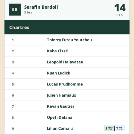
14
Serafin Bordoli
SB
5 tirs
PTS
Chartres
Thierry Futeu Youtcheu
1
Kaba Cissé
2
Leopold Halavatau
3
Ruan Ludick
4
Lucas Prudhomme
5
Julien Hamiaux
6
Revan Gautier
7
Opeti Delana
8
Lilian Camara
9
E 72'
T 72'