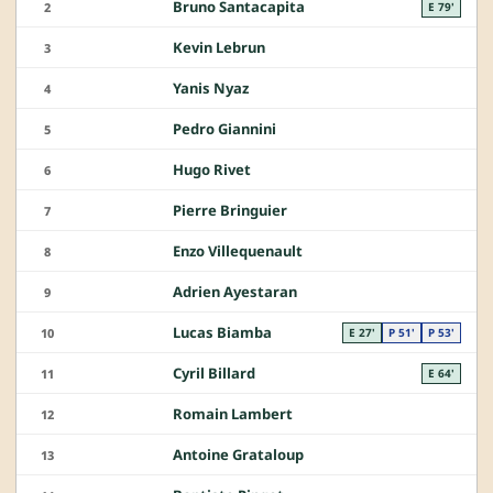
Bruno Santacapita
2
E 79'
Kevin Lebrun
3
Yanis Nyaz
4
Pedro Giannini
5
Hugo Rivet
6
Pierre Bringuier
7
Enzo Villequenault
8
Adrien Ayestaran
9
Lucas Biamba
10
E 27'
P 51'
P 53'
Cyril Billard
11
E 64'
Romain Lambert
12
Antoine Grataloup
13