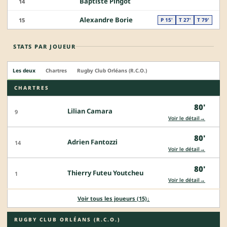
Baptiste Pingot
14
Alexandre Borie
15
P 15'
T 27'
T 79'
STATS PAR JOUEUR
Les deux
Chartres
Rugby Club Orléans (R.C.O.)
CHARTRES
80'
Lilian Camara
9
→
Voir le détail
80'
Adrien Fantozzi
14
→
Voir le détail
80'
Thierry Futeu Youtcheu
1
→
Voir le détail
Voir tous les joueurs (15)
↓
RUGBY CLUB ORLÉANS (R.C.O.)