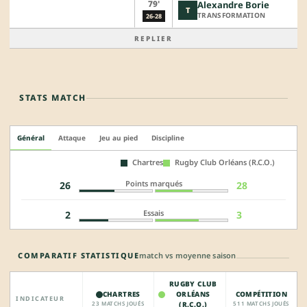
79'
Alexandre Borie
T
TRANSFORMATION
26-28
REPLIER
STATS MATCH
Général
Attaque
Jeu au pied
Discipline
Chartres
Rugby Club Orléans (R.C.O.)
Points marqués
26
28
Essais
2
3
COMPARATIF STATISTIQUE
match vs moyenne saison
RUGBY CLUB
CHARTRES
ORLÉANS
COMPÉTITION
INDICATEUR
23 MATCHS JOUÉS
(R.C.O.)
511 MATCHS JOUÉS