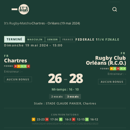
It's Rugby
›
Matchs
›
Chartres - Orléans (19 mai 2024)
Chartres - Rugby Club Orléans (
TERMINÉ
FEDERALE 1
1/4 FINALE
MASCULIN
SENIOR
FRANCE
Dimanche 19 mai 2024 - 15:00
FR
FR
Rugby Club
Chartres
Orléans (R.C.O.)
FORME
D
N
V
V
D
FORME
N
V
D
V
V
26
-
28
Entraineur : -
Entraineur : -
AUCUN BONUS
AUCUN BONUS
Mi-temps : 16 - 10
2 essais
3 essais
Stade : STADE CLAUDE PANIER, Chartres
CONFRONTATIONS
23-23
17-36
16-3
12-15
16-12
N
D
V
D
V
14/04/2024
14/04/2024
10/12/2023
10/12/2023
04/02/2023