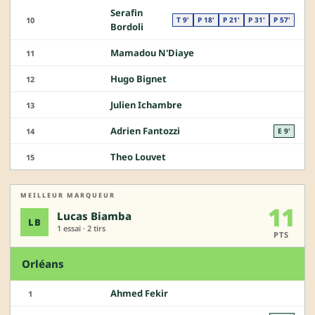
Serafin
10
T 9'
P 18'
P 21'
P 31'
P 57'
Bordoli
Mamadou N'Diaye
11
Hugo Bignet
12
Julien Ichambre
13
Adrien Fantozzi
14
E 9'
Theo Louvet
15
MEILLEUR MARQUEUR
11
Lucas Biamba
LB
1 essai · 2 tirs
PTS
Orléans
Ahmed Fekir
1