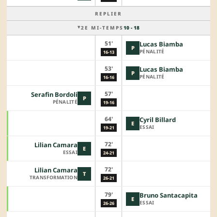
REPLIER
2E MI-TEMPS
10 - 18
51'
Lucas Biamba
P
PÉNALITÉ
16-13
53'
Lucas Biamba
P
PÉNALITÉ
16-16
57'
Serafin Bordoli
P
PÉNALITÉ
19-16
64'
Cyril Billard
E
ESSAI
19-21
72'
Lilian Camara
E
ESSAI
24-21
72'
Lilian Camara
T
TRANSFORMATION
26-21
79'
Bruno Santacapita
E
ESSAI
26-26