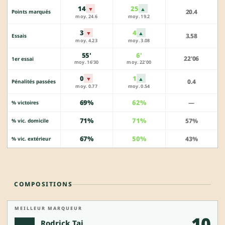
14
25
▼
▲
20.4
Points marqués
moy. 24.6
moy. 19.2
3
4
▼
▲
3.58
Essais
moy. 4.23
moy. 3.08
55'
6'
22'06
1er essai
moy. 16'30
moy. 22'00
0
1
▼
▲
0.4
Pénalités passées
moy. 0.77
moy. 0.54
69%
62%
—
% victoires
71%
71%
57%
% vic. domicile
67%
50%
43%
% vic. extérieur
COMPOSITIONS
MEILLEUR MARQUEUR
10
Rodrick Tai