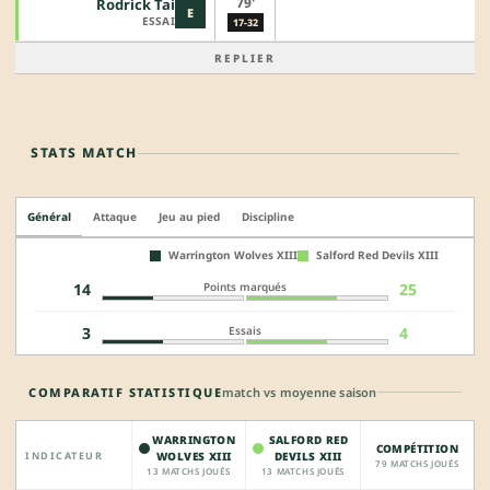
79'
Rodrick Tai
E
ESSAI
17-32
REPLIER
STATS MATCH
Général
Attaque
Jeu au pied
Discipline
Warrington Wolves XIII
Salford Red Devils XIII
Points marqués
14
25
Essais
3
4
COMPARATIF STATISTIQUE
match vs moyenne saison
WARRINGTON
SALFORD RED
COMPÉTITION
INDICATEUR
WOLVES XIII
DEVILS XIII
79 MATCHS JOUÉS
13 MATCHS JOUÉS
13 MATCHS JOUÉS