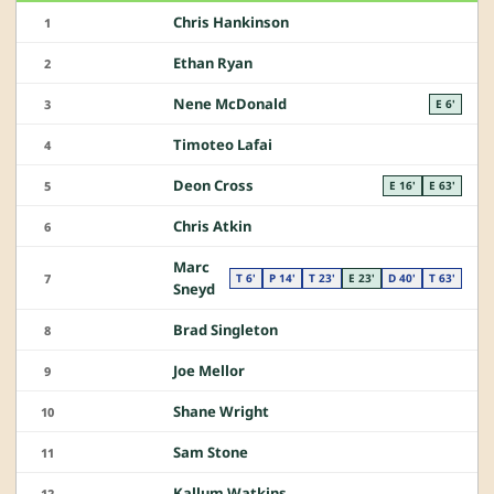
Chris Hankinson
1
Ethan Ryan
2
Nene McDonald
3
E 6'
Timoteo Lafai
4
Deon Cross
5
E 16'
E 63'
Chris Atkin
6
Marc
7
T 6'
P 14'
T 23'
E 23'
D 40'
T 63'
Sneyd
Brad Singleton
8
Joe Mellor
9
Shane Wright
10
Sam Stone
11
Kallum Watkins
12