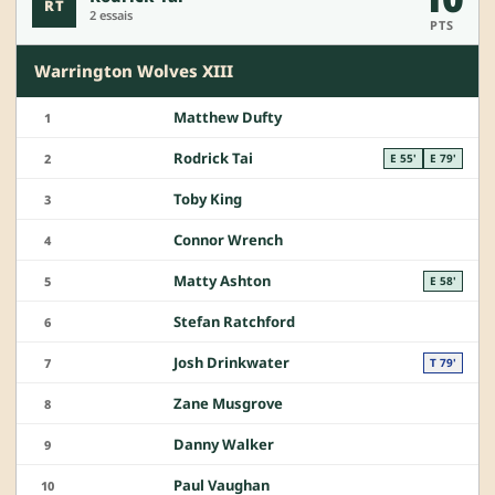
RT
2 essais
PTS
Warrington Wolves XIII
Matthew Dufty
1
Rodrick Tai
2
E 55'
E 79'
Toby King
3
Connor Wrench
4
Matty Ashton
5
E 58'
Stefan Ratchford
6
Josh Drinkwater
7
T 79'
Zane Musgrove
8
Danny Walker
9
Paul Vaughan
10