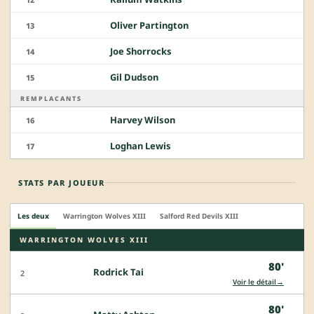
Oliver Partington
13
Joe Shorrocks
14
Gil Dudson
15
REMPLACANTS
Harvey Wilson
16
Loghan Lewis
17
STATS PAR JOUEUR
Les deux
Warrington Wolves XIII
Salford Red Devils XIII
WARRINGTON WOLVES XIII
80'
Rodrick Tai
2
→
Voir le détail
80'