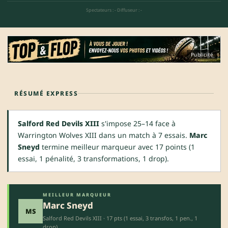
Spectateurs : -
·
Diffuseur : -
Publicité
RÉSUMÉ EXPRESS
Salford Red Devils XIII
s'impose 25–14 face à
Warrington Wolves XIII dans un match à 7 essais.
Marc
Sneyd
termine meilleur marqueur avec 17 points (1
essai, 1 pénalité, 3 transformations, 1 drop).
MEILLEUR MARQUEUR
Marc Sneyd
MS
Salford Red Devils XIII · 17 pts (1 essai, 3 transfos, 1 pen., 1
drop)