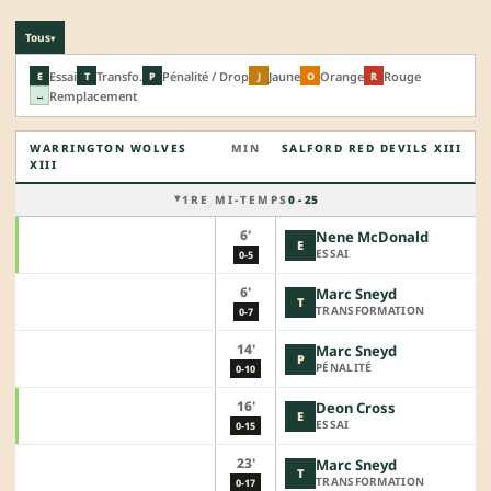
Tous
▾
Essai
Transfo.
Pénalité / Drop
Jaune
Orange
Rouge
E
T
P
J
O
R
Remplacement
↔
WARRINGTON WOLVES
MIN
SALFORD RED DEVILS XIII
XIII
1RE MI-TEMPS
0 - 25
6'
Nene McDonald
E
ESSAI
0-5
6'
Marc Sneyd
T
TRANSFORMATION
0-7
14'
Marc Sneyd
P
PÉNALITÉ
0-10
16'
Deon Cross
E
ESSAI
0-15
23'
Marc Sneyd
T
TRANSFORMATION
0-17