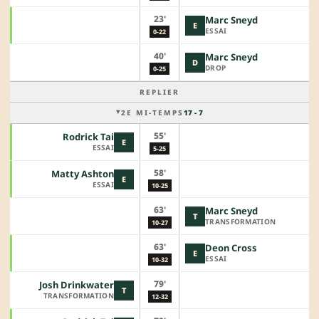
23'
Marc Sneyd
E
ESSAI
0-22
40'
Marc Sneyd
D
DROP
0-25
REPLIER
2E MI-TEMPS
17 - 7
55'
Rodrick Tai
E
ESSAI
5-25
58'
Matty Ashton
E
ESSAI
10-25
63'
Marc Sneyd
T
TRANSFORMATION
10-27
63'
Deon Cross
E
ESSAI
10-32
79'
Josh Drinkwater
T
TRANSFORMATION
12-32