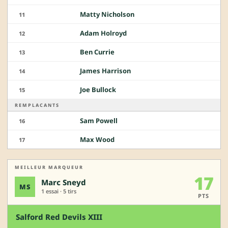
Matty Nicholson
11
Adam Holroyd
12
Ben Currie
13
James Harrison
14
Joe Bullock
15
REMPLACANTS
Sam Powell
16
Max Wood
17
MEILLEUR MARQUEUR
17
Marc Sneyd
MS
1 essai · 5 tirs
PTS
Salford Red Devils XIII