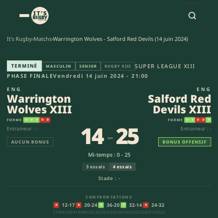
It's Rugby
›
Matchs
›
Warrington Wolves - Salford Red Devils (14 juin 2024)
Warrington Wolves XIII - Salfo
TERMINÉ
SUPER LEAGUE XIII
MASCULIN
SENIOR
RUGBY XIII
PHASE FINALE
Vendredi 14 juin 2024 - 21:00
ENG
ENG
Warrington
Salford Red
Wolves XIII
Devils XIII
FORME
FORME
V
V
V
D
D
V
V
D
D
V
14
-
25
Entraineur : -
Entraineur : -
AUCUN BONUS
BONUS OFFENSIF
Mi-temps : 0 - 25
3 essais
4 essais
Stade : -
CONFRONTATIONS
12-17
20-24
36-20
32-14
24-32
D
D
V
V
D
27/04/2024
10/09/2023
02/03/2023
03/09/2022
03/07/2022