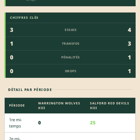
CHIFFRES CLÉS
3
4
ESSAIS
1
3
TRANSFOS
0
1
PÉNALITÉS
0
1
DROPS
DÉTAIL PAR PÉRIODE
WARRINGTON WOLVES
SALFORD RED DEVILS
PÉRIODE
XIII
XIII
1re mi-
0
25
temps
2e mi-