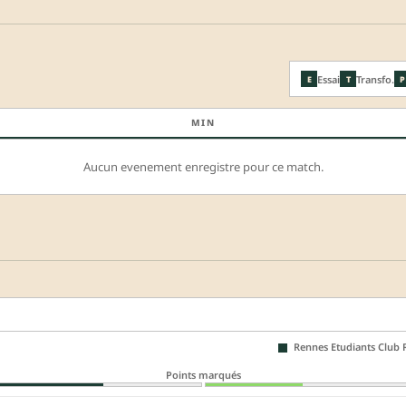
Essai
Transfo.
E
T
P
MIN
Aucun evenement enregistre pour ce match.
Rennes Etudiants Club R
Points marqués