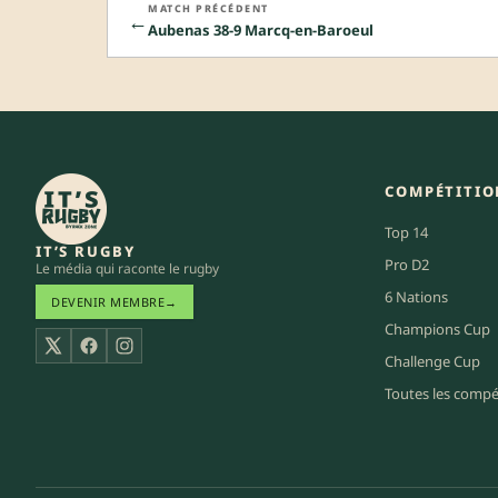
MATCH PRÉCÉDENT
←
Aubenas 38-9 Marcq-en-Baroeul
COMPÉTITIO
Top 14
IT’S RUGBY
Pro D2
Le média qui raconte le rugby
6 Nations
DEVENIR MEMBRE
→
Champions Cup
X
Facebook
Instagram
Challenge Cup
Toutes les compé