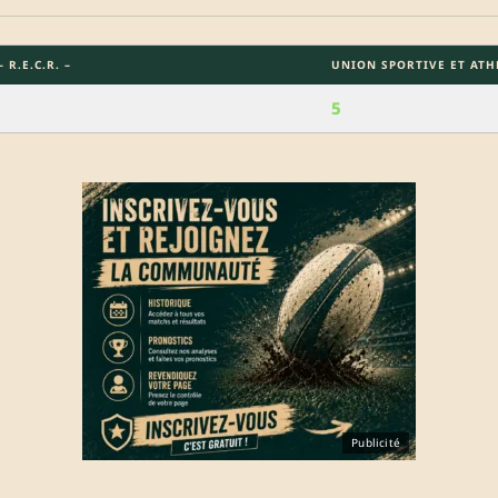
R.E.C.R. –
UNION SPORTIVE ET ATH
5
Publicité