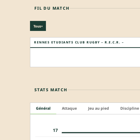
FIL DU MATCH
Tous
▾
RENNES ETUDIANTS CLUB RUGBY – R.E.C.R. –
STATS MATCH
Général
Attaque
Jeu au pied
Discipline
17