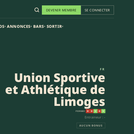
DEVENIR MEMBRE
SE CONNECTER
OS
ANNONCES
BARS
SORTIR
▾
▾
▾
▾
t Athlétique de Limoges (17-5)
FR
Union Sportive
et Athlétique de
Limoges
FORME
D
D
V
D
V
Entraineur : -
AUCUN BONUS