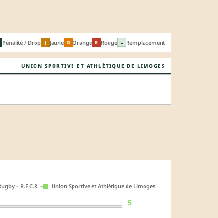
Pénalité / Drop
Jaune
Orange
Rouge
Remplacement
J
O
R
↔
UNION SPORTIVE ET ATHLÉTIQUE DE LIMOGES
ugby – R.E.C.R. –
Union Sportive et Athlétique de Limoges
5