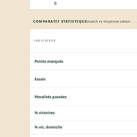
0
COMPARATIF STATISTIQUE
match vs moyenne saison
INDICATEUR
Points marqués
Essais
Pénalités passées
% victoires
% vic. domicile