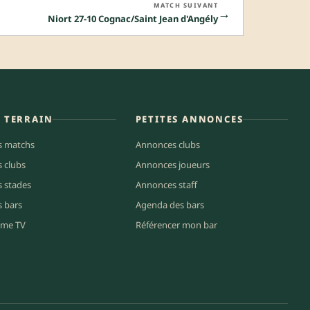
MATCH SUIVANT
→
Niort 27-10 Cognac/Saint Jean d'Angély
E TERRAIN
PETITES ANNONCES
s matchs
Annonces clubs
s clubs
Annonces joueurs
s stades
Annonces staff
s bars
Agenda des bars
me TV
Référencer mon bar