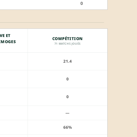
0
VE ET
COMPÉTITION
LIMOGES
71 MATCHS JOUÉS
21.4
0
0
—
66%