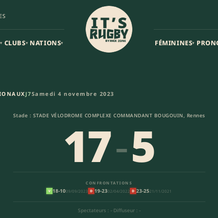
ES
CLUBS
NATIONS
FÉMININES
PRON
▾
▾
▾
▾
 R.E.C.R. – - Union Sportive e
TIONAUX
J7
Samedi 4 novembre 2023
Stade : STADE VÉLODROME COMPLEXE COMMANDANT BOUGOUIN, Rennes
17
-
5
CONFRONTATIONS
18-10
19-23
23-25
09/09/2023
02/04/2022
21/11/2021
V
D
D
Spectateurs : -
·
Diffuseur : -