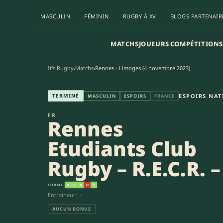
MASCULIN
FÉMININ
RUGBY À XV
BLOGS PARTENAIR
MATCHS
JOUEURS
COMPÉTITIONS
It's Rugby
›
Matchs
›
Rennes - Limoges (4 novembre 2023)
Rennes Etudiants Club Rugby –
TERMINÉ
ESPOIRS NA
MASCULIN
ESPOIRS
FRANCE
FR
Rennes
Etudiants Club
Rugby – R.E.C.R. –
FORME
V
V
V
D
V
Entraineur : -
AUCUN BONUS