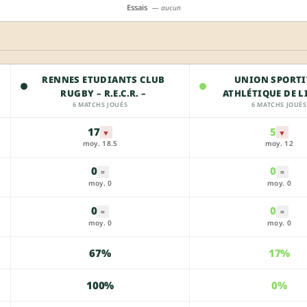
Essais
— aucun
RENNES ETUDIANTS CLUB
UNION SPORTI
RUGBY – R.E.C.R. –
ATHLÉTIQUE DE 
6 MATCHS JOUÉS
6 MATCHS JOUÉS
17
5
▼
▼
moy. 18.5
moy. 12
0
0
=
=
moy. 0
moy. 0
0
0
=
=
moy. 0
moy. 0
67%
17%
100%
0%