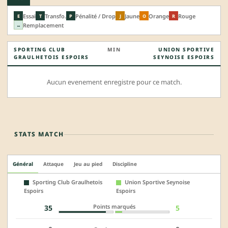
Essai
Transfo.
Pénalité / Drop
Jaune
Orange
Rouge
E
T
P
J
O
R
Remplacement
↔
SPORTING CLUB
MIN
UNION SPORTIVE
GRAULHETOIS ESPOIRS
SEYNOISE ESPOIRS
Aucun evenement enregistre pour ce match.
STATS MATCH
Général
Attaque
Jeu au pied
Discipline
Sporting Club Graulhetois
Union Sportive Seynoise
Espoirs
Espoirs
Points marqués
35
5