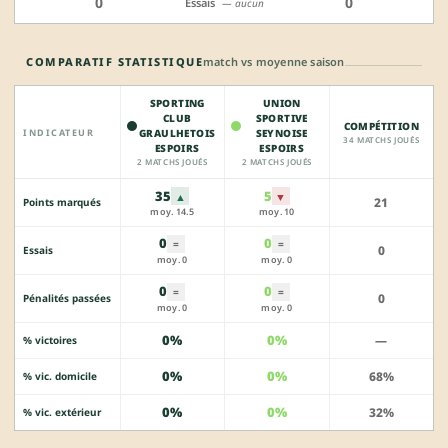
0
0
Essais
— aucun
COMPARATIF STATISTIQUE
match vs moyenne saison
SPORTING
UNION
CLUB
SPORTIVE
COMPÉTITION
INDICATEUR
GRAULHETOIS
SEYNOISE
34 MATCHS JOUÉS
ESPOIRS
ESPOIRS
2 MATCHS JOUÉS
2 MATCHS JOUÉS
35
5
▲
▼
21
Points marqués
moy. 14.5
moy. 10
0
0
=
=
0
Essais
moy. 0
moy. 0
0
0
=
=
0
Pénalités passées
moy. 0
moy. 0
0%
0%
—
% victoires
0%
0%
68%
% vic. domicile
0%
0%
32%
% vic. extérieur