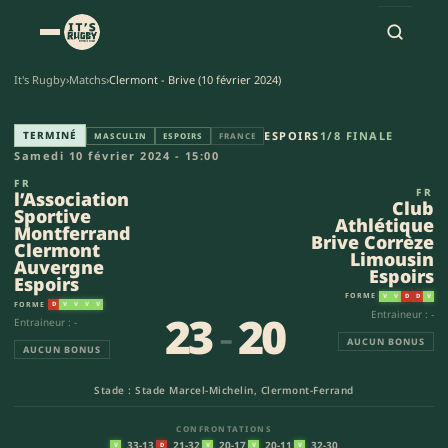
It's Rugby
›
Matchs
›
Clermont - Brive (10 février 2024)
l’Association Sportive Montfe
TERMINÉ
ESPOIRS
1/8 FINALE
MASCULIN
ESPOIRS
FRANCE
Samedi 10 février 2024 - 15:00
FR
FR
l’Association
Club
Sportive
Athlétique
Montferrand
Brive Corrèze
Clermont
Limousin
Auvergne
Espoirs
Espoirs
FORME
V
V
D
D
V
FORME
D
V
V
V
V
23
-
20
Entraineur : -
Entraineur : -
AUCUN BONUS
AUCUN BONUS
Stade : Stade Marcel-Michelin, Clermont-Ferrand
CONFRONTATIONS
33-13
21-32
20-17
20-11
32-30
V
D
V
V
V