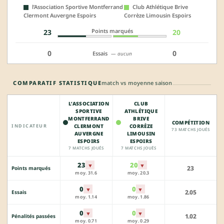
l’Association Sportive Montferrand
Club Athlétique Brive
Clermont Auvergne Espoirs
Corrèze Limousin Espoirs
Points marqués
23
20
0
0
Essais
— aucun
COMPARATIF STATISTIQUE
match vs moyenne saison
L’ASSOCIATION
CLUB
SPORTIVE
ATHLÉTIQUE
MONTFERRAND
BRIVE
COMPÉTITION
INDICATEUR
CLERMONT
CORRÈZE
73 MATCHS JOUÉS
AUVERGNE
LIMOUSIN
ESPOIRS
ESPOIRS
7 MATCHS JOUÉS
7 MATCHS JOUÉS
23
20
▼
▼
23
Points marqués
moy. 31.6
moy. 20.3
0
0
▼
▼
2.05
Essais
moy. 1.14
moy. 1.86
0
0
▼
▼
1.02
Pénalités passées
moy. 0.71
moy. 0.29