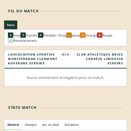
FIL DU MATCH
Tous
▾
Essai
Transfo.
Pénalité / Drop
Jaune
Orange
Rouge
E
T
P
J
O
R
Remplacement
↔
L’ASSOCIATION SPORTIVE
MIN
CLUB ATHLÉTIQUE BRIVE
MONTFERRAND CLERMONT
CORRÈZE LIMOUSIN
AUVERGNE ESPOIRS
ESPOIRS
Aucun evenement enregistre pour ce match.
STATS MATCH
Général
Attaque
Jeu au pied
Discipline