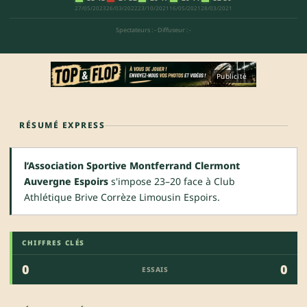
27/05/2023
26/03/2022
23/10/2021
16/05/2021
28/03/2021
Spectateurs : -
·
Diffuseur : -
Publicité
RÉSUMÉ EXPRESS
l’Association Sportive Montferrand Clermont
Auvergne Espoirs
s'impose 23–20 face à Club
Athlétique Brive Corrèze Limousin Espoirs.
CHIFFRES CLÉS
0
0
ESSAIS