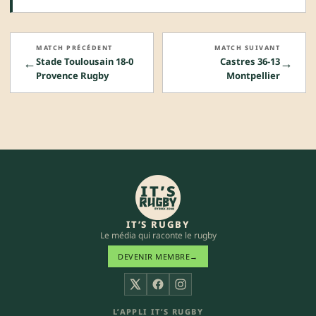
MATCH PRÉCÉDENT
MATCH SUIVANT
←
→
Stade Toulousain 18-0
Castres 36-13
Provence Rugby
Montpellier
IT’S RUGBY
Le média qui raconte le rugby
DEVENIR MEMBRE
→
X
Facebook
Instagram
L’APPLI IT’S RUGBY