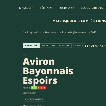
MASCULIN
FÉMININ
RUGBY À XV
BLOGS PARTENAIR
MATCHS
JOUEURS
COMPÉTITIONS
It's Rugby
›
Matchs
›
Bayonne - La Rochelle (19 novembre 2023)
Aviron Bayonnais Espoirs - Atl
TERMINÉ
ESPOIRS
1/2 
MASCULIN
ESPOIRS
FRANCE
FR
Aviron
Bayonnais
Espoirs
FORME
V
V
D
D
D
Entraineur : -
AUCUN BONUS
Max Bru
35', 61' E