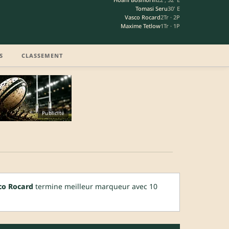
Tomasi Seru
30' E
Vasco Rocard
2Tr · 2P
Maxime Tetlow
1Tr · 1P
S
CLASSEMENT
Publicité
co Rocard
termine meilleur marqueur avec 10