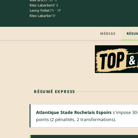
Kleo Labarbe
68' E
Lenny Follet
1Tr · 1P
Kleo Labarbe
1Tr
MÉDIAS
RÉSU
RÉSUMÉ EXPRESS
Atlantique Stade Rochelais Espoirs
s'impose 30–
points (2 pénalités, 2 transformations).