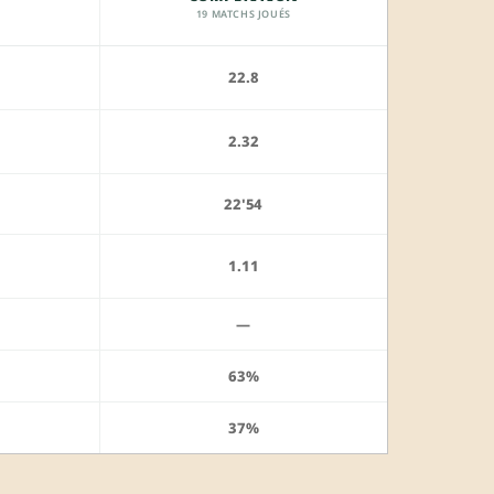
19 MATCHS JOUÉS
22.8
2.32
22'54
1.11
—
63%
37%