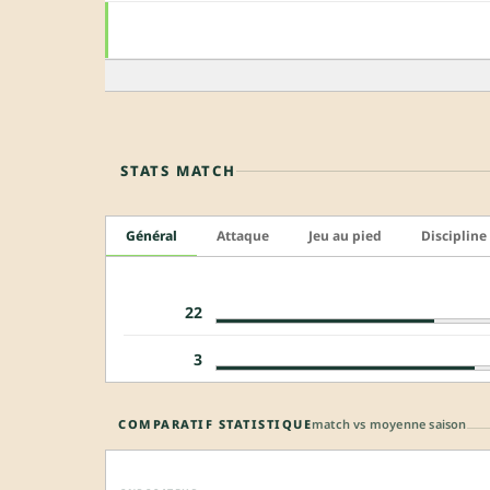
STATS MATCH
Général
Attaque
Jeu au pied
Discipline
22
3
COMPARATIF STATISTIQUE
match vs moyenne saison