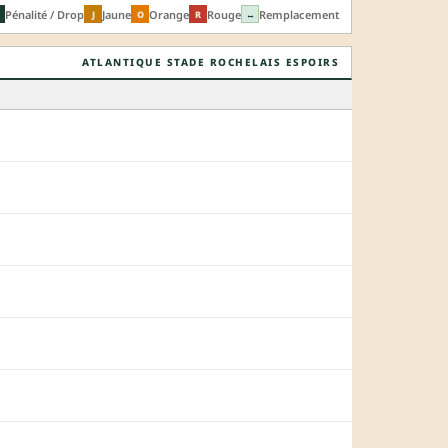
Pénalité / Drop
Jaune
Orange
Rouge
Remplacement
J
O
R
↔
ATLANTIQUE STADE ROCHELAIS ESPOIRS