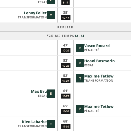
ESSAI
8-17
35'
Lenny Follet
T
TRANSFORMATION
10-17
REPLIER
2E MI-TEMPS
12 - 13
47'
Vasco Rocard
P
PÉNALITÉ
10-20
52'
Hoani Bosmorin
E
ESSAI
10-25
52'
Maxime Tetlow
T
TRANSFORMATION
10-27
61'
Max Bru
E
ESSAI
15-27
65'
Maxime Tetlow
P
PÉNALITÉ
15-30
68'
Kleo Labarbe
T
TRANSFORMATION
17-30