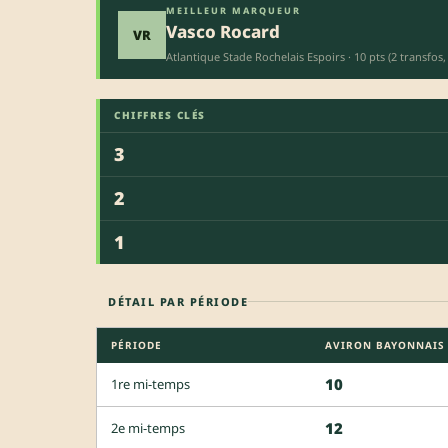
MEILLEUR MARQUEUR
Vasco Rocard
VR
Atlantique Stade Rochelais Espoirs · 10 pts (2 transfos,
CHIFFRES CLÉS
3
2
1
DÉTAIL PAR PÉRIODE
PÉRIODE
AVIRON BAYONNAIS
10
1re mi-temps
12
2e mi-temps