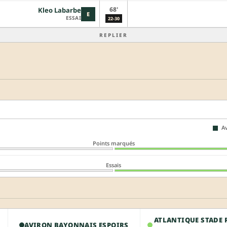
68'
Kleo Labarbe
E
ESSAI
22-30
REPLIER
Av
Points marqués
Essais
ATLANTIQUE STADE 
AVIRON BAYONNAIS ESPOIRS