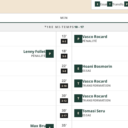
Essai
Transfo.
E
T
P
MIN
1RE MI-TEMPS
10 - 17
13'
Vasco Rocard
P
PÉNALITÉ
0-3
18'
Lenny Follet
P
PÉNALITÉ
3-3
22'
Hoani Bosmorin
E
ESSAI
3-8
22'
Vasco Rocard
T
TRANSFORMATION
3-10
30'
Vasco Rocard
T
TRANSFORMATION
3-12
30'
Tomasi Seru
E
ESSAI
3-17
35'
Max Bru
E