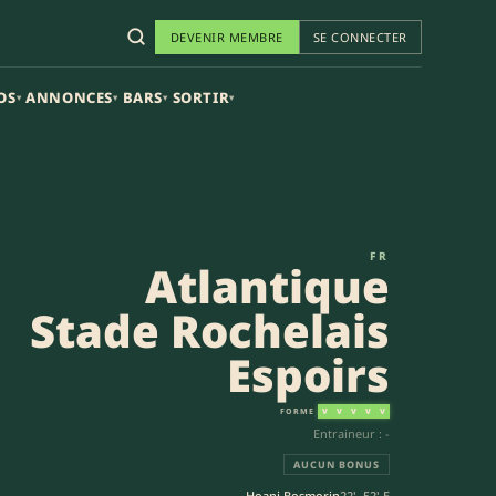
DEVENIR MEMBRE
SE CONNECTER
OS
ANNONCES
BARS
SORTIR
▾
▾
▾
▾
s (22-30) | Espoirs
FR
Atlantique
Stade Rochelais
Espoirs
FORME
V
V
V
V
V
Entraineur : -
AUCUN BONUS
Hoani Bosmorin
22', 52' E