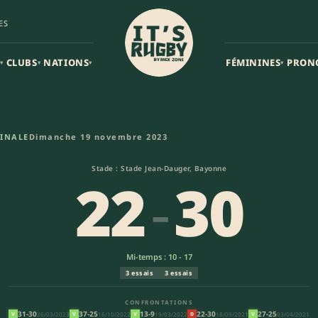
ES
CLUBS
NATIONS
FÉMININES
PRON
▾
▾
▾
▾
antique Stade Rochelais Espoir
FINALE
Dimanche 19 novembre 2023
Stade : Stade Jean-Dauger, Bayonne
22
-
30
Mi-temps : 10 - 17
3 essais
3 essais
CONFRONTATIONS
31-30
37-25
13-9
22-30
27-25
26/03/2023
16/10/2022
19/03/2022
18/09/2021
03/04/2021
V
V
V
D
V