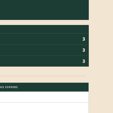
3
3
3
AIS ESPOIRS