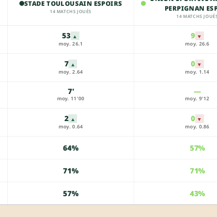
STADE TOULOUSAIN ESPOIRS
PERPIGNAN ES
14 MATCHS JOUÉS
14 MATCHS JOUÉ
53
9
▲
▼
moy. 26.1
moy. 26.6
7
0
▲
▼
moy. 2.64
moy. 1.14
7'
—
moy. 11'00
moy. 9'12
2
0
▲
▼
moy. 0.64
moy. 0.86
64%
57%
71%
71%
57%
43%