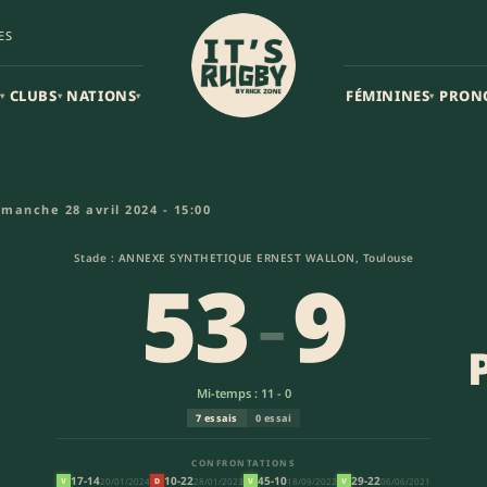
ES
CLUBS
NATIONS
FÉMININES
PRON
▾
▾
▾
▾
on Sportive Arlequins Perpigna
imanche 28 avril 2024 - 15:00
Stade : ANNEXE SYNTHETIQUE ERNEST WALLON, Toulouse
53
-
9
Mi-temps : 11 - 0
7 essais
0 essai
CONFRONTATIONS
17-14
10-22
45-10
29-22
20/01/2024
28/01/2023
18/09/2022
06/06/2021
V
D
V
V