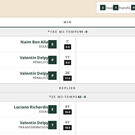
Essai
Transfo.
E
T
P
MIN
1RE MI-TEMPS
11 - 0
7'
Naim Ben Alla
E
ESSAI
5-0
11'
Valentin Delpy
P
PÉNALITÉ
8-0
26'
Valentin Delpy
P
PÉNALITÉ
11-0
REPLIER
2E MI-TEMPS
42 - 0
41'
Luciano Richardis
E
ESSAI
16-0
41'
Valentin Delpy
T
TRANSFORMATION
18-0