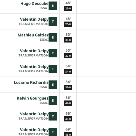
48'
Hugo Descube
E
ESSAI
23-0
48'
Valentin Delpy
T
TRANSFORMATION
25-0
50'
Mathieu Galtier
E
ESSAI
30-0
50'
Valentin Delpy
T
TRANSFORMATION
32-0
54'
Valentin Delpy
T
TRANSFORMATION
34-0
54'
Luciano Richardis
E
ESSAI
39-0
56'
Kalvin Gourgues
E
ESSAI
44-0
56'
Valentin Delpy
T
TRANSFORMATION
46-0
69'
Valentin Delpy
T
TRANSFORMATION
48-0