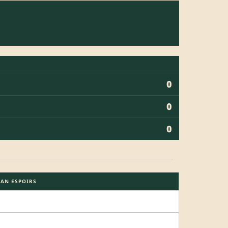
0
0
0
NAN ESPOIRS