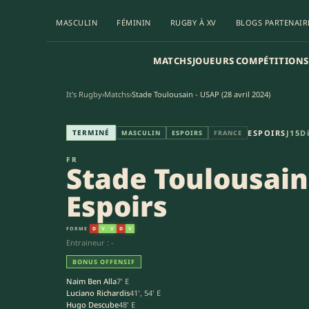
MASCULIN
FÉMININ
RUGBY À XV
BLOGS PARTENAIR
MATCHS
JOUEURS
COMPÉTITIONS
It's Rugby
›
Matchs
›
Stade Toulousain - USAP (28 avril 2024)
Stade Toulousain Espoirs - Uni
TERMINÉ
ESPOIRS
J15
D
MASCULIN
ESPOIRS
FRANCE
FR
Stade Toulousain
Espoirs
FORME
D
V
V
D
V
Entraineur : -
BONUS OFFENSIF
Naim Ben Alla
7' E
Luciano Richardis
41', 54' E
Hugo Descube
48' E