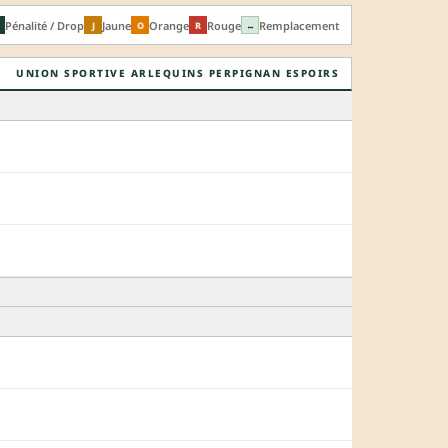
Pénalité / Drop
Jaune
Orange
Rouge
Remplacement
J
O
R
↔
UNION SPORTIVE ARLEQUINS PERPIGNAN ESPOIRS