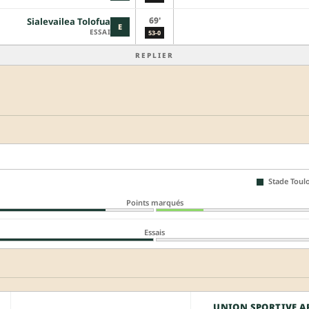
69'
Sialevailea Tolofua
E
ESSAI
53-0
REPLIER
Stade Toulo
Points marqués
Essais
UNION SPORTIVE A