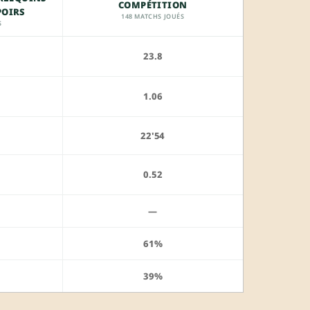
COMPÉTITION
POIRS
148 MATCHS JOUÉS
S
23.8
1.06
22'54
0.52
—
61%
39%