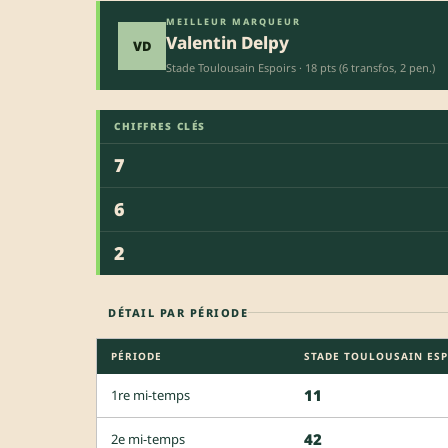
MEILLEUR MARQUEUR
Valentin Delpy
VD
Stade Toulousain Espoirs · 18 pts (6 transfos, 2 pen.)
CHIFFRES CLÉS
7
6
2
DÉTAIL PAR PÉRIODE
PÉRIODE
STADE TOULOUSAIN ES
11
1re mi-temps
42
2e mi-temps