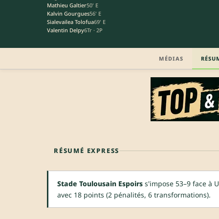
Mathieu Galtier
50' E
Kalvin Gourgues
56' E
Sialevailea Tolofua
69' E
Valentin Delpy
6Tr · 2P
MÉDIAS
RÉSU
RÉSUMÉ EXPRESS
Stade Toulousain Espoirs
s'impose 53–9 face à U
avec 18 points (2 pénalités, 6 transformations).