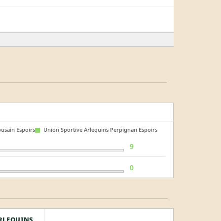
usain Espoirs
Union Sportive Arlequins Perpignan Espoirs
9
0
RLEQUINS