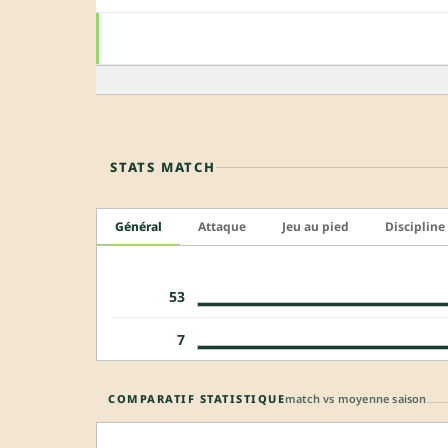
STATS MATCH
Général
Attaque
Jeu au pied
Discipline
53
7
COMPARATIF STATISTIQUE
match vs moyenne saison