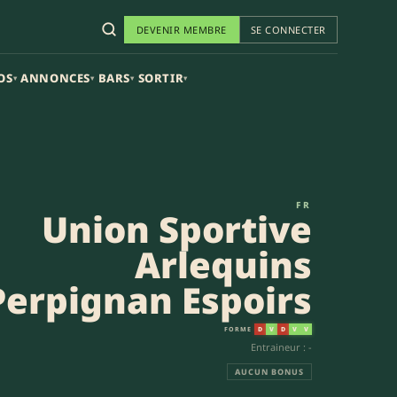
DEVENIR MEMBRE
SE CONNECTER
OS
ANNONCES
BARS
SORTIR
▾
▾
▾
▾
n Espoirs (53-9) | Espoirs
FR
Union Sportive
Arlequins
Perpignan Espoirs
FORME
D
V
D
V
V
Entraineur : -
AUCUN BONUS