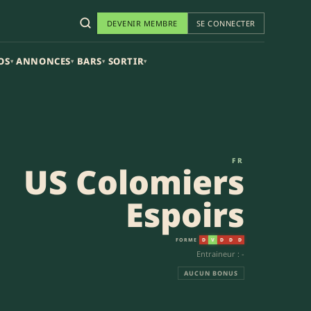
DEVENIR MEMBRE
SE CONNECTER
OS
ANNONCES
BARS
SORTIR
▾
▾
▾
▾
FR
US Colomiers
Espoirs
FORME
D
V
D
D
D
Entraineur : -
AUCUN BONUS