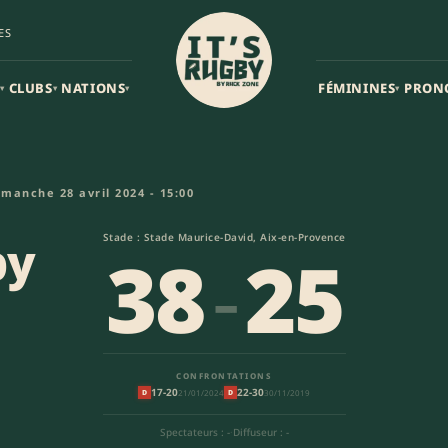
ES
CLUBS
NATIONS
FÉMININES
PRON
▾
▾
▾
▾
 Espoirs (38-25) | Espoirs
imanche 28 avril 2024 - 15:00
by
Stade : Stade Maurice-David, Aix-en-Provence
38
-
25
CONFRONTATIONS
17-20
22-30
21/01/2024
30/11/2019
D
D
Spectateurs : -
·
Diffuseur : -