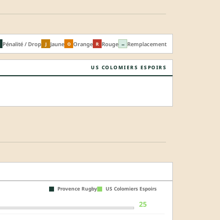
Pénalité / Drop
Jaune
Orange
Rouge
Remplacement
J
O
R
↔
US COLOMIERS ESPOIRS
Provence Rugby
US Colomiers Espoirs
25