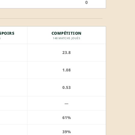
0
SPOIRS
COMPÉTITION
S
148 MATCHS JOUÉS
23.8
1.08
0.53
—
61%
39%