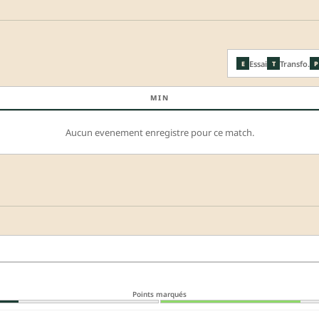
Essai
Transfo.
E
T
P
MIN
Aucun evenement enregistre pour ce match.
Points marqués