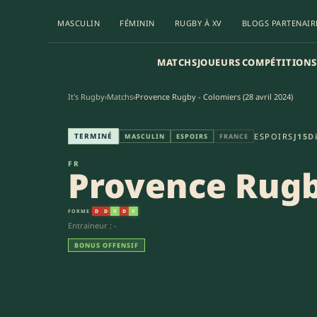
MASCULIN
FÉMININ
RUGBY À XV
BLOGS PARTENAIR
MATCHS
JOUEURS
COMPÉTITIONS
It's Rugby
›
Matchs
›
Provence Rugby - Colomiers (28 avril 2024)
Provence Rugby - US Colomiers
TERMINÉ
ESPOIRS
J15
D
MASCULIN
ESPOIRS
FRANCE
FR
Provence Rug
FORME
D
D
V
D
V
Entraineur : -
BONUS OFFENSIF