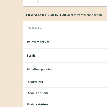
0
COMPARATIF STATISTIQUE
match vs moyenne saison
INDICATEUR
Points marqués
Essais
Pénalités passées
% victoires
% vic. domicile
% vic. extérieur