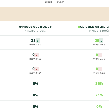
Essais
— aucun
PROVENCE RUGBY
US COLOMIERS E
14 MATCHS JOUÉS
14 MATCHS JOUÉ
38
25
▲
▲
moy. 18.3
moy. 19.6
0
0
▼
▼
moy. 0.93
moy. 0.79
0
0
▼
▼
moy. 0.21
moy. 1.29
0%
36%
0%
71%
0%
0%