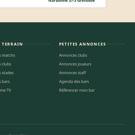
Narbonne 37-3 Grenoble
E TERRAIN
PETITES ANNONCES
s matchs
Annonces clubs
s clubs
Annonces joueurs
s stades
Annonces staff
s bars
Agenda des bars
me TV
Référencer mon bar