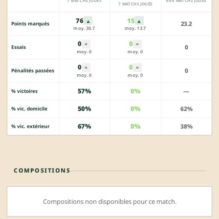
7 MATCHS JOUÉS
666 MATCHS JOUÉS
7 MATCHS JOUÉS
76
15
▲
▲
23.2
Points marqués
moy. 30.7
moy. 13.7
0
0
=
=
0
Essais
moy. 0
moy. 0
0
0
=
=
0
Pénalités passées
moy. 0
moy. 0
57%
0%
—
% victoires
50%
0%
62%
% vic. domicile
67%
0%
38%
% vic. extérieur
COMPOSITIONS
Compositions non disponibles pour ce match.