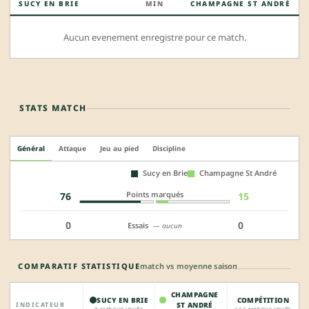
SUCY EN BRIE
MIN
CHAMPAGNE ST ANDRÉ
Aucun evenement enregistre pour ce match.
STATS MATCH
Général
Attaque
Jeu au pied
Discipline
Sucy en Brie
Champagne St André
Points marqués
76
15
0
0
Essais
— aucun
COMPARATIF STATISTIQUE
match vs moyenne saison
CHAMPAGNE
SUCY EN BRIE
COMPÉTITION
INDICATEUR
ST ANDRÉ