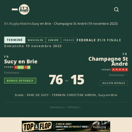
It's Rugby
›
Matchs
›
Sucy en Brie - Champagne St André (19 novembre 2023)
Sucy en Brie - Champagne St A
TERMINÉ
FEDERALE 3
1/8 FINALE
MASCULIN
SENIOR
FRANCE
Dimanche 19 novembre 2023
FR
FR
Champagne St
Sucy en Brie
André
FORME
D
V
V
D
V
FORME
D
D
D
D
D
76
-
15
Entraineur : -
Entraineur : -
BONUS OFFENSIF
AUCUN BONUS
Stade : PARC DE SUCY - TERRAIN CHRISTINE ARRON, Sucy-en-Brie
Spectateurs : -
·
Diffuseur : -
Publicité