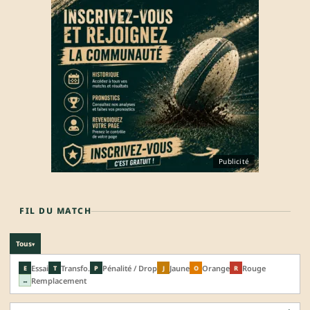
Publicité
FIL DU MATCH
Tous
▾
Essai
Transfo.
Pénalité / Drop
Jaune
Orange
Rouge
E
T
P
J
O
R
Remplacement
↔