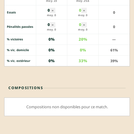
moy. 23
moy. 25.6
0
0
=
=
0
Essais
moy. 0
moy. 0
0
0
=
=
0
Pénalités passées
moy. 0
moy. 0
0%
20%
—
% victoires
0%
0%
61%
% vic. domicile
0%
33%
39%
% vic. extérieur
COMPOSITIONS
Compositions non disponibles pour ce match.