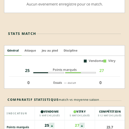
Aucun evenement enregistre pour ce match.
STATS MATCH
Général
Attaque
Jeu au pied
Discipline
Vendome
Vitry
Points marqués
25
27
0
0
Essais
— aucun
COMPARATIF STATISTIQUE
match vs moyenne saison
VENDOME
VITRY
COMPÉTITION
INDICATEUR
5 MATCHS JOUÉS
5 MATCHS JOUÉS
512 MATCHS JOUÉS
25
27
▲
▲
23.7
Points marqués