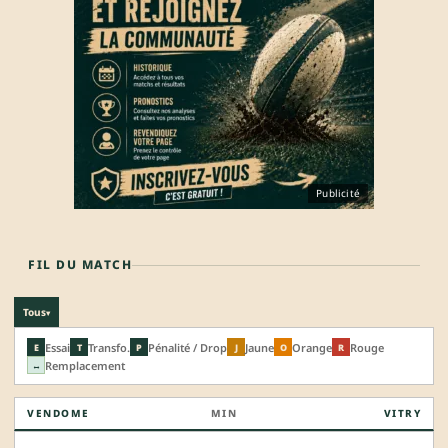
Publicité
FIL DU MATCH
Tous
▾
Essai
Transfo.
Pénalité / Drop
Jaune
Orange
Rouge
E
T
P
J
O
R
Remplacement
↔
VENDOME
MIN
VITRY