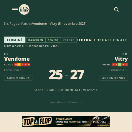
It's Rugby
›
Matchs
›
Vendome - Vitry (5 novembre 2023)
Vendome - Vitry (25-27) | Fede
TERMINÉ
FEDERALE 3
PHASE FINALE
MASCULIN
SENIOR
FRANCE
Dimanche 5 novembre 2023
FR
FR
Vendome
Vitry
FORME
FORME
D
N
D
D
D
D
D
V
D
D
25
-
27
Entraineur : -
Entraineur : -
AUCUN BONUS
AUCUN BONUS
Stade : STADE GUY BONIFACE, Vendôme
Spectateurs : -
·
Diffuseur : -
Publicité