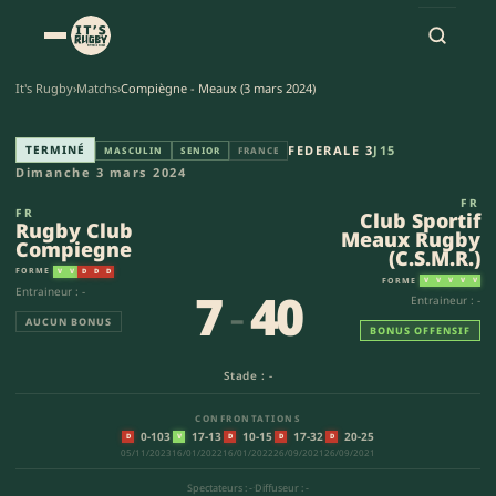
It's Rugby
›
Matchs
›
Compiègne - Meaux (3 mars 2024)
Rugby Club Compiegne - Club S
TERMINÉ
FEDERALE 3
J15
MASCULIN
SENIOR
FRANCE
Dimanche 3 mars 2024
FR
FR
Club Sportif
Rugby Club
Meaux Rugby
Compiegne
(C.S.M.R.)
FORME
V
V
D
D
D
FORME
V
V
V
V
V
7
-
40
Entraineur : -
Entraineur : -
AUCUN BONUS
BONUS OFFENSIF
Stade : -
CONFRONTATIONS
0-103
17-13
10-15
17-32
20-25
D
V
D
D
D
05/11/2023
16/01/2022
16/01/2022
26/09/2021
26/09/2021
Spectateurs : -
·
Diffuseur : -