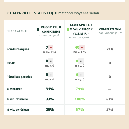
COMPARATIF STATISTIQUE
match vs moyenne saison
CLUB SPORTIF
RUGBY CLUB
MEAUX RUGBY
COMPÉTITION
INDICATEUR
COMPIEGNE
(C.S.M.R.)
1308 MATCHS JOUÉS
13 MATCHS JOUÉS
14 MATCHS JOUÉS
7
40
▼
▼
22.8
Points marqués
moy. 14.2
moy. 47.6
0
0
=
=
0
Essais
moy. 0
moy. 0
0
0
=
=
0
Pénalités passées
moy. 0
moy. 0
31%
79%
—
% victoires
33%
100%
63%
% vic. domicile
29%
57%
37%
% vic. extérieur