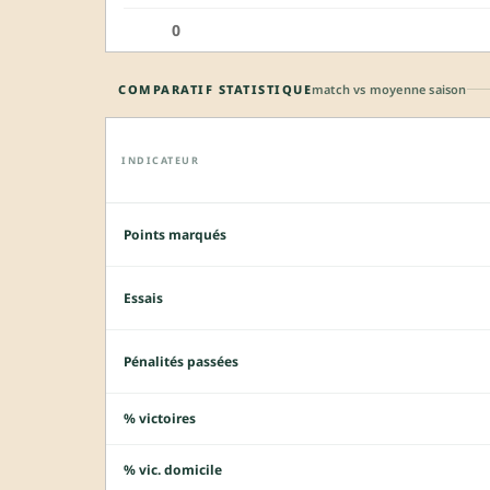
0
COMPARATIF STATISTIQUE
match vs moyenne saison
INDICATEUR
Points marqués
Essais
Pénalités passées
% victoires
% vic. domicile