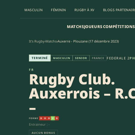
MASCULIN
FÉMININ
RUGBY À XV
BLOGS PARTENAIR
MATCHS
JOUEURS
COMPÉTITIONS
It's Rugby
›
Matchs
›
Auxerre - Plouzane (17 décembre 2023)
Rugby Club. Auxerrois – R.C.A. 
TERMINÉ
FEDERALE 2
PH
MASCULIN
SENIOR
FRANCE
FR
Rugby Club.
Auxerrois – R.C
–
FORME
D
D
D
V
D
Entraineur : -
AUCUN BONUS