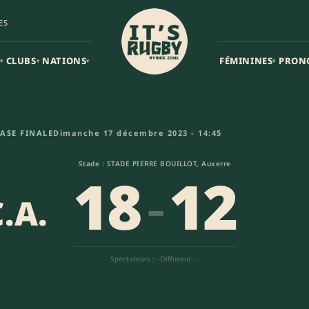
ES
CLUBS
NATIONS
FÉMININES
PRON
▾
▾
▾
▾
– - Plouzane (18-12) | Federale
ASE FINALE
Dimanche 17 décembre 2023 - 14:45
Stade : STADE PIERRE BOUILLOT, Auxerre
18
-
12
.A.
Spectateurs : -
·
Diffuseur : -