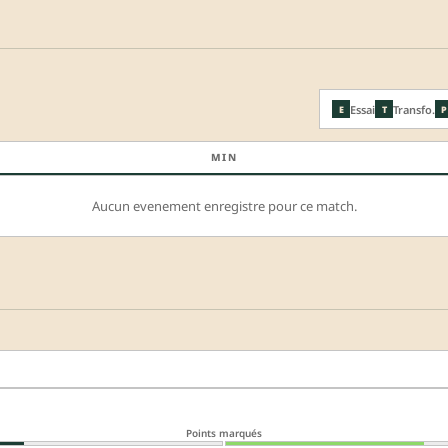
Essai
Transfo.
E
T
P
MIN
Aucun evenement enregistre pour ce match.
Points marqués