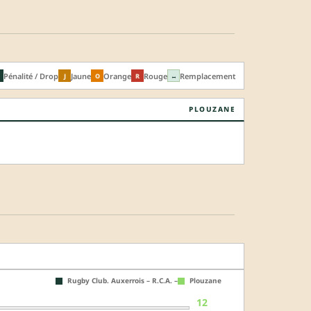
Pénalité / Drop
Jaune
Orange
Rouge
Remplacement
J
O
R
↔
PLOUZANE
Rugby Club. Auxerrois – R.C.A. –
Plouzane
12