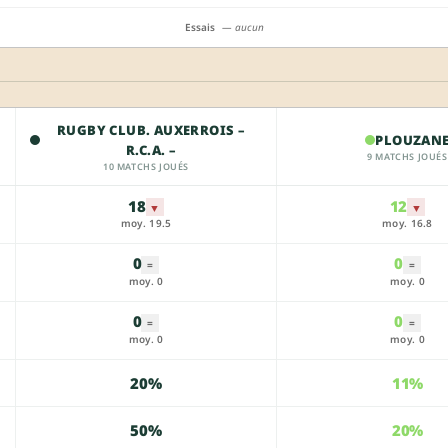
Essais
— aucun
RUGBY CLUB. AUXERROIS –
PLOUZAN
R.C.A. –
9 MATCHS JOUÉS
10 MATCHS JOUÉS
18
12
▼
▼
moy. 19.5
moy. 16.8
0
0
=
=
moy. 0
moy. 0
0
0
=
=
moy. 0
moy. 0
20%
11%
50%
20%