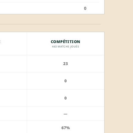
0
E
COMPÉTITION
463 MATCHS JOUÉS
23
0
0
—
67%