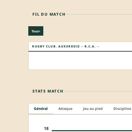
FIL DU MATCH
Tous
▾
RUGBY CLUB. AUXERROIS – R.C.A. –
STATS MATCH
Général
Attaque
Jeu au pied
Discipline
18