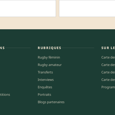
NS
RUBRIQUES
SUR L
Rugby féminin
Carte de
Rugby amateur
Carte de
Transferts
Carte de
Interviews
Carte de
Enquêtes
Program
titions
Portraits
Blogs partenaires