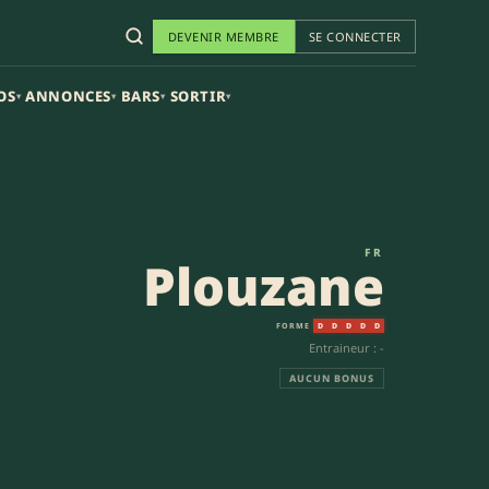
DEVENIR MEMBRE
SE CONNECTER
OS
ANNONCES
BARS
SORTIR
▾
▾
▾
▾
 2
FR
Plouzane
FORME
D
D
D
D
D
Entraineur : -
AUCUN BONUS