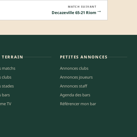
MATCH SUIVANT
→
Decazeville 65-21 Riom
E TERRAIN
PETITES ANNONCES
s matchs
Annonces clubs
s clubs
Annonces joueurs
s stades
Annonces staff
s bars
Agenda des bars
me TV
Référencer mon bar