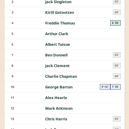
Jack Singleton
2
52'
Kirill Gotovtsev
3
60'
Freddie Thomas
4
E 76'
Arthur Clark
5
Albert Tuisue
6
Ben Donnell
7
63'
Jack Clement
8
56'
Charlie Chapman
9
60'
George Barton
10
P 12'
T 76'
Alex Hearle
11
Mark Atkinson
12
Chris Harris
13
63'