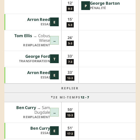
12'
George Barton
P
PÉNALITÉ
0-3
15'
Arron Reed
E
ESSAI
5-3
Tom Ellis
→︎
Cobus
26'
Wiese
↔
5-3
REMPLACEMENT
33'
George Ford
T
TRANSFORMATION
7-3
33'
Arron Reed
E
ESSAI
12-3
REPLIER
2E MI-TEMPS
12 - 7
Ben Curry
→︎
Sam
50'
Dugdale
↔
12-3
REMPLACEMENT
51'
Ben Curry
E
ESSAI
17-3