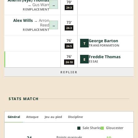
70'
→︎
Gus Warr
↔
24-3
REMPLACEMENT
Alex Wills
→︎
Arron
73'
Reed
↔
24-3
REMPLACEMENT
76'
George Barton
T
TRANSFORMATION
24-5
76'
Freddie Thomas
E
ESSAI
24-10
REPLIER
STATS MATCH
Général
Attaque
Jeu au pied
Discipline
Sale Sharks
Gloucester
Points marqués
24
10