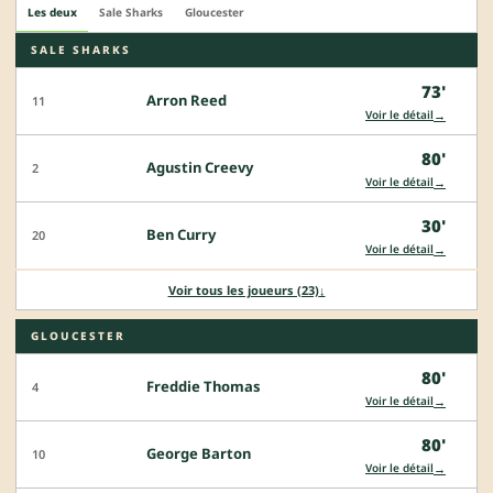
Les deux
Sale Sharks
Gloucester
SALE SHARKS
73'
Arron Reed
11
→
Voir le détail
80'
Agustin Creevy
2
→
Voir le détail
30'
Ben Curry
20
→
Voir le détail
Voir tous les joueurs (23)
↓
GLOUCESTER
80'
Freddie Thomas
4
→
Voir le détail
80'
George Barton
10
→
Voir le détail