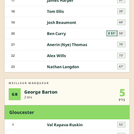
James Harper
17
51'
Tom Ellis
18
26'
Josh Beaumont
19
60'
Ben Curry
20
E 51'
50'
Anerin (Nye) Thomas
21
70'
Alex Wills
22
73'
Nathan Langdon
23
67'
MEILLEUR MARQUEUR
5
George Barton
GB
2 tirs
PTS
Gloucester
Val Rapava-Ruskin
1
52'