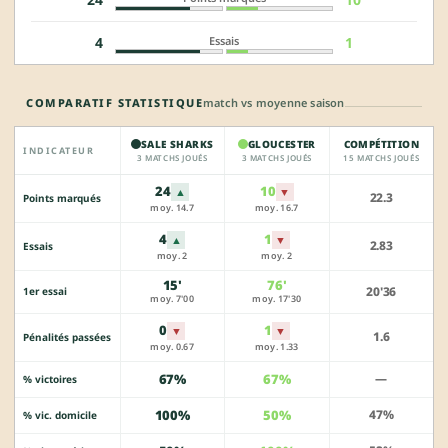
Essais
4
1
COMPARATIF STATISTIQUE
match vs moyenne saison
SALE SHARKS
GLOUCESTER
COMPÉTITION
INDICATEUR
3 MATCHS JOUÉS
3 MATCHS JOUÉS
15 MATCHS JOUÉS
24
10
▲
▼
22.3
Points marqués
moy. 14.7
moy. 16.7
4
1
▲
▼
2.83
Essais
moy. 2
moy. 2
15'
76'
20'36
1er essai
moy. 7'00
moy. 17'30
0
1
▼
▼
1.6
Pénalités passées
moy. 0.67
moy. 1.33
67%
67%
—
% victoires
100%
50%
47%
% vic. domicile