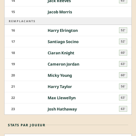
Jack Reeves
14
63'
Jacob Morris
15
REMPLACANTS
Harry Elrington
16
52'
Santiago Socino
17
52'
Ciaran Knight
18
60'
Cameron Jordan
19
63'
Micky Young
20
60'
Harry Taylor
21
56'
Max Llewellyn
22
63'
Josh Hathaway
23
63'
STATS PAR JOUEUR