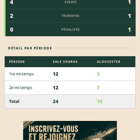
4
1
ESSAIS
2
1
TRANSFOS
0
1
PÉNALITÉS
DÉTAIL PAR PÉRIODE
PÉRIODE
SALE SHARKS
GLOUCESTER
12
3
1re mi-temps
12
7
2e mi-temps
24
10
Total