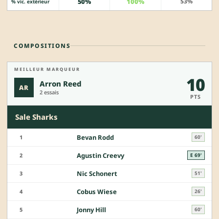
50%
100%
53%
% vic. extérieur
COMPOSITIONS
MEILLEUR MARQUEUR
10
Arron Reed
AR
2 essais
PTS
Sale Sharks
Bevan Rodd
1
60'
Agustin Creevy
2
E 69'
Nic Schonert
3
51'
Cobus Wiese
4
26'
Jonny Hill
5
60'