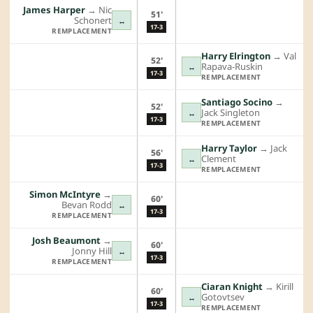
James Harper
→︎
Nic
51'
Schonert
↔
17-3
REMPLACEMENT
Harry Elrington
→︎
Val
52'
Rapava-Ruskin
↔
17-3
REMPLACEMENT
Santiago Socino
→︎
52'
Jack Singleton
↔
17-3
REMPLACEMENT
Harry Taylor
→︎
Jack
56'
Clement
↔
17-3
REMPLACEMENT
Simon McIntyre
→︎
60'
Bevan Rodd
↔
17-3
REMPLACEMENT
Josh Beaumont
→︎
60'
Jonny Hill
↔
17-3
REMPLACEMENT
Ciaran Knight
→︎
Kirill
60'
Gotovtsev
↔
17-3
REMPLACEMENT