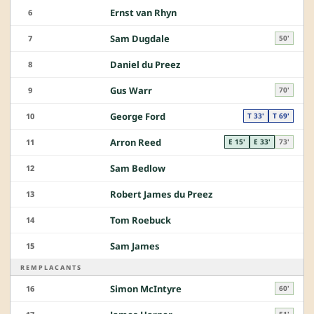
Ernst van Rhyn
6
Sam Dugdale
7
50'
Daniel du Preez
8
Gus Warr
9
70'
George Ford
10
T 33'
T 69'
Arron Reed
11
E 15'
E 33'
73'
Sam Bedlow
12
Robert James du Preez
13
Tom Roebuck
14
Sam James
15
REMPLACANTS
Simon McIntyre
16
60'