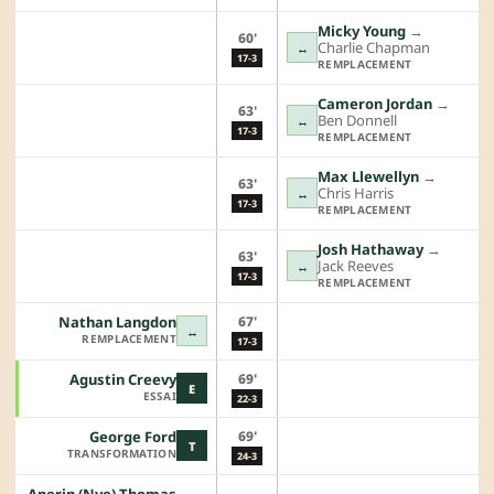
Micky Young
→︎
60'
Charlie Chapman
↔
17-3
REMPLACEMENT
Cameron Jordan
→︎
63'
Ben Donnell
↔
17-3
REMPLACEMENT
Max Llewellyn
→︎
63'
Chris Harris
↔
17-3
REMPLACEMENT
Josh Hathaway
→︎
63'
Jack Reeves
↔
17-3
REMPLACEMENT
67'
Nathan Langdon
↔
REMPLACEMENT
17-3
69'
Agustin Creevy
E
ESSAI
22-3
69'
George Ford
T
TRANSFORMATION
24-3
Anerin (Nye) Thomas