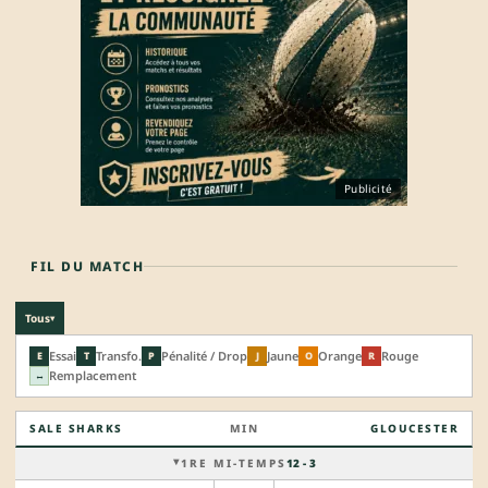
Publicité
FIL DU MATCH
Tous
▾
Essai
Transfo.
Pénalité / Drop
Jaune
Orange
Rouge
E
T
P
J
O
R
Remplacement
↔
SALE SHARKS
MIN
GLOUCESTER
1RE MI-TEMPS
12 - 3