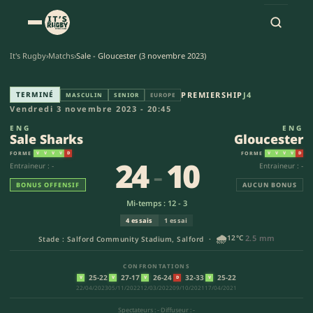
It's Rugby
›
Matchs
›
Sale - Gloucester (3 novembre 2023)
Sale Sharks - Gloucester (24-1
TERMINÉ
PREMIERSHIP
J4
MASCULIN
SENIOR
EUROPE
Vendredi 3 novembre 2023 - 20:45
ENG
ENG
Sale Sharks
Gloucester
FORME
FORME
V
V
V
V
D
V
V
V
V
D
24
-
10
Entraineur : -
Entraineur : -
BONUS OFFENSIF
AUCUN BONUS
Mi-temps : 12 - 3
4 essais
1 essai
🌧️
12°C
2.5 mm
Stade : Salford Community Stadium, Salford ·
CONFRONTATIONS
25-22
27-17
26-24
32-33
25-22
V
V
V
D
V
22/04/2023
05/11/2022
12/03/2022
09/10/2021
17/04/2021
Spectateurs : -
·
Diffuseur : -