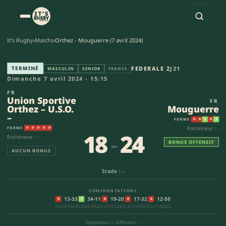
It's Rugby
›
Matchs
›
Orthez - Mouguerre (7 avril 2024)
Union Sportive Orthez – U.S.O.
TERMINÉ
FEDERALE 2
J21
MASCULIN
SENIOR
FRANCE
Dimanche 7 avril 2024 - 15:15
FR
Union Sportive
FR
Orthez – U.S.O.
Mouguerre
–
FORME
D
D
V
D
V
Entraineur : -
FORME
D
D
D
D
D
18
-
24
Entraineur : -
BONUS OFFENSIF
AUCUN BONUS
Stade : -
CONFRONTATIONS
13-33
34-11
19-20
17-32
12-50
D
V
D
D
D
10/12/2023
12/03/2023
12/03/2023
13/11/2022
13/11/2022
Spectateurs : -
·
Diffuseur : -