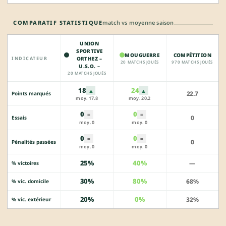
COMPARATIF STATISTIQUE
match vs moyenne saison
UNION
SPORTIVE
MOUGUERRE
COMPÉTITION
INDICATEUR
ORTHEZ –
20 MATCHS JOUÉS
970 MATCHS JOUÉS
U.S.O. –
20 MATCHS JOUÉS
18
24
▲
▲
22.7
Points marqués
moy. 17.8
moy. 20.2
0
0
=
=
0
Essais
moy. 0
moy. 0
0
0
=
=
0
Pénalités passées
moy. 0
moy. 0
25%
40%
—
% victoires
30%
80%
68%
% vic. domicile
20%
0%
32%
% vic. extérieur