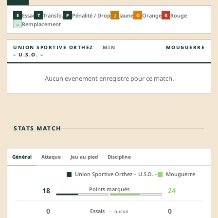
Essai
Transfo.
Pénalité / Drop
Jaune
Orange
Rouge
E
T
P
J
O
R
Remplacement
↔
UNION SPORTIVE ORTHEZ
MIN
MOUGUERRE
– U.S.O. –
Aucun evenement enregistre pour ce match.
STATS MATCH
Général
Attaque
Jeu au pied
Discipline
Union Sportive Orthez – U.S.O. –
Mouguerre
Points marqués
18
24
0
0
Essais
— aucun