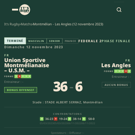
It's Rugby
›
Matchs
›
Montmélian - Les Angles (12 novembre 2023)
Union Sportive Montmélianaise 
TERMINÉ
FEDERALE 2
PHASE FINALE
MASCULIN
SENIOR
FRANCE
Dimanche 12 novembre 2023
FR
Union Sportive
FR
Montmélianaise
Les Angles
– U.S.M. –
FORME
V
V
V
D
V
Entraineur : -
FORME
V
D
V
V
V
36
-
6
Entraineur : -
AUCUN BONUS
BONUS OFFENSIF
Stade : STADE ALBERT SERRAZ, Montmélian
CONFRONTATIONS
36-23
19-24
38-14
58-0
V
D
V
V
05/03/2023
05/03/2023
06/11/2022
06/11/2022
Spectateurs : -
·
Diffuseur : -