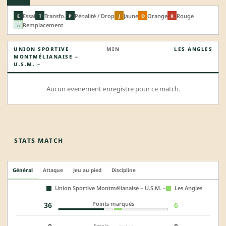
Essai
Transfo.
Pénalité / Drop
Jaune
Orange
Rouge
E
T
P
J
O
R
Remplacement
↔
UNION SPORTIVE
MIN
LES ANGLES
MONTMÉLIANAISE –
U.S.M. –
Aucun evenement enregistre pour ce match.
STATS MATCH
Général
Attaque
Jeu au pied
Discipline
Union Sportive Montmélianaise – U.S.M. –
Les Angles
Points marqués
36
6