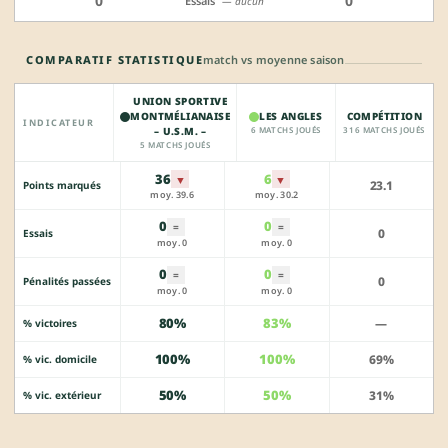
0
0
Essais
— aucun
COMPARATIF STATISTIQUE
match vs moyenne saison
UNION SPORTIVE
MONTMÉLIANAISE
LES ANGLES
COMPÉTITION
INDICATEUR
– U.S.M. –
6 MATCHS JOUÉS
316 MATCHS JOUÉS
5 MATCHS JOUÉS
36
6
▼
▼
23.1
Points marqués
moy. 39.6
moy. 30.2
0
0
=
=
0
Essais
moy. 0
moy. 0
0
0
=
=
0
Pénalités passées
moy. 0
moy. 0
80%
83%
—
% victoires
100%
100%
69%
% vic. domicile
50%
50%
31%
% vic. extérieur