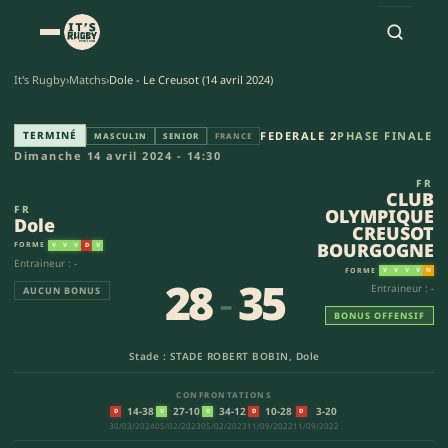
It's Rugby
›
Matchs
›
Dole - Le Creusot (14 avril 2024)
Dole - CLUB OLYMPIQUE CREU
TERMINÉ
FEDERALE 2
PHASE FINALE
MASCULIN
SENIOR
FRANCE
Dimanche 14 avril 2024 - 14:30
FR
CLUB
FR
OLYMPIQUE
Dole
CREUSOT
BOURGOGNE
FORME
V
V
V
D
V
Entraineur : -
FORME
V
V
V
V
N
28
-
35
Entraineur : -
AUCUN BONUS
BONUS OFFENSIF
Stade : STADE ROBERT BOBIN, Dole
CONFRONTATIONS
14-38
27-10
34-12
10-28
3-20
D
V
V
D
D
30/03/2024
05/02/2023
05/02/2023
11/09/2022
11/09/2022