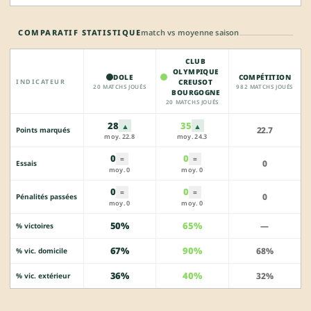
COMPARATIF STATISTIQUE
match vs moyenne saison
CLUB
OLYMPIQUE
DOLE
COMPÉTITION
INDICATEUR
CREUSOT
20 MATCHS JOUÉS
982 MATCHS JOUÉS
BOURGOGNE
20 MATCHS JOUÉS
28
35
▲
▲
22.7
Points marqués
moy. 22.8
moy. 24.3
0
0
=
=
0
Essais
moy. 0
moy. 0
0
0
=
=
0
Pénalités passées
moy. 0
moy. 0
50%
65%
—
% victoires
67%
90%
68%
% vic. domicile
36%
40%
32%
% vic. extérieur