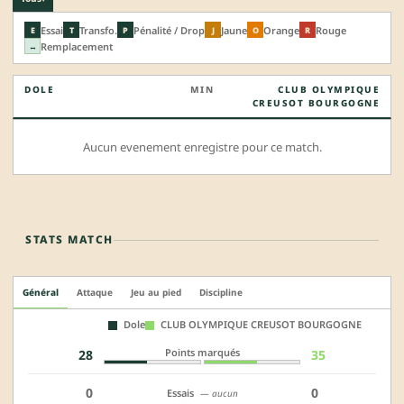
Essai
Transfo.
Pénalité / Drop
Jaune
Orange
Rouge
E
T
P
J
O
R
Remplacement
↔
DOLE
MIN
CLUB OLYMPIQUE
CREUSOT BOURGOGNE
Aucun evenement enregistre pour ce match.
STATS MATCH
Général
Attaque
Jeu au pied
Discipline
Dole
CLUB OLYMPIQUE CREUSOT BOURGOGNE
Points marqués
28
35
0
0
Essais
— aucun