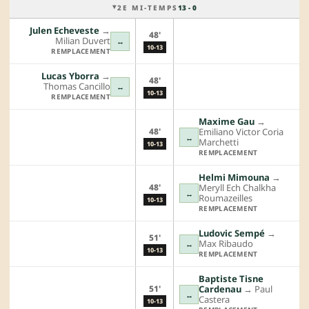
2E MI-TEMPS
13 - 0
Julen Echeveste
→︎
48'
Milian Duvert
↔
10-13
REMPLACEMENT
Lucas Yborra
→︎
48'
Thomas Cancillo
↔
10-13
REMPLACEMENT
Maxime Gau
→︎
48'
Emiliano Victor Coria
↔
Marchetti
10-13
REMPLACEMENT
Helmi Mimouna
→︎
48'
Meryll Ech Chalkha
↔
Roumazeilles
10-13
REMPLACEMENT
Ludovic Sempé
→︎
51'
Max Ribaudo
↔
10-13
REMPLACEMENT
Baptiste Tisne
51'
Cardenau
→︎
Paul
↔
Castera
10-13