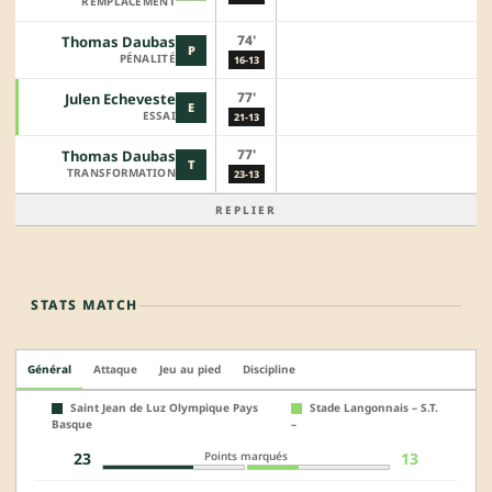
REMPLACEMENT
74'
Thomas Daubas
P
PÉNALITÉ
16-13
77'
Julen Echeveste
E
ESSAI
21-13
77'
Thomas Daubas
T
TRANSFORMATION
23-13
REPLIER
STATS MATCH
Général
Attaque
Jeu au pied
Discipline
Saint Jean de Luz Olympique Pays
Stade Langonnais – S.T.
Basque
–
Points marqués
23
13