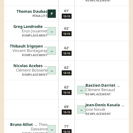
REMPLACEMENT
61'
Thomas Daubas
P
PÉNALITÉ
13-13
Greg Landrodie
→︎
62'
Enzo Jouannet
↔
13-13
REMPLACEMENT
Thibault Irigoyen
→︎
62'
Vincent Bordagaray
↔
13-13
REMPLACEMENT
Nicolas Acebes
→︎
62'
Clément Boisserie
↔
13-13
REMPLACEMENT
Bastien Darriet
→︎
62'
Clément Renaud
↔
13-13
REMPLACEMENT
Jean-Denis Kasala
→︎
69'
Jose Novak
↔
13-13
REMPLACEMENT
Bruno Alliot
→︎
Theo
71'
Dassance
↔
13-13