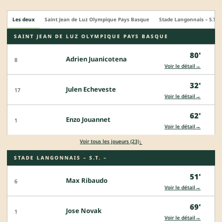
Les deux
Saint Jean de Luz Olympique Pays Basque
Stade Langonnais – S.T. –
SAINT JEAN DE LUZ OLYMPIQUE PAYS BASQUE
80'
Adrien Juanicotena
8
→
Voir le détail
32'
Julen Echeveste
17
→
Voir le détail
62'
Enzo Jouannet
1
→
Voir le détail
↓
Voir tous les joueurs (23)
STADE LANGONNAIS – S.T. –
51'
Max Ribaudo
6
→
Voir le détail
69'
Jose Novak
1
→
Voir le détail