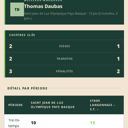
MEILLEUR MARQUEUR
Thomas Daubas
TD
Saint Jean de Luz Olympique Pays Basque · 13 pts (2 transfos, 3
pen.)
CHIFFRES CLÉS
2
1
ESSAIS
2
1
TRANSFOS
3
2
PÉNALITÉS
DÉTAIL PAR PÉRIODE
STADE
SAINT JEAN DE LUZ
PÉRIODE
LANGONNAIS –
OLYMPIQUE PAYS BASQUE
S.T. –
1re mi-
10
13
temps