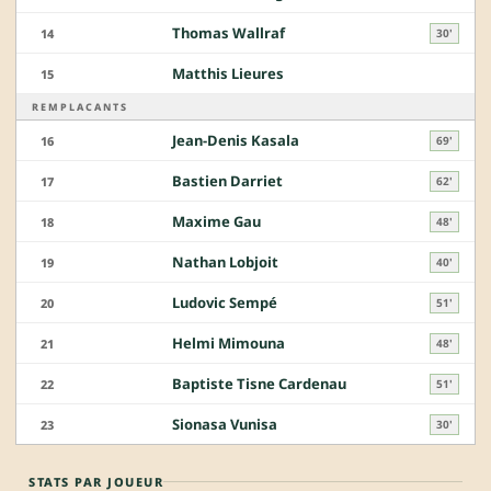
Thomas Wallraf
14
30'
Matthis Lieures
15
REMPLACANTS
Jean-Denis Kasala
16
69'
Bastien Darriet
17
62'
Maxime Gau
18
48'
Nathan Lobjoit
19
40'
Ludovic Sempé
20
51'
Helmi Mimouna
21
48'
Baptiste Tisne Cardenau
22
51'
Sionasa Vunisa
23
30'
STATS PAR JOUEUR