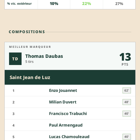
10%
22%
27%
% vic. extérieur
COMPOSITIONS
MEILLEUR MARQUEUR
13
Thomas Daubas
TD
5 tirs
PTS
Saint Jean de Luz
Enzo Jouannet
1
62'
Milian Duvert
2
48'
Francisco Trabuchi
3
40'
Paul Armengaud
4
Lucas Chamouleaud
5
40'