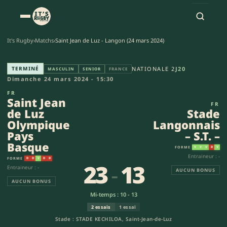
It's Rugby
›
Matchs
›
Saint Jean de Luz - Langon (24 mars 2024)
Saint Jean de Luz Olympique Pa
TERMINÉ
NATIONALE 2
J20
MASCULIN
SENIOR
FRANCE
Dimanche 24 mars 2024 - 15:30
FR
Saint Jean
FR
de Luz
Stade
Olympique
Langonnais
Pays
– S.T. –
Basque
FORME
V
V
V
D
V
Entraineur : -
FORME
D
D
V
D
D
23
-
13
Entraineur : -
AUCUN BONUS
AUCUN BONUS
Mi-temps : 10 - 13
2 essais
1 essai
Stade : STADE KECHILOA, Saint-Jean-de-Luz