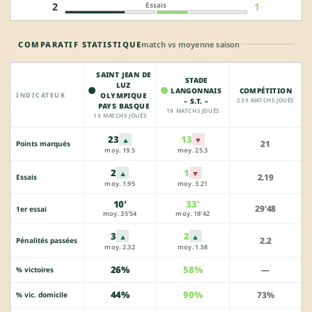
Essais
2
1
COMPARATIF STATISTIQUE
match vs moyenne saison
SAINT JEAN DE
STADE
LUZ
LANGONNAIS
COMPÉTITION
INDICATEUR
OLYMPIQUE
– S.T. –
239 MATCHS JOUÉS
PAYS BASQUE
19 MATCHS JOUÉS
19 MATCHS JOUÉS
23
13
▲
▼
21
Points marqués
moy. 19.5
moy. 25.3
2
1
▲
▼
2.19
Essais
moy. 1.95
moy. 3.21
10'
33'
29'48
1er essai
moy. 35'54
moy. 18'42
3
2
▲
▲
2.2
Pénalités passées
moy. 2.32
moy. 1.58
26%
58%
—
% victoires
44%
90%
73%
% vic. domicile