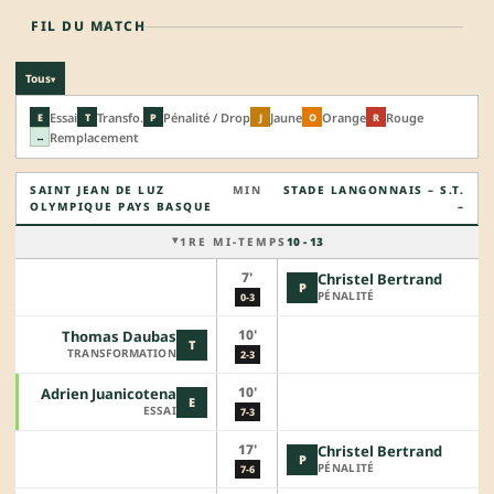
FIL DU MATCH
Tous
▾
Essai
Transfo.
Pénalité / Drop
Jaune
Orange
Rouge
E
T
P
J
O
R
Remplacement
↔
SAINT JEAN DE LUZ
MIN
STADE LANGONNAIS – S.T.
OLYMPIQUE PAYS BASQUE
–
1RE MI-TEMPS
10 - 13
7'
Christel Bertrand
P
PÉNALITÉ
0-3
10'
Thomas Daubas
T
TRANSFORMATION
2-3
10'
Adrien Juanicotena
E
ESSAI
7-3
17'
Christel Bertrand
P
PÉNALITÉ
7-6