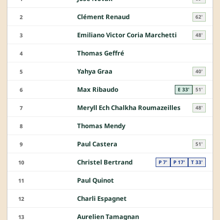
Clément Renaud
2
62'
Emiliano Victor Coria Marchetti
3
48'
Thomas Geffré
4
Yahya Graa
5
40'
Max Ribaudo
6
E 33'
51'
Meryll Ech Chalkha Roumazeilles
7
48'
Thomas Mendy
8
Paul Castera
9
51'
Christel Bertrand
10
P 7'
P 17'
T 33'
Paul Quinot
11
Charli Espagnet
12
Aurelien Tamagnan
13