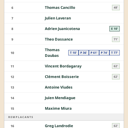
Thomas Cancillo
6
48'
Julien Laveran
7
Adrien Juanicotena
8
E 10'
Theo Dassance
9
71'
Thomas
10
T 10'
P 36'
P 61'
P 74'
T 77'
Daubas
Vincent Bordagaray
11
62'
Clément Boisserie
12
62'
Antoine Viudes
13
Juien Mendiague
14
Maxime Miura
15
REMPLACANTS
Greg Landrodie
16
62'