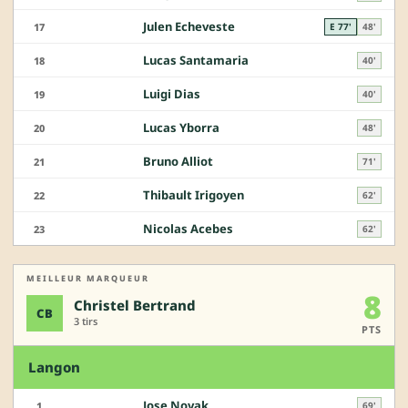
Julen Echeveste
17
E 77'
48'
Lucas Santamaria
18
40'
Luigi Dias
19
40'
Lucas Yborra
20
48'
Bruno Alliot
21
71'
Thibault Irigoyen
22
62'
Nicolas Acebes
23
62'
MEILLEUR MARQUEUR
8
Christel Bertrand
CB
3 tirs
PTS
Langon
Jose Novak
1
69'