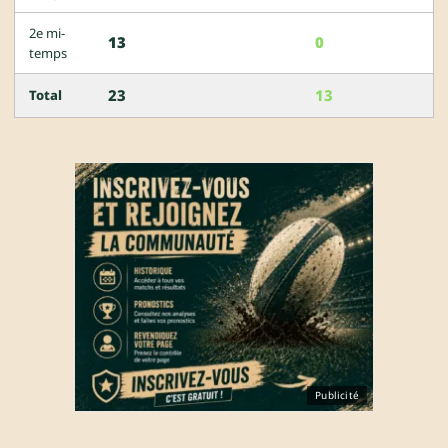
2e mi-
13
0
temps
23
13
Total
Publicité