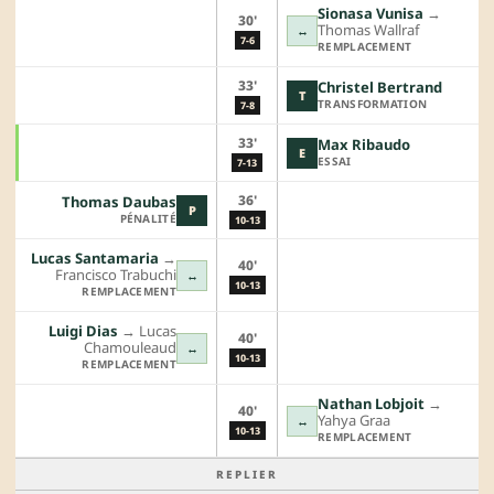
Sionasa Vunisa
→︎
30'
Thomas Wallraf
↔
7-6
REMPLACEMENT
33'
Christel Bertrand
T
TRANSFORMATION
7-8
33'
Max Ribaudo
E
ESSAI
7-13
36'
Thomas Daubas
P
PÉNALITÉ
10-13
Lucas Santamaria
→︎
40'
Francisco Trabuchi
↔
10-13
REMPLACEMENT
Luigi Dias
→︎
Lucas
40'
Chamouleaud
↔
10-13
REMPLACEMENT
Nathan Lobjoit
→︎
40'
Yahya Graa
↔
10-13
REMPLACEMENT
REPLIER