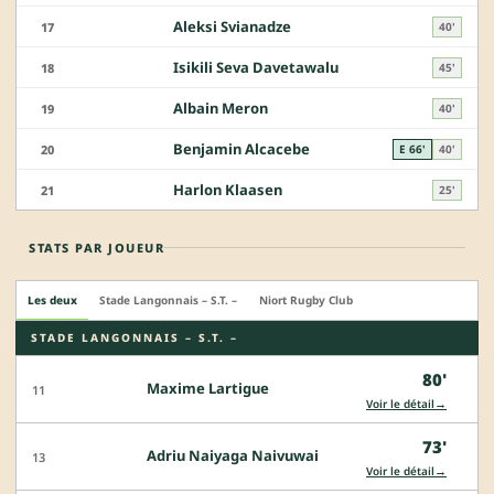
Aleksi Svianadze
17
40'
Isikili Seva Davetawalu
18
45'
Albain Meron
19
40'
Benjamin Alcacebe
20
E 66'
40'
Harlon Klaasen
21
25'
STATS PAR JOUEUR
Les deux
Stade Langonnais – S.T. –
Niort Rugby Club
STADE LANGONNAIS – S.T. –
80'
Maxime Lartigue
11
→
Voir le détail
73'
Adriu Naiyaga Naivuwai
13
→
Voir le détail