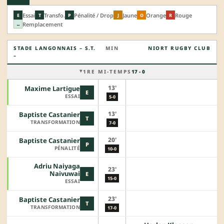
Essai
Transfo.
Pénalité / Drop
Jaune
Orange
Rouge
E
T
P
J
O
R
Remplacement
↔
STADE LANGONNAIS – S.T.
MIN
NIORT RUGBY CLUB
–
1RE MI-TEMPS
17 - 0
13'
Maxime Lartigue
E
ESSAI
5-0
13'
Baptiste Castanier
T
TRANSFORMATION
7-0
20'
Baptiste Castanier
P
PÉNALITÉ
10-0
Adriu Naiyaga
23'
Naivuwai
E
15-0
ESSAI
23'
Baptiste Castanier
T
TRANSFORMATION
17-0