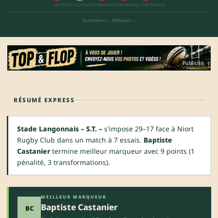
12/12/2021
12/12/2021
05/09/2021
05/09/2021
18/10/2020
Spectateurs : -
·
Diffuseur : -
Publicité
RÉSUMÉ EXPRESS
Stade Langonnais – S.T. –
s'impose 29–17 face à Niort
Rugby Club dans un match à 7 essais.
Baptiste
Castanier
termine meilleur marqueur avec 9 points (1
pénalité, 3 transformations).
MEILLEUR MARQUEUR
Baptiste Castanier
BC