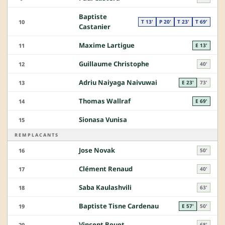
Baptiste
10
T 13'
P 20'
T 23'
T 69'
Castanier
Maxime Lartigue
11
E 13'
Guillaume Christophe
12
40'
Adriu Naiyaga Naivuwai
13
E 23'
73'
Thomas Wallraf
14
E 69'
Sionasa Vunisa
15
REMPLACANTS
Jose Novak
16
50'
Clément Renaud
17
40'
Saba Kaulashvili
18
63'
Baptiste Tisne Cardenau
19
E 57'
50'
Vincent Bouet
20
68'