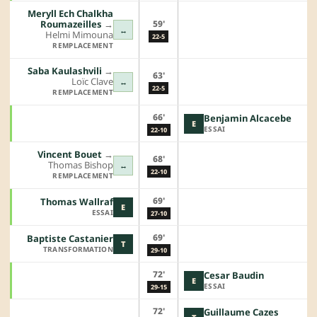
Meryll Ech Chalkha
59'
Roumazeilles
→︎
↔
Helmi Mimouna
22-5
REMPLACEMENT
Saba Kaulashvili
→︎
63'
Loïc Clave
↔
22-5
REMPLACEMENT
66'
Benjamin Alcacebe
E
ESSAI
22-10
Vincent Bouet
→︎
68'
Thomas Bishop
↔
22-10
REMPLACEMENT
69'
Thomas Wallraf
E
ESSAI
27-10
69'
Baptiste Castanier
T
TRANSFORMATION
29-10
72'
Cesar Baudin
E
ESSAI
29-15
72'
Guillaume Cazes