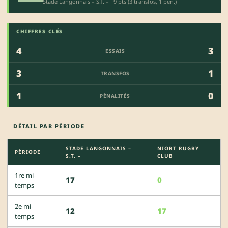
Stade Langonnais – S.T. – · 9 pts (3 transfos, 1 pen.)
CHIFFRES CLÉS
4
3
ESSAIS
3
1
TRANSFOS
1
0
PÉNALITÉS
DÉTAIL PAR PÉRIODE
STADE LANGONNAIS –
NIORT RUGBY
PÉRIODE
S.T. –
CLUB
1re mi-
17
0
temps
2e mi-
12
17
temps