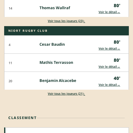
80'
Thomas Wallraf
14
→
Voir le détail
↓
Voir tous les joueurs (23)
NIORT RUGBY CLUB
80'
Cesar Baudin
4
→
Voir le détail
80'
Mathis Terrasson
11
→
Voir le détail
40'
Benjamin Alcacebe
20
→
Voir le détail
↓
Voir tous les joueurs (21)
CLASSEMENT