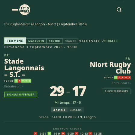
It's Rugby
›
Matchs
›
Langon - Niort (3 septembre 2023)
Stade Langonnais – S.T. – - Ni
TERMINÉ
NATIONALE 2
FINALE
MASCULIN
SENIOR
FRANCE
Dimanche 3 septembre 2023 - 15:30
FR
Stade
FR
Niort Rugby
Langonnais
Club
– S.T. –
FORME
V
D
D
D
D
FORME
V
D
V
V
V
Entraineur : -
29
-
17
Entraineur : -
AUCUN BONUS
BONUS OFFENSIF
Mi-temps : 17 - 0
4 essais
3 essais
Stade : STADE COMBERLIN, Langon
CONFRONTATIONS
9-51
16-9
9-30
10-13
13-35
D
V
D
D
D