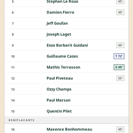
Stephan Le Roux
5
45'
Damien Fierro
6
40'
Jeff Goufan
7
Joseph Laget
8
Enzo Barbarit Guidani
9
40'
Guillaume Cazes
10
T 72'
Mathis Terrasson
11
E 49'
Paul Piveteau
12
25'
Ozzy Champs
13
Paul Marsan
14
Quentin Pilet
15
REMPLACANTS
Maxence Bonhommeau
16
40'