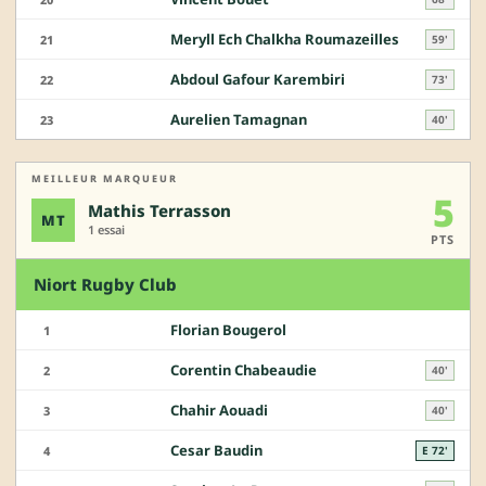
Meryll Ech Chalkha Roumazeilles
21
59'
Abdoul Gafour Karembiri
22
73'
Aurelien Tamagnan
23
40'
MEILLEUR MARQUEUR
5
Mathis Terrasson
MT
1 essai
PTS
Niort Rugby Club
Florian Bougerol
1
Corentin Chabeaudie
2
40'
Chahir Aouadi
3
40'
Cesar Baudin
4
E 72'