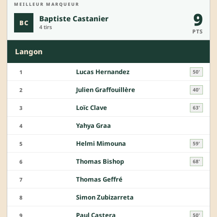
MEILLEUR MARQUEUR
9
Baptiste Castanier
BC
4 tirs
PTS
Langon
Lucas Hernandez
1
50'
Julien Graffouillère
2
40'
Loïc Clave
3
63'
Yahya Graa
4
Helmi Mimouna
5
59'
Thomas Bishop
6
68'
Thomas Geffré
7
Simon Zubizarreta
8
Paul Castera
9
50'