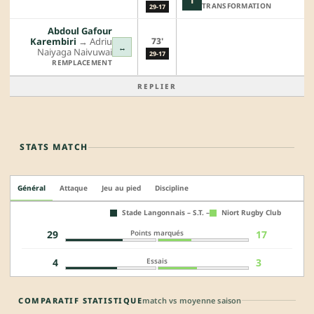
T
TRANSFORMATION
29-17
Abdoul Gafour
73'
Karembiri
→︎
Adriu
↔
Naiyaga Naivuwai
29-17
REMPLACEMENT
REPLIER
STATS MATCH
Général
Attaque
Jeu au pied
Discipline
Stade Langonnais – S.T. –
Niort Rugby Club
Points marqués
29
17
Essais
4
3
COMPARATIF STATISTIQUE
match vs moyenne saison