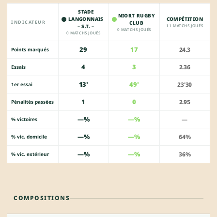
STADE
NIORT RUGBY
LANGONNAIS
COMPÉTITION
INDICATEUR
CLUB
– S.T. –
11 MATCHS JOUÉS
0 MATCHS JOUÉS
0 MATCHS JOUÉS
29
17
24.3
Points marqués
4
3
2.36
Essais
13'
49'
23'30
1er essai
1
0
2.95
Pénalités passées
—%
—%
—
% victoires
—%
—%
64%
% vic. domicile
—%
—%
36%
% vic. extérieur
COMPOSITIONS