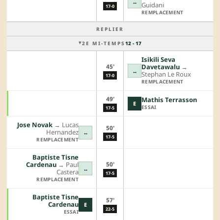
↔
Guidani
17-0
REMPLACEMENT
REPLIER
2E MI-TEMPS
12 - 17
Isikili Seva
45'
Davetawalu
→︎
↔
Stephan Le Roux
17-0
REMPLACEMENT
49'
Mathis Terrasson
E
ESSAI
17-5
Jose Novak
→︎
Lucas
50'
Hernandez
↔
17-5
REMPLACEMENT
Baptiste Tisne
50'
Cardenau
→︎
Paul
↔
Castera
17-5
REMPLACEMENT
Baptiste Tisne
57'
Cardenau
E
22-5
ESSAI