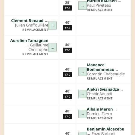
Harlon Klaasen
→︎
25'
Paul Piveteau
↔
17-0
REMPLACEMENT
Clément Renaud
→︎
40'
Julien Graffouillère
↔
17-0
REMPLACEMENT
Aurelien Tamagnan
40'
→︎
Guillaume
↔
Christophe
17-0
REMPLACEMENT
Maxence
40'
Bonhommeau
→︎
↔
Corentin Chabeaudie
17-0
REMPLACEMENT
Aleksi Svianadze
→︎
40'
Chahir Aouadi
↔
17-0
REMPLACEMENT
Albain Meron
→︎
40'
Damien Fierro
↔
17-0
REMPLACEMENT
Benjamin Alcacebe
40'
→︎
Enzo Barbarit