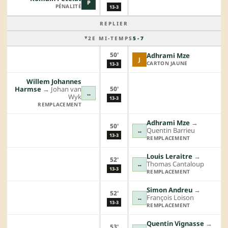
P
PÉNALITÉ
13-3
REPLIER
2E MI-TEMPS
5 - 7
50'
Adhrami Mze
J
CARTON JAUNE
13-3
Willem Johannes
50'
Harmse
→︎
Johan van
↔
Wyk
13-3
REMPLACEMENT
Adhrami Mze
→︎
50'
Quentin Barrieu
↔
13-3
REMPLACEMENT
Louis Leraitre
→︎
52'
Thomas Cantaloup
↔
13-3
REMPLACEMENT
Simon Andreu
→︎
52'
François Loison
↔
13-3
REMPLACEMENT
Quentin Vignasse
→︎
53'