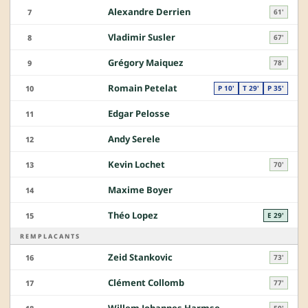
Alexandre Derrien
7
61'
Vladimir Susler
8
67'
Grégory Maiquez
9
78'
Romain Petelat
10
P 10'
T 29'
P 35'
Edgar Pelosse
11
Andy Serele
12
Kevin Lochet
13
70'
Maxime Boyer
14
Théo Lopez
15
E 29'
REMPLACANTS
Zeid Stankovic
16
73'
Clément Collomb
17
77'
50'