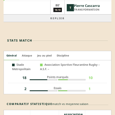
80'
Pierre Cascarra
T
TRANSFORMATION
18-10
REPLIER
STATS MATCH
Général
Attaque
Jeu au pied
Discipline
Stade
Association Sportive Fleurantine Rugby –
Metropolitain
A.S.F. –
Points marqués
18
10
Essais
2
1
COMPARATIF STATISTIQUE
match vs moyenne saison
ASSOCIATION