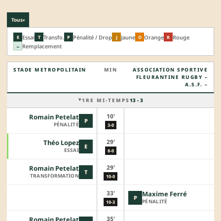
Tous
▾
Essai
Transfo.
Pénalité / Drop
Jaune
Orange
Rouge
E
T
P
J
O
R
Remplacement
↔
STADE METROPOLITAIN
MIN
ASSOCIATION SPORTIVE
FLEURANTINE RUGBY –
A.S.F. –
1RE MI-TEMPS
13 - 3
10'
Romain Petelat
P
PÉNALITÉ
3-0
29'
Théo Lopez
E
ESSAI
8-0
29'
Romain Petelat
T
TRANSFORMATION
10-0
33'
Maxime Ferré
P
PÉNALITÉ
10-3
35'
Romain Petelat