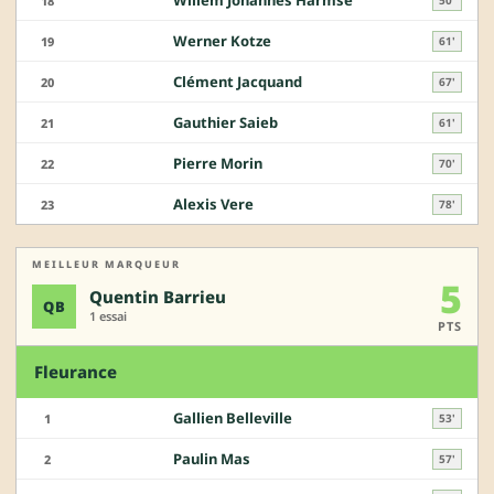
Willem Johannes Harmse
18
Werner Kotze
19
61'
Clément Jacquand
20
67'
Gauthier Saieb
21
61'
Pierre Morin
22
70'
Alexis Vere
23
78'
MEILLEUR MARQUEUR
5
Quentin Barrieu
QB
1 essai
PTS
Fleurance
Gallien Belleville
1
53'
Paulin Mas
2
57'