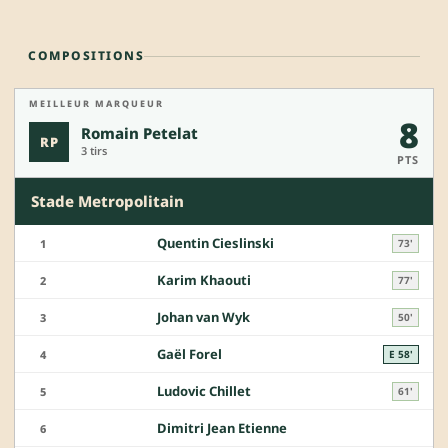
COMPOSITIONS
MEILLEUR MARQUEUR
8
Romain Petelat
RP
3 tirs
PTS
Stade Metropolitain
Quentin Cieslinski
1
73'
Karim Khaouti
2
77'
Johan van Wyk
3
50'
Gaël Forel
4
E 58'
Ludovic Chillet
5
61'
Dimitri Jean Etienne
6