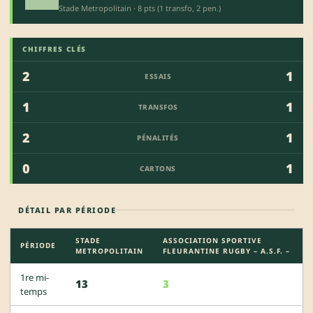
Stade Metropolitain · 8 pts (1 transfo, 2 pen.)
CHIFFRES CLÉS
2
1
ESSAIS
1
1
TRANSFOS
2
1
PÉNALITÉS
0
1
CARTONS
DÉTAIL PAR PÉRIODE
STADE
ASSOCIATION SPORTIVE
PÉRIODE
METROPOLITAIN
FLEURANTINE RUGBY – A.S.F. –
1re mi-
13
3
temps