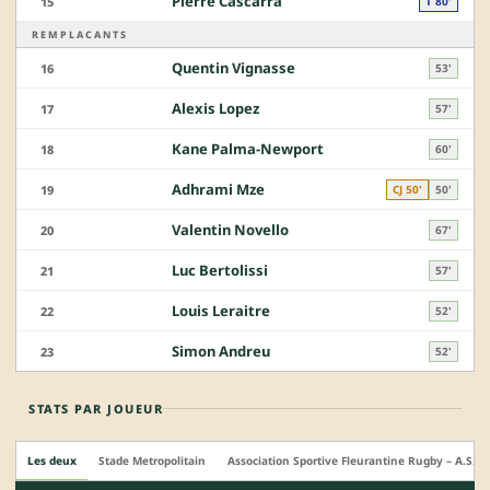
Pierre Cascarra
15
T 80'
REMPLACANTS
Quentin Vignasse
16
53'
Alexis Lopez
17
57'
Kane Palma-Newport
18
60'
Adhrami Mze
19
CJ 50'
50'
Valentin Novello
20
67'
Luc Bertolissi
21
57'
Louis Leraitre
22
52'
Simon Andreu
23
52'
STATS PAR JOUEUR
Les deux
Stade Metropolitain
Association Sportive Fleurantine Rugby – A.S.F. 