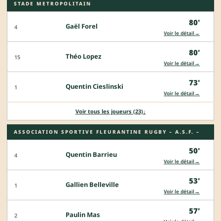
STADE METROPOLITAIN
80'
Gaël Forel
4
→
Voir le détail
80'
Théo Lopez
15
→
Voir le détail
73'
Quentin Cieslinski
1
→
Voir le détail
Voir tous les joueurs (23)
↓
ASSOCIATION SPORTIVE FLEURANTINE RUGBY – A.S.F. –
50'
Quentin Barrieu
4
→
Voir le détail
53'
Gallien Belleville
1
→
Voir le détail
57'
Paulin Mas
2