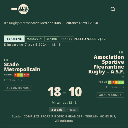
It's Rugby
›
Matchs
›
Stade Metropolitain - Fleurance (7 avril 2024)
Stade Metropolitain - Associat
TERMINÉ
NATIONALE 2
J22
MASCULIN
SENIOR
FRANCE
Dimanche 7 avril 2024 - 15:15
FR
Association
FR
Sportive
Stade
Fleurantine
Metropolitain
Rugby – A.S.F.
–
FORME
D
N
V
D
D
Entraineur : -
FORME
V
D
N
V
V
18
-
10
Entraineur : -
AUCUN BONUS
AUCUN BONUS
Mi-temps : 13 - 3
2 essais
1 essai
Stade : COMPLEXE SPORTIF BOIRON GRANGER - TERRAIN HONNEUR,
Villeurbanne