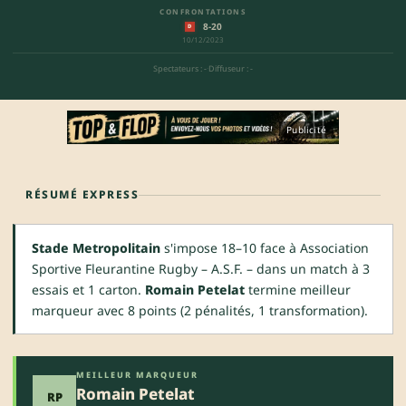
CONFRONTATIONS
8-20
D
10/12/2023
Spectateurs : -
·
Diffuseur : -
Publicité
RÉSUMÉ EXPRESS
Stade Metropolitain
s'impose 18–10 face à Association
Sportive Fleurantine Rugby – A.S.F. – dans un match à 3
essais et 1 carton.
Romain Petelat
termine meilleur
marqueur avec 8 points (2 pénalités, 1 transformation).
MEILLEUR MARQUEUR
Romain Petelat
RP