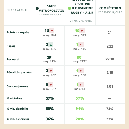
SPORTIVE
STADE
FLEURANTINE
COMPÉTITION
INDICATEUR
METROPOLITAIN
RUGBY – A.S.F.
263 MATCHS JOUÉS
21 MATCHS JOUÉS
–
21 MATCHS JOUÉS
18
10
▼
▼
21
Points marqués
moy. 20.4
moy. 20.9
2
1
▲
▼
2.22
Essais
moy. 1.95
moy. 2.05
29'
80'
29'18
1er essai
moy. 34'54
moy. 33'12
2
1
▼
▼
2.15
Pénalités passées
moy. 2.62
moy. 2.38
0
1
▼
▼
1.01
Cartons jaunes
moy. 0.67
moy. 1.1
57%
57%
—
% victoires
80%
91%
73%
% vic. domicile
36%
20%
27%
% vic. extérieur