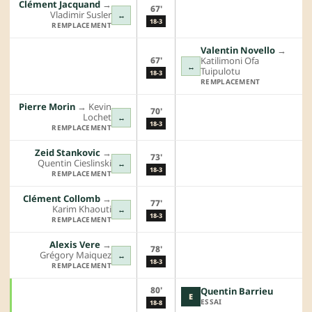
Clément Jacquand
→︎
67'
Vladimir Susler
↔
18-3
REMPLACEMENT
Valentin Novello
→︎
67'
Katilimoni Ofa
↔
Tuipulotu
18-3
REMPLACEMENT
Pierre Morin
→︎
Kevin
70'
Lochet
↔
18-3
REMPLACEMENT
Zeid Stankovic
→︎
73'
Quentin Cieslinski
↔
18-3
REMPLACEMENT
Clément Collomb
→︎
77'
Karim Khaouti
↔
18-3
REMPLACEMENT
Alexis Vere
→︎
78'
Grégory Maiquez
↔
18-3
REMPLACEMENT
80'
Quentin Barrieu
E
ESSAI
18-8