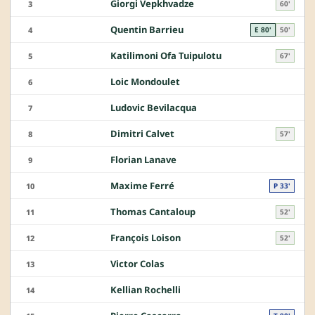
Giorgi Vepkhvadze
3
60'
Quentin Barrieu
4
E 80'
50'
Katilimoni Ofa Tuipulotu
5
67'
Loic Mondoulet
6
Ludovic Bevilacqua
7
Dimitri Calvet
8
57'
Florian Lanave
9
Maxime Ferré
10
P 33'
Thomas Cantaloup
11
52'
François Loison
12
52'
Victor Colas
13
Kellian Rochelli
14