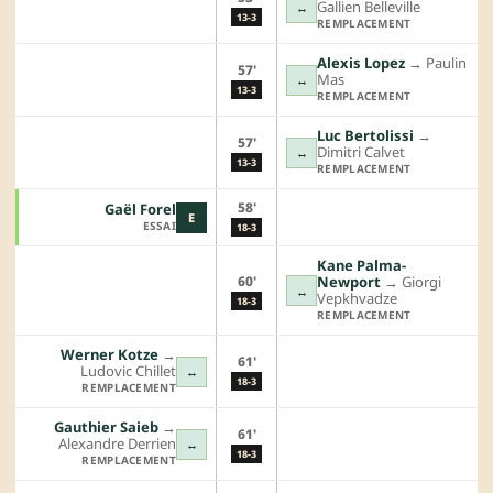
Gallien Belleville
↔
13-3
REMPLACEMENT
Alexis Lopez
→︎
Paulin
57'
Mas
↔
13-3
REMPLACEMENT
Luc Bertolissi
→︎
57'
Dimitri Calvet
↔
13-3
REMPLACEMENT
58'
Gaël Forel
E
ESSAI
18-3
Kane Palma-
60'
Newport
→︎
Giorgi
↔
Vepkhvadze
18-3
REMPLACEMENT
Werner Kotze
→︎
61'
Ludovic Chillet
↔
18-3
REMPLACEMENT
Gauthier Saieb
→︎
61'
Alexandre Derrien
↔
18-3
REMPLACEMENT